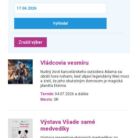
Zrušiť výber
Vládcovia vesmíru
Nudný život kancelárskeho outsidera Adama sa
obráti hore nohami, keď objaví legendárny Meč moci
a zistí, že jeho skutočným domovom je magická
planéta Eternia.
Termín:
04.07.2026 a ďalšie
Mesto:
SR
Výstava Všade samé
medvedíky
Výstava prezentuje plyšových medvedíkov zo