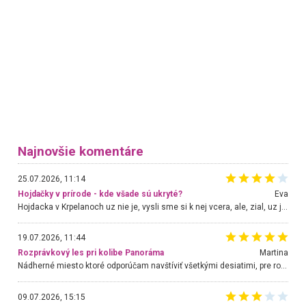
Najnovšie komentáre
25.07.2026, 11:14
Hojdačky v prírode - kde všade sú ukryté?
Eva
Hojdacka v Krpelanoch uz nie je, vysli sme si k nej vcera, ale, zial, uz je znicena. Ak sem planujete cestu len kvoli hojdacke, mozete si ju usetrit. Krasny vyhlad je tu vsak aj bez hojdacky :-)
19.07.2026, 11:44
Rozprávkový les pri kolibe Panoráma
Martina
Nádherné miesto ktoré odporúčam navštíviť všetkými desiatimi, pre rodiny s deťmi, dôchodcom... Proste a jednoducho ozaj rozprávkový les.. určite ešte prídeme. Odniesli sme si na pamiatku krásne tričká,
09.07.2026, 15:15