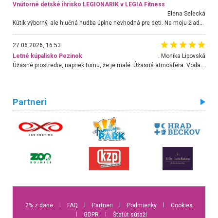
Vnútorné detské ihrisko LEGIONARIK v LEGIA Fitness
Elena Selecká
Kútik výborný, ale hlučná hudba úplne nevhodná pre deti. Na moju žiadosť o aspoň sušenie nereagovali.
27.06.2026, 16:53
Letné kúpalisko Pezinok
. Monika Lipovská
Úžasné prostredie, napriek tomu, že je malé. Úžasná atmosféra. Voda fantastická a nádherná. Ľudí je pomerne veľa, ale su mili a ohľaduplní. Je veľmi zaujímavé sledovať, ako dokážu spolu športovať cudzí ľudia a bez ohľadu na vek. Vládne tu pohoda. Vnuka neviem dostať z vody. Ďakujem za krásny deň . Urcite sa sem vrátim. Jediný problém je s parkovaním, ale aj ten sa mi podarilo vyriešiť. Monika Bratislava
Partneri
2% z dane
l
FAQ
l
Partneri
l
Podmienky
l
Cookies
l
GDPR
l
Štatút súťaží