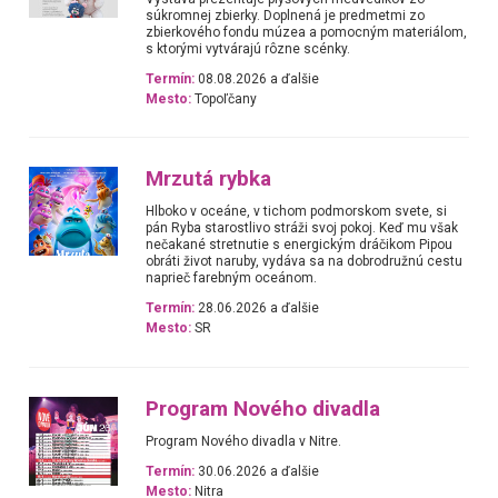
súkromnej zbierky. Doplnená je predmetmi zo
zbierkového fondu múzea a pomocným materiálom,
s ktorými vytvárajú rôzne scénky.
Termín:
08.08.2026 a ďalšie
Mesto:
Topoľčany
Mrzutá rybka
Hlboko v oceáne, v tichom podmorskom svete, si
pán Ryba starostlivo stráži svoj pokoj. Keď mu však
nečakané stretnutie s energickým dráčikom Pipou
obráti život naruby, vydáva sa na dobrodružnú cestu
naprieč farebným oceánom.
Termín:
28.06.2026 a ďalšie
Mesto:
SR
Program Nového divadla
Program Nového divadla v Nitre.
Termín:
30.06.2026 a ďalšie
Mesto:
Nitra