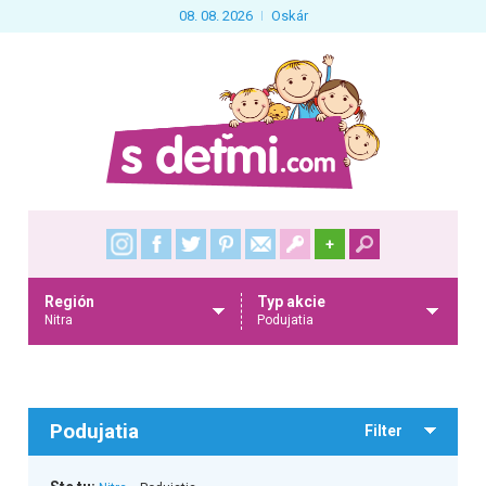
08. 08. 2026
Oskár
+
Región
Typ akcie
Nitra
Podujatia
Podujatia
Filter