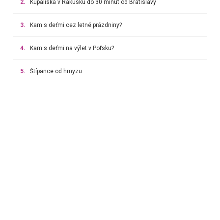
2.
Kúpaliská v Rakúsku do 30 minút od Bratislavy
3.
Kam s deťmi cez letné prázdniny?
4.
Kam s deťmi na výlet v Poľsku?
5.
Štípance od hmyzu