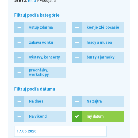
Ste tu:
Nitra
» Podujatia
Filtruj podľa kategórie
vstup zdarma
keď je zlé počasie
zábava vonku
hrady a múzeá
výstavy, koncerty
burzy a jarmoky
prednášky,
workshopy
Filtruj podľa dátumu
Na dnes
Na zajtra
Na víkend
Iný dátum