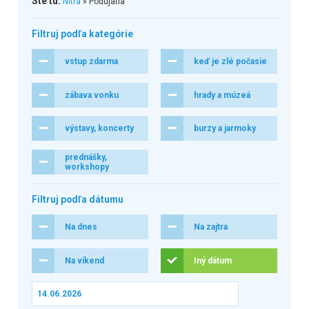
Ste tu:
Nitra
» Podujatia
Filtruj podľa kategórie
vstup zdarma
keď je zlé počasie
zábava vonku
hrady a múzeá
výstavy, koncerty
burzy a jarmoky
prednášky,
workshopy
Filtruj podľa dátumu
Na dnes
Na zajtra
Na víkend
Iný dátum