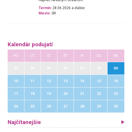
naprieč farebným oceánom.
Termín:
28.06.2026 a ďalšie
Mesto:
SR
Kalendár podujatí
PO
UT
ST
ŠT
PI
SO
NE
03
04
05
06
07
08
09
10
11
12
13
14
15
16
17
18
19
20
21
22
23
24
25
26
27
28
29
30
Najčítanejšie