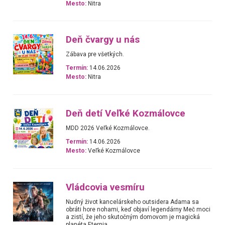
Mesto:
Nitra
Deň čvargy u nás
Zábava pre všetkých.
Termín:
14.06.2026
Mesto:
Nitra
Deň detí Veľké Kozmálovce
MDD 2026 Veľké Kozmálovce.
Termín:
14.06.2026
Mesto:
Veľké Kozmálovce
Vládcovia vesmíru
Nudný život kancelárskeho outsidera Adama sa
obráti hore nohami, keď objaví legendárny Meč moci
a zistí, že jeho skutočným domovom je magická
planéta Eternia.