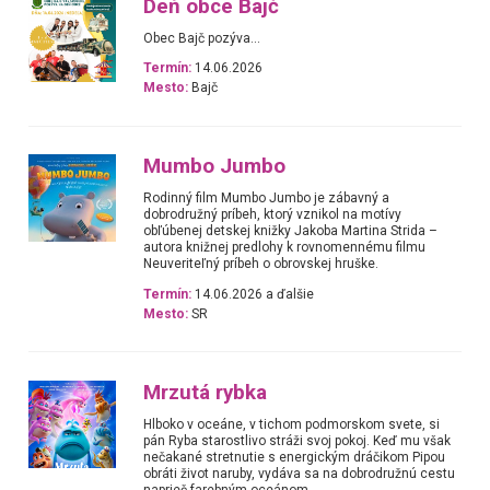
Deň obce Bajč
Obec Bajč pozýva...
Termín:
14.06.2026
Mesto:
Bajč
Mumbo Jumbo
Rodinný film Mumbo Jumbo je zábavný a
dobrodružný príbeh, ktorý vznikol na motívy
obľúbenej detskej knižky Jakoba Martina Strida –
autora knižnej predlohy k rovnomennému filmu
Neuveriteľný príbeh o obrovskej hruške.
Termín:
14.06.2026 a ďalšie
Mesto:
SR
Mrzutá rybka
Hlboko v oceáne, v tichom podmorskom svete, si
pán Ryba starostlivo stráži svoj pokoj. Keď mu však
nečakané stretnutie s energickým dráčikom Pipou
obráti život naruby, vydáva sa na dobrodružnú cestu