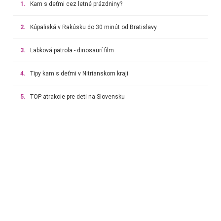
1.
Kam s deťmi cez letné prázdniny?
2.
Kúpaliská v Rakúsku do 30 minút od Bratislavy
3.
Labková patrola - dinosaurí film
4.
Tipy kam s deťmi v Nitrianskom kraji
5.
TOP atrakcie pre deti na Slovensku