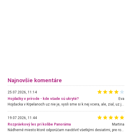
Najnovšie komentáre
25.07.2026, 11:14
Hojdačky v prírode - kde všade sú ukryté?
Eva
Hojdacka v Krpelanoch uz nie je, vysli sme si k nej vcera, ale, zial, uz je znicena. Ak sem planujete cestu len kvoli hojdacke, mozete si ju usetrit. Krasny vyhlad je tu vsak aj bez hojdacky :-)
19.07.2026, 11:44
Rozprávkový les pri kolibe Panoráma
Martina
Nádherné miesto ktoré odporúčam navštíviť všetkými desiatimi, pre rodiny s deťmi, dôchodcom... Proste a jednoducho ozaj rozprávkový les.. určite ešte prídeme. Odniesli sme si na pamiatku krásne tričká,