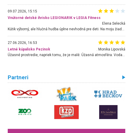
09.07.2026, 15:15
Vnútorné detské ihrisko LEGIONARIK v LEGIA Fitness
Elena Selecká
Kútik výborný, ale hlučná hudba úplne nevhodná pre deti. Na moju žiadosť o aspoň sušenie nereagovali.
27.06.2026, 16:53
Letné kúpalisko Pezinok
. Monika Lipovská
Úžasné prostredie, napriek tomu, že je malé. Úžasná atmosféra. Voda fantastická a nádherná. Ľudí je pomerne veľa, ale su mili a ohľaduplní. Je veľmi zaujímavé sledovať, ako dokážu spolu športovať cudzí ľudia a bez ohľadu na vek. Vládne tu pohoda. Vnuka neviem dostať z vody. Ďakujem za krásny deň . Urcite sa sem vrátim. Jediný problém je s parkovaním, ale aj ten sa mi podarilo vyriešiť. Monika Bratislava
Partneri