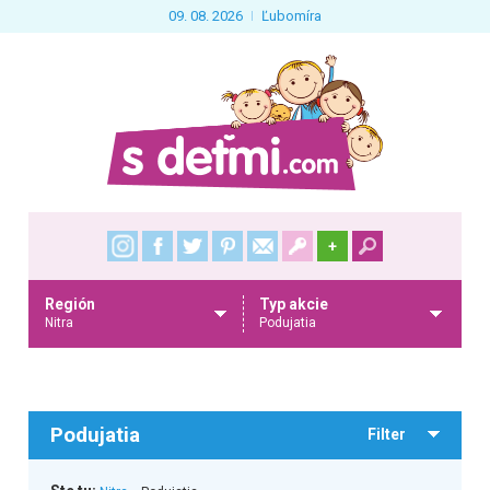
09. 08. 2026
Ľubomíra
+
Región
Typ akcie
Nitra
Podujatia
Podujatia
Filter