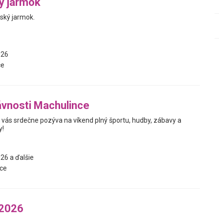
ý jarmok
ský jarmok.
026
ce
vnosti Machulince
vás srdečne pozýva na víkend plný športu, hudby, zábavy a
y!
26 a ďalšie
ce
2026