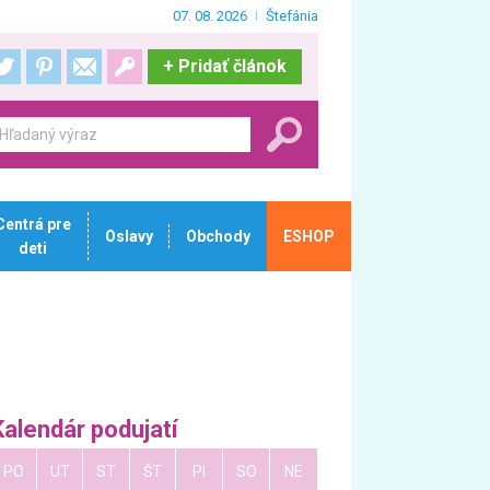
07. 08. 2026
Štefánia
+
Pridať článok
Centrá pre
Oslavy
Obchody
ESHOP
deti
Kalendár podujatí
PO
UT
ST
ŠT
PI
SO
NE