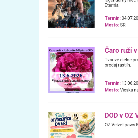
legendárny Meč m
Eternia.
Termín:
04.07.20
Mesto:
SR
Čaro ruží 
Tvorivé dielne pr
predaj rastlín.
Termín:
13.06.2
Mesto:
Vieska na
DOD v OZ 
OZ Velvet paws 