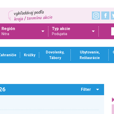
Región
Typ akcie
Nitra
Podujatia
Dovolenky,
Ubytovanie,
Zahraničie
Krúžky
Tábory
Reštaurácie
026
Filter