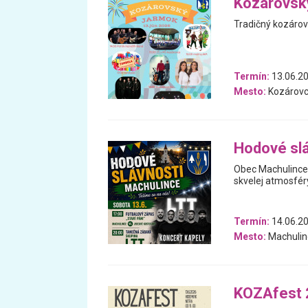
Kozárovsk
Tradičný kozárov
Termín:
13.06.2
Mesto:
Kozárov
Hodové slá
Obec Machulince 
skvelej atmosfér
Termín:
14.06.20
Mesto:
Machulin
KOZAfest 