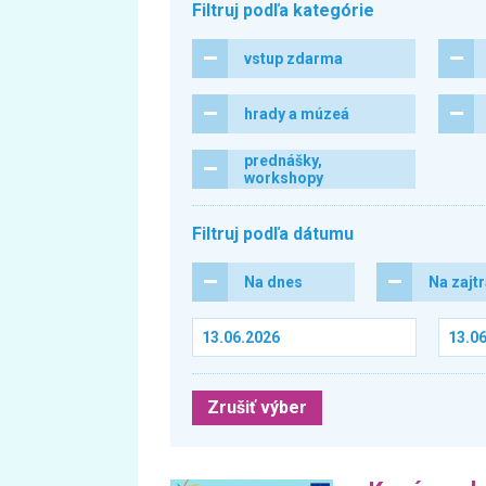
Filtruj podľa kategórie
vstup zdarma
hrady a múzeá
prednášky,
workshopy
Filtruj podľa dátumu
Na dnes
Na zajt
Zrušiť výber