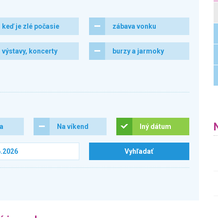
keď je zlé počasie
zábava vonku
výstavy, koncerty
burzy a jarmoky
ra
Na víkend
Iný dátum