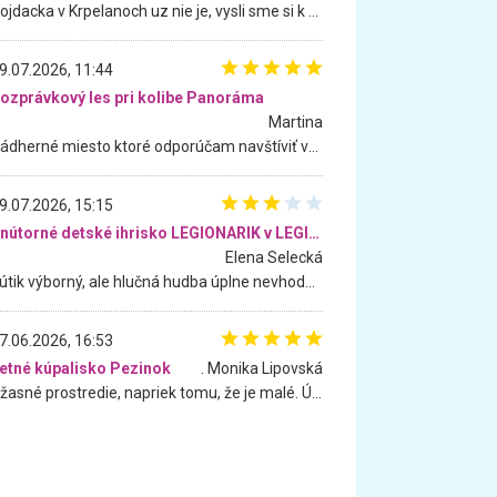
Hojdacka v Krpelanoch uz nie je, vysli sme si k nej vcera, ale, zial, uz je znicena. Ak sem planujete cestu len kvoli hojdacke, mozete si ju usetrit. Krasny vyhlad je tu vsak aj bez hojdacky :-)
9.07.2026, 11:44
ozprávkový les pri kolibe Panoráma
Martina
Nádherné miesto ktoré odporúčam navštíviť všetkými desiatimi, pre rodiny s deťmi, dôchodcom... Proste a jednoducho ozaj rozprávkový les.. určite ešte prídeme. Odniesli sme si na pamiatku krásne tričká,
9.07.2026, 15:15
Vnútorné detské ihrisko LEGIONARIK v LEGIA Fitness
Elena Selecká
Kútik výborný, ale hlučná hudba úplne nevhodná pre deti. Na moju žiadosť o aspoň sušenie nereagovali.
7.06.2026, 16:53
etné kúpalisko Pezinok
. Monika Lipovská
Úžasné prostredie, napriek tomu, že je malé. Úžasná atmosféra. Voda fantastická a nádherná. Ľudí je pomerne veľa, ale su mili a ohľaduplní. Je veľmi zaujímavé sledovať, ako dokážu spolu športovať cudzí ľudia a bez ohľadu na vek. Vládne tu pohoda. Vnuka neviem dostať z vody. Ďakujem za krásny deň . Urcite sa sem vrátim. Jediný problém je s parkovaním, ale aj ten sa mi podarilo vyriešiť. Monika Bratislava