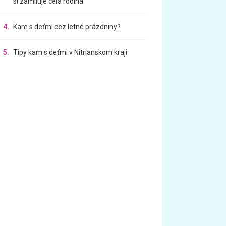
si zamiluje celá rodina
4.
Kam s deťmi cez letné prázdniny?
5.
Tipy kam s deťmi v Nitrianskom kraji