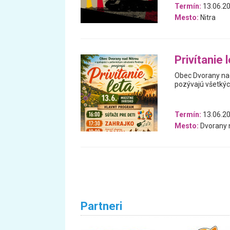
Termín:
13.06.2
Mesto:
Nitra
Privítanie 
Obec Dvorany nad
pozývajú všetkých
Termín:
13.06.2
Mesto:
Dvorany 
Partneri