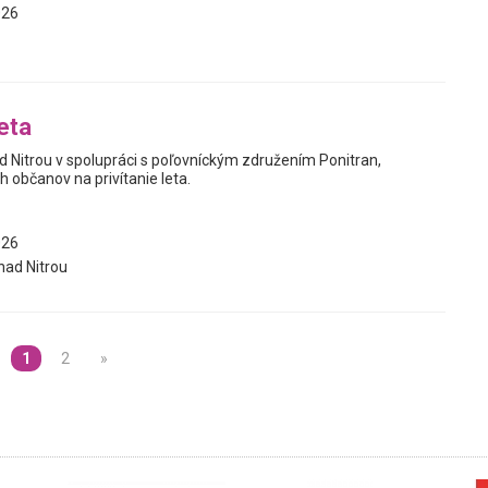
026
leta
 Nitrou v spolupráci s poľovníckým združením Ponitran,
 občanov na privítanie leta.
026
nad Nitrou
1
2
»