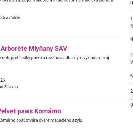
oci a zistí, že jeho skutočným domovom je magická planéta
26 a ďalšie
1
R
v Arboréte Mlyňany SAV
0
e deti, prehliadky parku a rozária s odborným výkladom a aj
026
d Žitavou
2
L
Velvet paws Komárno
Komárno opäť otvára dvere mačacieho azylu.