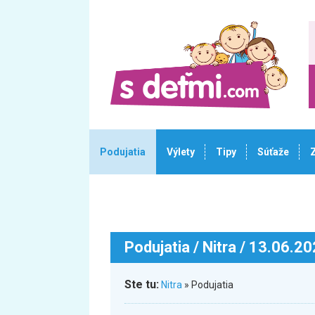
Podujatia
Výlety
Tipy
Súťaže
Podujatia
/ Nitra / 13.06.2
Ste tu:
Nitra
» Podujatia