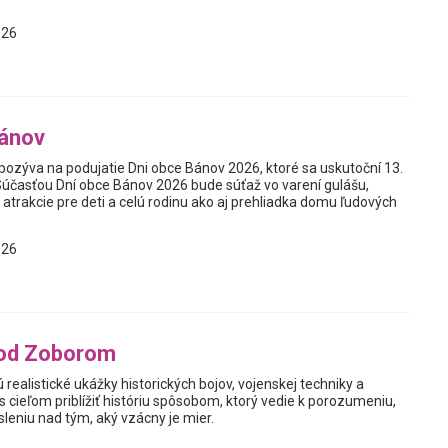
026
Bánov
ozýva na podujatie Dni obce Bánov 2026, ktoré sa uskutoční 13.
 Súčasťou Dní obce Bánov 2026 bude súťaž vo varení gulášu,
 atrakcie pre deti a celú rodinu ako aj prehliadka domu ľudových
026
od Zoborom
ú realistické ukážky historických bojov, vojenskej techniky a
 cieľom priblížiť históriu spôsobom, ktorý vedie k porozumeniu,
leniu nad tým, aký vzácny je mier.