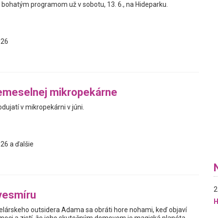
bohatým programom už v sobotu, 13. 6., na Hideparku.
026
emeselnej mikropekárne
jatí v mikropekárni v júni.
26 a ďalšie
2
vesmíru
H
elárskeho outsidera Adama sa obráti hore nohami, keď objaví