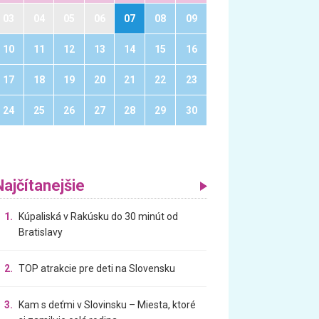
03
04
05
06
07
08
09
10
11
12
13
14
15
16
17
18
19
20
21
22
23
24
25
26
27
28
29
30
Najčítanejšie
1.
Kúpaliská v Rakúsku do 30 minút od
Bratislavy
2.
TOP atrakcie pre deti na Slovensku
3.
Kam s deťmi v Slovinsku – Miesta, ktoré