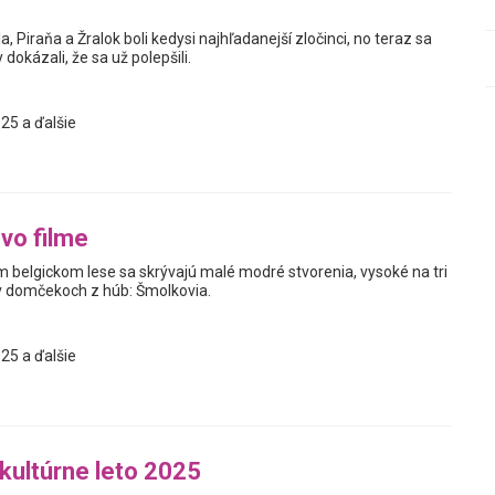
a, Piraňa a Žralok boli kedysi najhľadanejší zločinci, no teraz sa
 dokázali, že sa už polepšili.
25 a ďalšie
vo filme
m belgickom lese sa skrývajú malé modré stvorenia, vysoké na tri
ú v domčekoch z húb: Šmolkovia.
25 a ďalšie
 kultúrne leto 2025