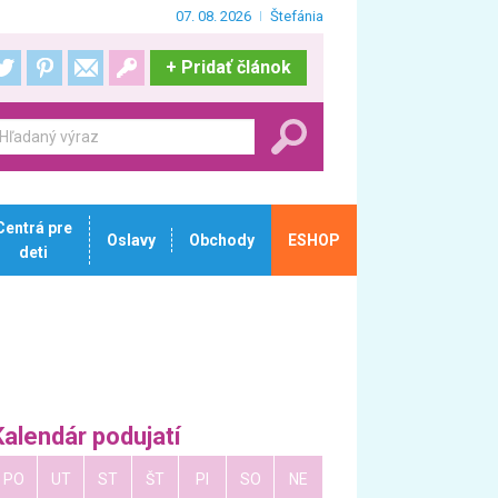
07. 08. 2026
Štefánia
+
Pridať článok
Centrá pre
Oslavy
Obchody
ESHOP
deti
Kalendár podujatí
PO
UT
ST
ŠT
PI
SO
NE