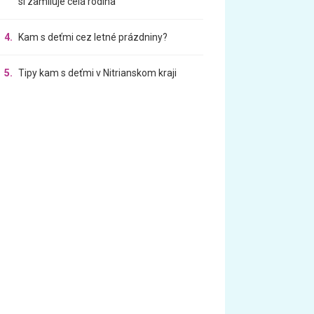
si zamiluje celá rodina
4.
Kam s deťmi cez letné prázdniny?
5.
Tipy kam s deťmi v Nitrianskom kraji