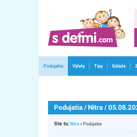
Podujatia
Výlety
Tipy
Súťaže
Podujatia
/ Nitra / 05.08.2
Ste tu:
Nitra
» Podujatia