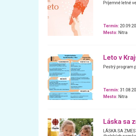
Príjemné letné v
Termín:
20.09.20
Mesto:
Nitra
Leto v Kra
Pestrý program pl
Termín:
31.08.20
Mesto:
Nitra
Láska sa z
LÁSKA SA ZMESTÍ 