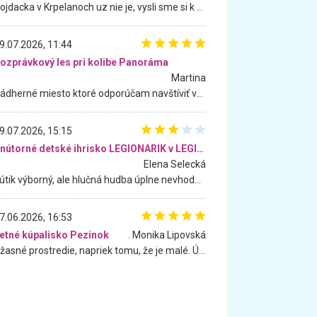
Hojdacka v Krpelanoch uz nie je, vysli sme si k nej vcera, ale, zial, uz je znicena. Ak sem planujete cestu len kvoli hojdacke, mozete si ju usetrit. Krasny vyhlad je tu vsak aj bez hojdacky :-)
9.07.2026, 11:44
ozprávkový les pri kolibe Panoráma
Martina
Nádherné miesto ktoré odporúčam navštíviť všetkými desiatimi, pre rodiny s deťmi, dôchodcom... Proste a jednoducho ozaj rozprávkový les.. určite ešte prídeme. Odniesli sme si na pamiatku krásne tričká,
9.07.2026, 15:15
Vnútorné detské ihrisko LEGIONARIK v LEGIA Fitness
Elena Selecká
Kútik výborný, ale hlučná hudba úplne nevhodná pre deti. Na moju žiadosť o aspoň sušenie nereagovali.
7.06.2026, 16:53
etné kúpalisko Pezinok
. Monika Lipovská
Úžasné prostredie, napriek tomu, že je malé. Úžasná atmosféra. Voda fantastická a nádherná. Ľudí je pomerne veľa, ale su mili a ohľaduplní. Je veľmi zaujímavé sledovať, ako dokážu spolu športovať cudzí ľudia a bez ohľadu na vek. Vládne tu pohoda. Vnuka neviem dostať z vody. Ďakujem za krásny deň . Urcite sa sem vrátim. Jediný problém je s parkovaním, ale aj ten sa mi podarilo vyriešiť. Monika Bratislava