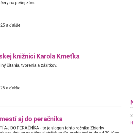
ečery na pešej zóne.
25 a ďalšie
jskej knižnici Karola Kmeťka
ný čítania, tvorenia a zážitkov.
25 a ďalšie
2
mestí aj do peračníka
H
AJ DO PERAČNÍKA - to je slogan tohto ročníka Zbierky