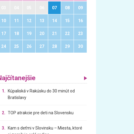
03
04
05
06
07
08
09
10
11
12
13
14
15
16
17
18
19
20
21
22
23
24
25
26
27
28
29
30
Najčítanejšie
1.
Kúpaliská v Rakúsku do 30 minút od
Bratislavy
2.
TOP atrakcie pre deti na Slovensku
3.
Kam s deťmi v Slovinsku – Miesta, ktoré