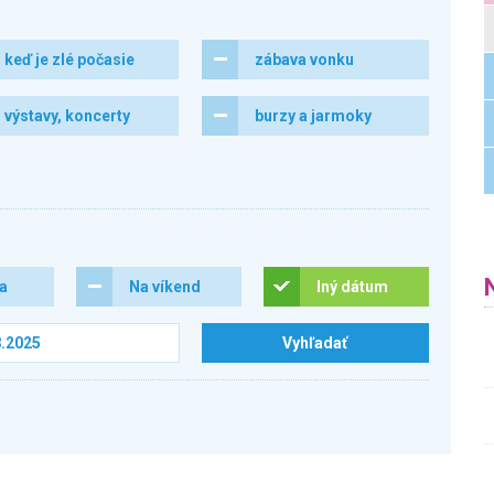
keď je zlé počasie
zábava vonku
výstavy, koncerty
burzy a jarmoky
ra
Na víkend
Iný dátum