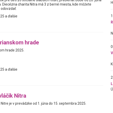
 pre deti zo sociálne slabších rodín, prebiehať bude od 20. júna
. Diecézna charita Nitra má 3 z berné miesta, kde môžete
 odovzdať.
1
25 a ďalšie
R
trianskom hrade
0
kom hrade 2025.
25 a ďalšie
2
L
vláčik Nitra
 v Nitre je v prevádzke od 1. júna do 15. septembra 2025.