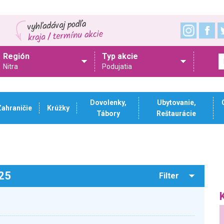
Región
Typ akcie
Nitra
Podujatia
Dovolenky,
Ubytovanie,
Zahraničie
Krúžky
Tábory
Reštaurácie
025
Filter