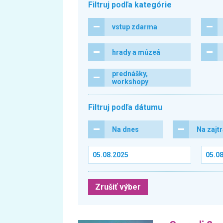
Filtruj podľa kategórie
vstup zdarma
hrady a múzeá
prednášky,
workshopy
Filtruj podľa dátumu
Na dnes
Na zajt
Zrušiť výber