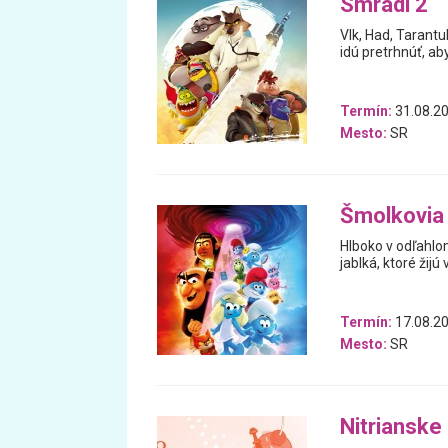
Smradi 2
Vlk, Had, Tarantul
idú pretrhnúť, aby
Termín:
31.08.20
Mesto:
SR
Šmolkovia 
Hlboko v odľahlo
jablká, ktoré žij
Termín:
17.08.20
Mesto:
SR
Nitrianske