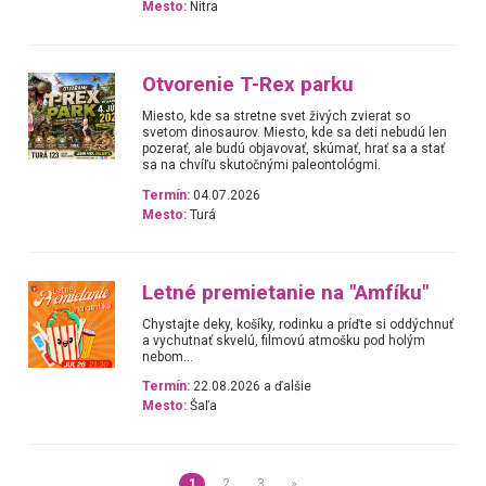
Mesto:
Nitra
Otvorenie T-Rex parku
Miesto, kde sa stretne svet živých zvierat so
svetom dinosaurov. Miesto, kde sa deti nebudú len
pozerať, ale budú objavovať, skúmať, hrať sa a stať
sa na chvíľu skutočnými paleontológmi.
Termín:
04.07.2026
Mesto:
Turá
Letné premietanie na "Amfíku"
Chystajte deky, košíky, rodinku a príďte si oddýchnuť
a vychutnať skvelú, filmovú atmošku pod holým
nebom...
Termín:
22.08.2026 a ďalšie
Mesto:
Šaľa
1
2
3
»