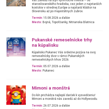
vás zavedú na štyri výnimočné miesta – od
staroslovanského hradiska, cez jeden z najstarších
kostolov v strednej Európe a najstarší kláštor na
Slovensku až po majestátnych zubrov.
Termín:
15.08.2026 a ďalšie
Mesto:
Bojná, Topoľčianky, Nitrianska Blatnica
Pukanské remeselnícke trhy
na kúpalisku
Kúpalisko Pukanec Vás srdečne pozýva na svoj
remeselnícky dvor v rámci Pukanských
remeselníckych trhov 2026.
Termín:
05.07.2026 a ďalšie
Mesto:
Pukanec
Mimoni a monštrá
Do kín prichádza najlepší darček k vysvedčeniu!
Mimoni a monštrá nás zavedú až do Hollywoodu.
Termín:
26.07.2026 a ďalšie