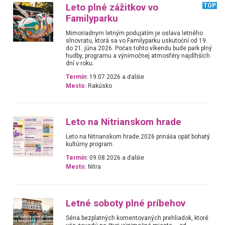
Leto plné zážitkov vo
TOP
Familyparku
Mimoriadnym letným podujatím je oslava letného
slnovratu, ktorá sa vo Familyparku uskutoční od 19.
do 21. júna 2026. Počas tohto víkendu bude park plný
hudby, programu a výnimočnej atmosféry najdlhších
dní v roku.
Termín:
19.07.2026 a ďalšie
Mesto:
Rakúsko
Leto na Nitrianskom hrade
Leto na Nitrianskom hrade 2026 prináša opäť bohatý
kultúrny program.
Termín:
09.08.2026 a ďalšie
Mesto:
Nitra
Letné soboty plné príbehov
Séria bezplatných komentovaných prehliadok, ktoré