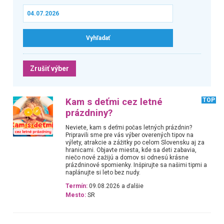
Zrušiť výber
Kam s deťmi cez letné
TOP
prázdniny?
Neviete, kam s deťmi počas letných prázdnin?
Pripravili sme pre vás výber overených tipov na
výlety, atrakcie a zážitky po celom Slovensku aj za
hranicami. Objavte miesta, kde sa deti zabavia,
niečo nové zažijú a domov si odnesú krásne
prázdninové spomienky. Inšpirujte sa našimi tipmi a
naplánujte si leto bez nudy.
Termín:
09.08.2026 a ďalšie
Mesto:
SR