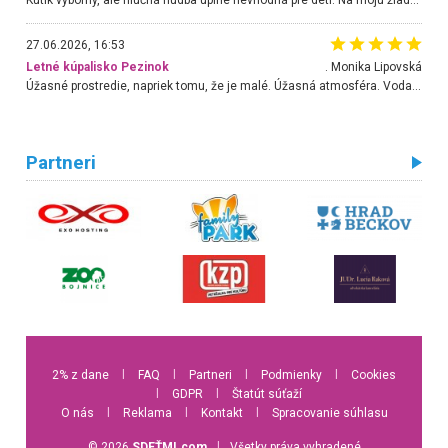
27.06.2026, 16:53
Letné kúpalisko Pezinok
. Monika Lipovská
Úžasné prostredie, napriek tomu, že je malé. Úžasná atmosféra. Voda fantastická a nádherná. Ľudí je pomerne veľa, ale su mili a ohľaduplní. Je veľmi zaujímavé sledovať, ako dokážu spolu športovať cudzí ľudia a bez ohľadu na vek. Vládne tu pohoda. Vnuka neviem dostať z vody. Ďakujem za krásny deň . Urcite sa sem vrátim. Jediný problém je s parkovaním, ale aj ten sa mi podarilo vyriešiť. Monika Bratislava
Partneri
2% z dane
l
FAQ
l
Partneri
l
Podmienky
l
Cookies
l
GDPR
l
Štatút súťaží
O nás
l
Reklama
l
Kontakt
l
Spracovanie súhlasu
© 2026
SDEŤMI.com
l
Všetky práva vyhradené