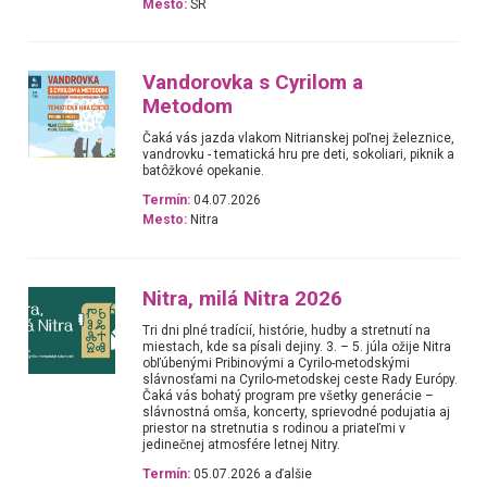
Mesto:
SR
Vandorovka s Cyrilom a
Metodom
Čaká vás jazda vlakom Nitrianskej poľnej železnice,
vandrovku - tematická hru pre deti, sokoliari, piknik a
batôžkové opekanie.
Termín:
04.07.2026
Mesto:
Nitra
Nitra, milá Nitra 2026
Tri dni plné tradícií, histórie, hudby a stretnutí na
miestach, kde sa písali dejiny. 3. – 5. júla ožije Nitra
obľúbenými Pribinovými a Cyrilo-metodskými
slávnosťami na Cyrilo-metodskej ceste Rady Európy.
Čaká vás bohatý program pre všetky generácie –
slávnostná omša, koncerty, sprievodné podujatia aj
priestor na stretnutia s rodinou a priateľmi v
jedinečnej atmosfére letnej Nitry.
Termín:
05.07.2026 a ďalšie