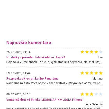
Najnovšie komentáre
25.07.2026, 11:14
Hojdačky v prírode - kde všade sú ukryté?
Eva
Hojdacka v Krpelanoch uz nie je, vysli sme si k nej vcera, ale, zial, uz je znicena. Ak sem planujete cestu len kvoli hojdacke, mozete si ju usetrit. Krasny vyhlad je tu vsak aj bez hojdacky :-)
19.07.2026, 11:44
Rozprávkový les pri kolibe Panoráma
Martina
Nádherné miesto ktoré odporúčam navštíviť všetkými desiatimi, pre rodiny s deťmi, dôchodcom... Proste a jednoducho ozaj rozprávkový les.. určite ešte prídeme. Odniesli sme si na pamiatku krásne tričká,
09.07.2026, 15:15
Vnútorné detské ihrisko LEGIONARIK v LEGIA Fitness
Elena Selecká
Kútik výborný, ale hlučná hudba úplne nevhodná pre deti. Na moju žiadosť o aspoň sušenie nereagovali.