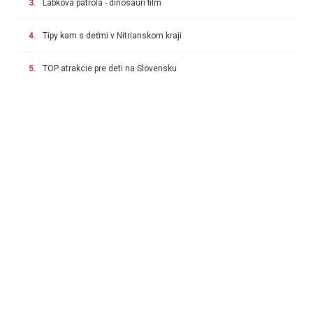
3.
Labková patrola - dinosaurí film
4.
Tipy kam s deťmi v Nitrianskom kraji
5.
TOP atrakcie pre deti na Slovensku