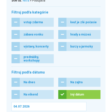
Ste tu:
Nitra
» Podujatia
Filtruj podľa kategórie
vstup zdarma
keď je zlé počasie
zábava vonku
hrady a múzeá
výstavy, koncerty
burzy a jarmoky
prednášky,
workshopy
Filtruj podľa dátumu
Na dnes
Na zajtra
Na víkend
Iný dátum