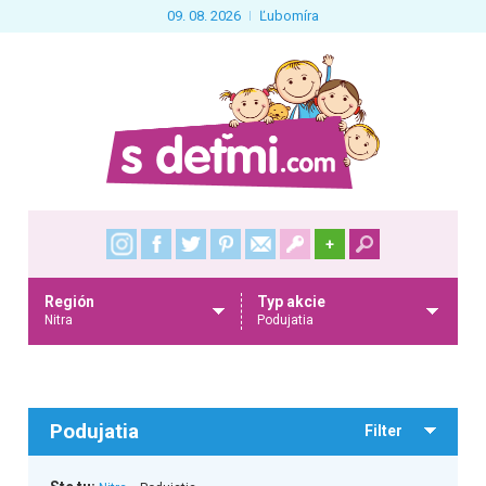
09. 08. 2026
Ľubomíra
+
Región
Typ akcie
Nitra
Podujatia
Podujatia
Filter