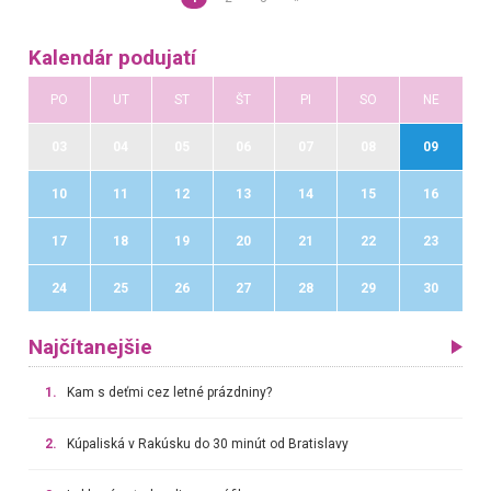
Kalendár podujatí
PO
UT
ST
ŠT
PI
SO
NE
03
04
05
06
07
08
09
10
11
12
13
14
15
16
17
18
19
20
21
22
23
24
25
26
27
28
29
30
Najčítanejšie
1.
Kam s deťmi cez letné prázdniny?
2.
Kúpaliská v Rakúsku do 30 minút od Bratislavy