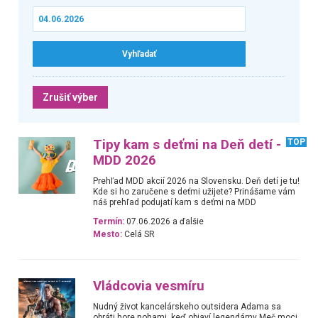
Zrušiť výber
Tipy kam s deťmi na Deň detí -
TOP
MDD 2026
Prehľad MDD akcií 2026 na Slovensku. Deň detí je tu!
Kde si ho zaručene s deťmi užijete? Prinášame vám
náš prehľad podujatí kam s deťmi na MDD
Termín:
07.06.2026 a ďalšie
Mesto:
Celá SR
Vládcovia vesmíru
Nudný život kancelárskeho outsidera Adama sa
obráti hore nohami, keď objaví legendárny Meč moci