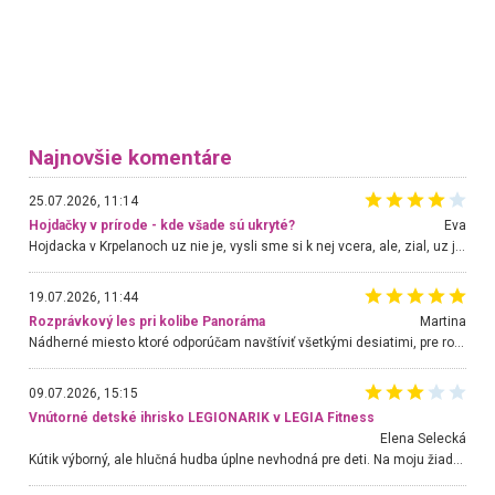
Najnovšie komentáre
25.07.2026, 11:14
Hojdačky v prírode - kde všade sú ukryté?
Eva
Hojdacka v Krpelanoch uz nie je, vysli sme si k nej vcera, ale, zial, uz je znicena. Ak sem planujete cestu len kvoli hojdacke, mozete si ju usetrit. Krasny vyhlad je tu vsak aj bez hojdacky :-)
19.07.2026, 11:44
Rozprávkový les pri kolibe Panoráma
Martina
Nádherné miesto ktoré odporúčam navštíviť všetkými desiatimi, pre rodiny s deťmi, dôchodcom... Proste a jednoducho ozaj rozprávkový les.. určite ešte prídeme. Odniesli sme si na pamiatku krásne tričká,
09.07.2026, 15:15
Vnútorné detské ihrisko LEGIONARIK v LEGIA Fitness
Elena Selecká
Kútik výborný, ale hlučná hudba úplne nevhodná pre deti. Na moju žiadosť o aspoň sušenie nereagovali.