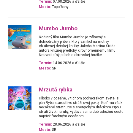
Termín:
07.08.2026 a ďalšie
Mesto:
Topoľčany
Mumbo Jumbo
Rodinný film Mumbo Jumbo je zábavný a
dobrodružný príbeh, ktorý vznikol na motívy
obľúbenej detskej knižky Jakoba Martina Strida –
autora knižnej predlohy k rovnomennému filmu
Neuveriteľný príbeh o obrovskej hruške.
Termín:
14.06.2026 a ďalšie
Mesto:
SR
Mrzutá rybka
Hlboko v oceáne, v tichom podmorskom svete, si
pán Ryba starostlivo stráži svoj pokoj. Keď mu však
nečakané stretnutie s energickým dráčikom Pipou
obráti život naruby, vydáva sa na dobrodružnú cestu
naprieč farebným oceánom.
Termín:
28.06.2026 a ďalšie
Mesto:
SR