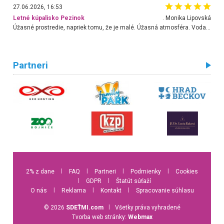
27.06.2026, 16:53
Letné kúpalisko Pezinok
. Monika Lipovská
Úžasné prostredie, napriek tomu, že je malé. Úžasná atmosféra. Voda fantastická a nádherná. Ľudí je pomerne veľa, ale su mili a ohľaduplní. Je veľmi zaujímavé sledovať, ako dokážu spolu športovať cudzí ľudia a bez ohľadu na vek. Vládne tu pohoda. Vnuka neviem dostať z vody. Ďakujem za krásny deň . Urcite sa sem vrátim. Jediný problém je s parkovaním, ale aj ten sa mi podarilo vyriešiť. Monika Bratislava
Partneri
2% z dane
l
FAQ
l
Partneri
l
Podmienky
l
Cookies
l
GDPR
l
Štatút súťaží
O nás
l
Reklama
l
Kontakt
l
Spracovanie súhlasu
© 2026
SDEŤMI.com
l
Všetky práva vyhradené
Tvorba web stránky:
Webmax