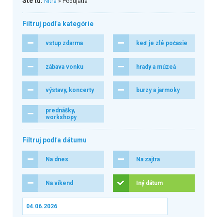
Ste tu:
Nitra
» Podujatia
Filtruj podľa kategórie
vstup zdarma
keď je zlé počasie
zábava vonku
hrady a múzeá
výstavy, koncerty
burzy a jarmoky
prednášky,
workshopy
Filtruj podľa dátumu
Na dnes
Na zajtra
Na víkend
Iný dátum