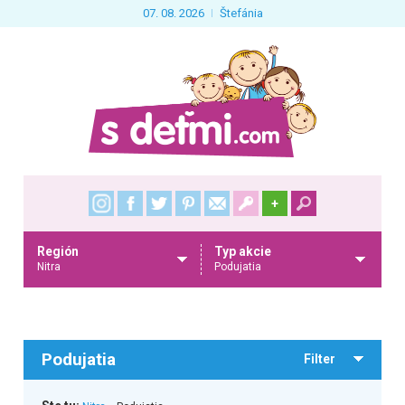
07. 08. 2026
Štefánia
+
Región
Typ akcie
Nitra
Podujatia
Podujatia
Filter