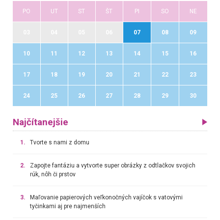
PO
UT
ST
ŠT
PI
SO
NE
03
04
05
06
07
08
09
10
11
12
13
14
15
16
17
18
19
20
21
22
23
24
25
26
27
28
29
30
Najčítanejšie
1.
Tvorte s nami z domu
2.
Zapojte fantáziu a vytvorte super obrázky z odtlačkov svojich
rúk, nôh či prstov
3.
Maľovanie papierových veľkonočných vajíčok s vatovými
tyčinkami aj pre najmenších