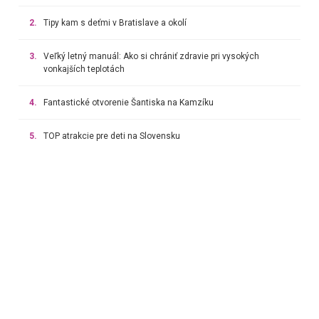
2.
Tipy kam s deťmi v Bratislave a okolí
3.
Veľký letný manuál: Ako si chrániť zdravie pri vysokých
vonkajších teplotách
4.
Fantastické otvorenie Šantiska na Kamzíku
5.
TOP atrakcie pre deti na Slovensku