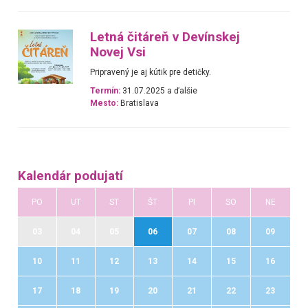
Letná čitáreň v Devínskej
Novej Vsi
Pripravený je aj kútik pre detičky.
Termín:
31.07.2025 a ďalšie
Mesto:
Bratislava
Kalendár podujatí
PO
UT
ST
ŠT
PI
SO
NE
03
04
05
06
07
08
09
10
11
12
13
14
15
16
17
18
19
20
21
22
23