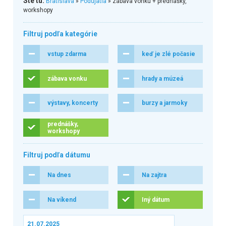
Ste tu:
Bratislava
»
Podujatia
» zábava vonku + prednášky,
workshopy
Filtruj podľa kategórie
vstup zdarma
keď je zlé počasie
zábava vonku
hrady a múzeá
výstavy, koncerty
burzy a jarmoky
prednášky,
workshopy
Filtruj podľa dátumu
Na dnes
Na zajtra
Na víkend
Iný dátum