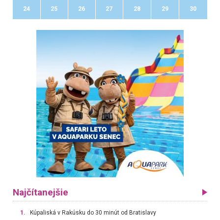
24
25
26
27
28
29
30
Najčítanejšie
1.
Kúpaliská v Rakúsku do 30 minút od Bratislavy