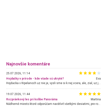
Najnovšie komentáre
25.07.2026, 11:14
Hojdačky v prírode - kde všade sú ukryté?
Eva
Hojdacka v Krpelanoch uz nie je, vysli sme si k nej vcera, ale, zial, uz je znicena. Ak sem planujete cestu len kvoli hojdacke, mozete si ju usetrit. Krasny vyhlad je tu vsak aj bez hojdacky :-)
19.07.2026, 11:44
Rozprávkový les pri kolibe Panoráma
Martina
Nádherné miesto ktoré odporúčam navštíviť všetkými desiatimi, pre rodiny s deťmi, dôchodcom... Proste a jednoducho ozaj rozprávkový les.. určite ešte prídeme. Odniesli sme si na pamiatku krásne tričká,