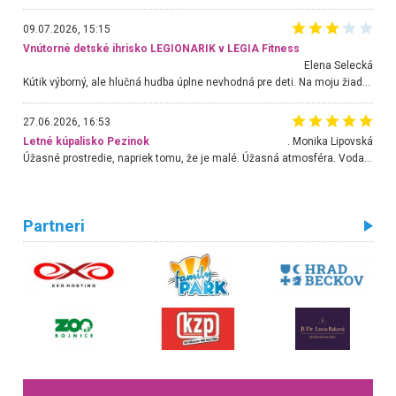
09.07.2026, 15:15
Vnútorné detské ihrisko LEGIONARIK v LEGIA Fitness
Elena Selecká
Kútik výborný, ale hlučná hudba úplne nevhodná pre deti. Na moju žiadosť o aspoň sušenie nereagovali.
27.06.2026, 16:53
Letné kúpalisko Pezinok
. Monika Lipovská
Úžasné prostredie, napriek tomu, že je malé. Úžasná atmosféra. Voda fantastická a nádherná. Ľudí je pomerne veľa, ale su mili a ohľaduplní. Je veľmi zaujímavé sledovať, ako dokážu spolu športovať cudzí ľudia a bez ohľadu na vek. Vládne tu pohoda. Vnuka neviem dostať z vody. Ďakujem za krásny deň . Urcite sa sem vrátim. Jediný problém je s parkovaním, ale aj ten sa mi podarilo vyriešiť. Monika Bratislava
Partneri