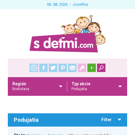
06. 08. 2026
Jozefína
+
Región
Typ akcie
Bratislava
Podujatia
Podujatia
Filter