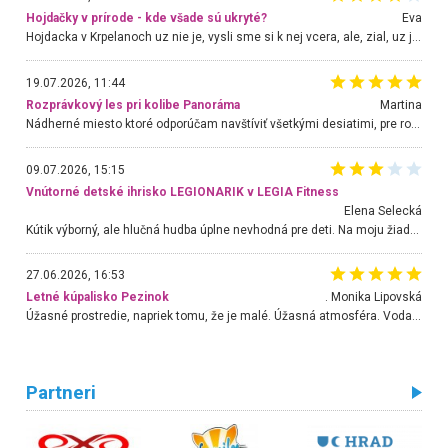
Hojdačky v prírode - kde všade sú ukryté?
Eva
Hojdacka v Krpelanoch uz nie je, vysli sme si k nej vcera, ale, zial, uz je znicena. Ak sem planujete cestu len kvoli hojdacke, mozete si ju usetrit. Krasny vyhlad je tu vsak aj bez hojdacky :-)
19.07.2026, 11:44
Rozprávkový les pri kolibe Panoráma
Martina
Nádherné miesto ktoré odporúčam navštíviť všetkými desiatimi, pre rodiny s deťmi, dôchodcom... Proste a jednoducho ozaj rozprávkový les.. určite ešte prídeme. Odniesli sme si na pamiatku krásne tričká,
09.07.2026, 15:15
Vnútorné detské ihrisko LEGIONARIK v LEGIA Fitness
Elena Selecká
Kútik výborný, ale hlučná hudba úplne nevhodná pre deti. Na moju žiadosť o aspoň sušenie nereagovali.
27.06.2026, 16:53
Letné kúpalisko Pezinok
. Monika Lipovská
Úžasné prostredie, napriek tomu, že je malé. Úžasná atmosféra. Voda fantastická a nádherná. Ľudí je pomerne veľa, ale su mili a ohľaduplní. Je veľmi zaujímavé sledovať, ako dokážu spolu športovať cudzí ľudia a bez ohľadu na vek. Vládne tu pohoda. Vnuka neviem dostať z vody. Ďakujem za krásny deň . Urcite sa sem vrátim. Jediný problém je s parkovaním, ale aj ten sa mi podarilo vyriešiť. Monika Bratislava
Partneri