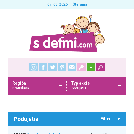
07. 08. 2026
Štefánia
+
Región
Typ akcie
Bratislava
Podujatia
Podujatia
Filter