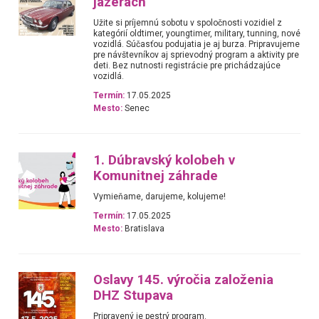
jazerách
Užite si príjemnú sobotu v spoločnosti vozidiel z
kategórií oldtimer, youngtimer, military, tunning, nové
vozidlá. Súčasťou podujatia je aj burza. Pripravujeme
pre návštevníkov aj sprievodný program a aktivity pre
deti. Bez nutnosti registrácie pre prichádzajúce
vozidlá.
Termín:
17.05.2025
Mesto:
Senec
1. Dúbravský kolobeh v
Komunitnej záhrade
Vymieňame, darujeme, kolujeme!
Termín:
17.05.2025
Mesto:
Bratislava
Oslavy 145. výročia založenia
DHZ Stupava
Pripravený je pestrý program.