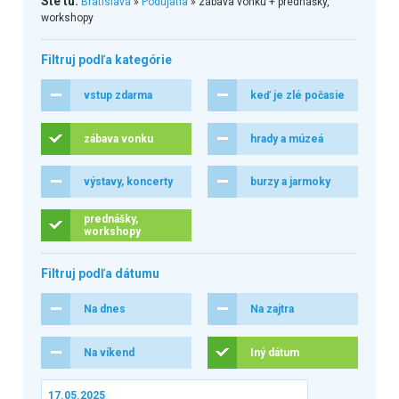
Ste tu:
Bratislava
»
Podujatia
» zábava vonku + prednášky,
workshopy
Filtruj podľa kategórie
vstup zdarma
keď je zlé počasie
zábava vonku
hrady a múzeá
výstavy, koncerty
burzy a jarmoky
prednášky,
workshopy
Filtruj podľa dátumu
Na dnes
Na zajtra
Na víkend
Iný dátum