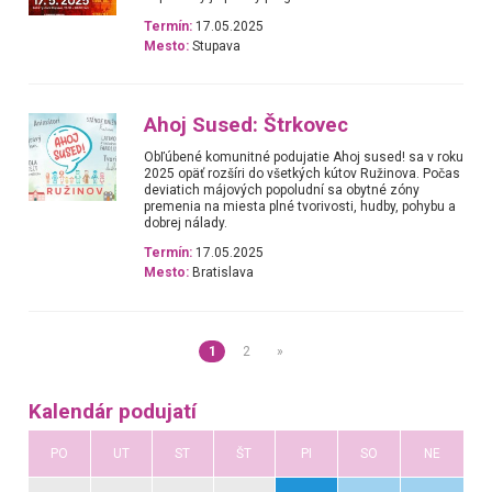
Termín:
17.05.2025
Mesto:
Stupava
Ahoj Sused: Štrkovec
Obľúbené komunitné podujatie Ahoj sused! sa v roku
2025 opäť rozšíri do všetkých kútov Ružinova. Počas
deviatich májových popoludní sa obytné zóny
premenia na miesta plné tvorivosti, hudby, pohybu a
dobrej nálady.
Termín:
17.05.2025
Mesto:
Bratislava
1
2
»
Kalendár podujatí
PO
UT
ST
ŠT
PI
SO
NE