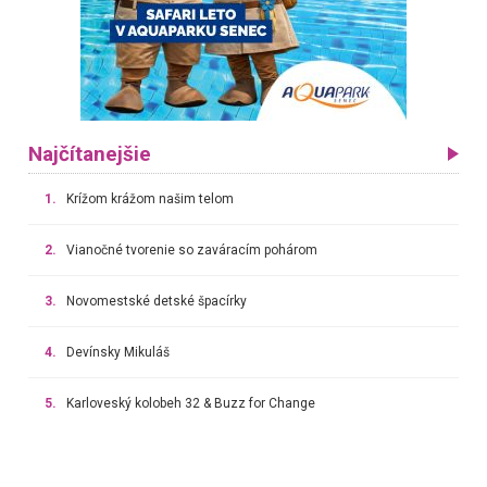
Najčítanejšie
1.
Krížom krážom našim telom
2.
Vianočné tvorenie so zaváracím pohárom
3.
Novomestské detské špacírky
4.
Devínsky Mikuláš
5.
Karloveský kolobeh 32 & Buzz for Change