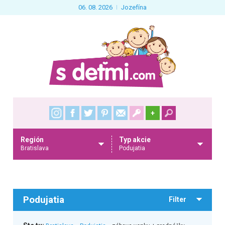
06. 08. 2026
Jozefína
+
Región
Typ akcie
Bratislava
Podujatia
Podujatia
Filter