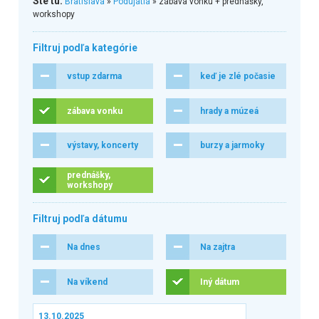
Ste tu:
Bratislava
»
Podujatia
» zábava vonku + prednášky,
workshopy
Filtruj podľa kategórie
vstup zdarma
keď je zlé počasie
zábava vonku
hrady a múzeá
výstavy, koncerty
burzy a jarmoky
prednášky,
workshopy
Filtruj podľa dátumu
Na dnes
Na zajtra
Na víkend
Iný dátum