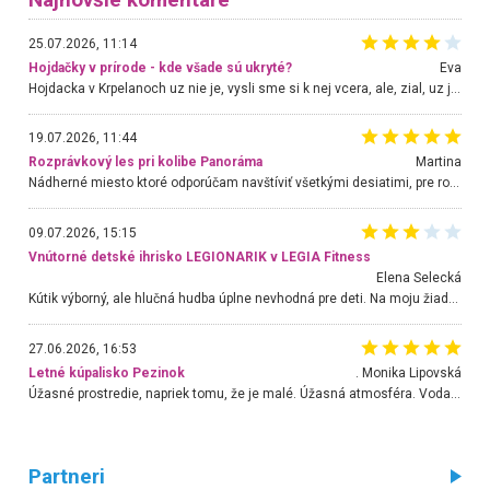
25.07.2026, 11:14
Hojdačky v prírode - kde všade sú ukryté?
Eva
Hojdacka v Krpelanoch uz nie je, vysli sme si k nej vcera, ale, zial, uz je znicena. Ak sem planujete cestu len kvoli hojdacke, mozete si ju usetrit. Krasny vyhlad je tu vsak aj bez hojdacky :-)
19.07.2026, 11:44
Rozprávkový les pri kolibe Panoráma
Martina
Nádherné miesto ktoré odporúčam navštíviť všetkými desiatimi, pre rodiny s deťmi, dôchodcom... Proste a jednoducho ozaj rozprávkový les.. určite ešte prídeme. Odniesli sme si na pamiatku krásne tričká,
09.07.2026, 15:15
Vnútorné detské ihrisko LEGIONARIK v LEGIA Fitness
Elena Selecká
Kútik výborný, ale hlučná hudba úplne nevhodná pre deti. Na moju žiadosť o aspoň sušenie nereagovali.
27.06.2026, 16:53
Letné kúpalisko Pezinok
. Monika Lipovská
Úžasné prostredie, napriek tomu, že je malé. Úžasná atmosféra. Voda fantastická a nádherná. Ľudí je pomerne veľa, ale su mili a ohľaduplní. Je veľmi zaujímavé sledovať, ako dokážu spolu športovať cudzí ľudia a bez ohľadu na vek. Vládne tu pohoda. Vnuka neviem dostať z vody. Ďakujem za krásny deň . Urcite sa sem vrátim. Jediný problém je s parkovaním, ale aj ten sa mi podarilo vyriešiť. Monika Bratislava
Partneri