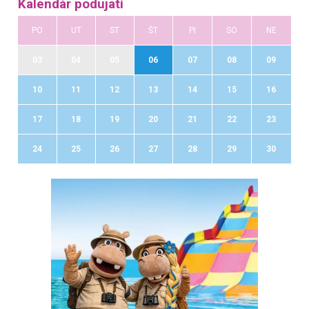
Kalendár podujatí
PO
UT
ST
ŠT
PI
SO
NE
03
04
05
06
07
08
09
10
11
12
13
14
15
16
17
18
19
20
21
22
23
24
25
26
27
28
29
30