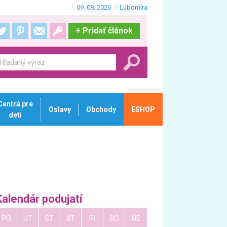
09. 08. 2026
Ľubomíra
+
Pridať článok
Centrá pre
Oslavy
Obchody
ESHOP
deti
Kalendár podujatí
PO
UT
ST
ŠT
PI
SO
NE