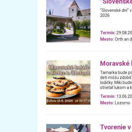
"Slovenské
"Slovenské dni” 
2026
Termín:
29.08.20
Mesto:
Orth an d
Moravské k
Tamarka bude poč
deti môžu zdobiť.
lodičky. Miki bud
strieľať lukom a 
Termín:
13.06.2
Mesto:
Lozorno
Tvorenie v 