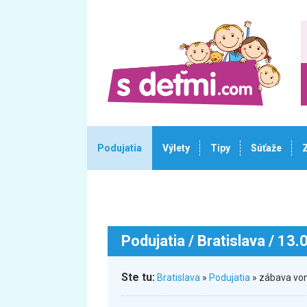
Podujatia
Výlety
Tipy
Súťaže
Podujatia
/ Bratislava / 13
Ste tu:
Bratislava
»
Podujatia
» zábava von