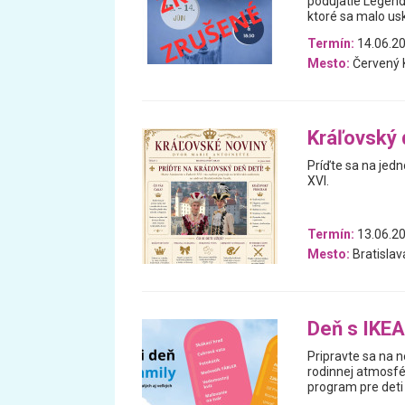
podujatie Legend
ktoré sa malo usk
Termín:
14.06.20
Mesto:
Červený
Kráľovský 
Príďte sa na jed
XVI.
Termín:
13.06.2
Mesto:
Bratislav
Deň s IKEA
Pripravte sa na n
rodinnej atmosfé
program pre deti a