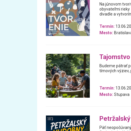
Na júnovom tvori
obyvateľmi rieky
divadle a vytvorím
Termín:
13.06.2
Mesto:
Bratislav
Tajomstvo
Budeme pátrať po
tímových výziev,
Termín:
13.06.2
Mesto:
Stupava
Petržalský
Päť neopočúvaných