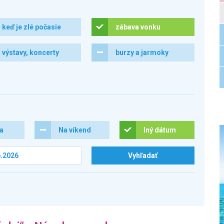
keď je zlé počasie
zábava vonku
výstavy, koncerty
burzy a jarmoky
ra
Na víkend
Iný dátum