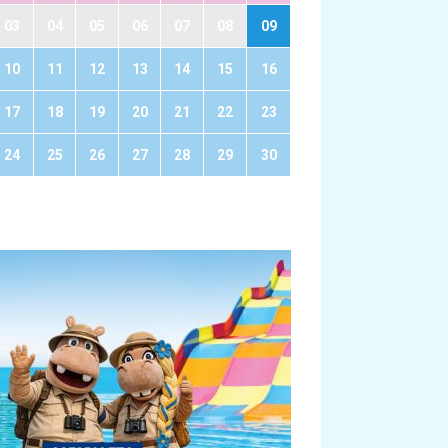
03
04
05
06
07
08
09
10
11
12
13
14
15
16
17
18
19
20
21
22
23
24
25
26
27
28
29
30