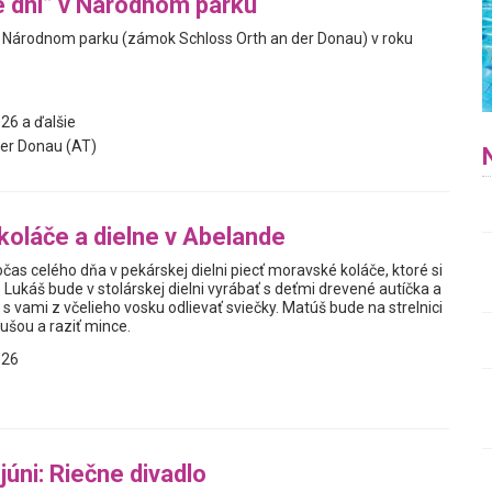
 dni” v Národnom parku
v Národnom parku (zámok Schloss Orth an der Donau) v roku
26 a ďalšie
er Donau (AT)
oláče a dielne v Abelande
as celého dňa v pekárskej dielni piecť moravské koláče, ktoré si
 Lukáš bude v stolárskej dielni vyrábať s deťmi drevené autíčka a
e s vami z včelieho vosku odlievať sviečky. Matúš bude na strelnici
kušou a raziť mince.
026
júni: Riečne divadlo