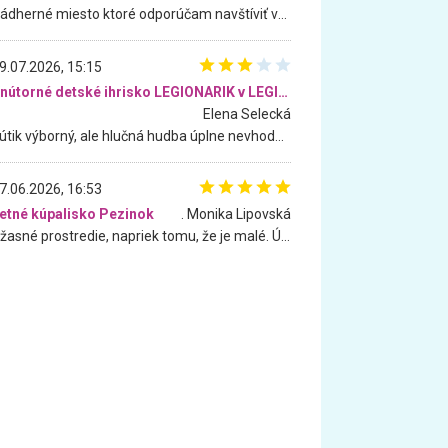
Nádherné miesto ktoré odporúčam navštíviť všetkými desiatimi, pre rodiny s deťmi, dôchodcom... Proste a jednoducho ozaj rozprávkový les.. určite ešte prídeme. Odniesli sme si na pamiatku krásne tričká,
9.07.2026, 15:15
Vnútorné detské ihrisko LEGIONARIK v LEGIA Fitness
Elena Selecká
Kútik výborný, ale hlučná hudba úplne nevhodná pre deti. Na moju žiadosť o aspoň sušenie nereagovali.
7.06.2026, 16:53
etné kúpalisko Pezinok
. Monika Lipovská
Úžasné prostredie, napriek tomu, že je malé. Úžasná atmosféra. Voda fantastická a nádherná. Ľudí je pomerne veľa, ale su mili a ohľaduplní. Je veľmi zaujímavé sledovať, ako dokážu spolu športovať cudzí ľudia a bez ohľadu na vek. Vládne tu pohoda. Vnuka neviem dostať z vody. Ďakujem za krásny deň . Urcite sa sem vrátim. Jediný problém je s parkovaním, ale aj ten sa mi podarilo vyriešiť. Monika Bratislava