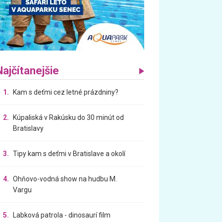
Najčítanejšie
1.
Kam s deťmi cez letné prázdniny?
2.
Kúpaliská v Rakúsku do 30 minút od
Bratislavy
3.
Tipy kam s deťmi v Bratislave a okolí
4.
Ohňovo-vodná show na hudbu M.
Vargu
5.
Labková patrola - dinosaurí film