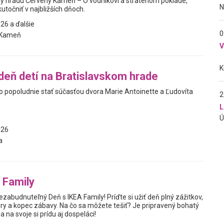
y hradu Červený Kameň – O vodníkovi a stratenom poklade,
utočniť v najbližších dňoch.
26 a ďalšie
0
 Kameň
deň detí na Bratislavskom hrade
no popoludnie stať súčasťou dvora Marie Antoinette a Ľudovíta
2
L
026
a
 Family
ezabudnuteľný Deň s IKEA Family! Príďte si užiť deň plný zážitkov,
ry a kopec zábavy. Na čo sa môžete tešiť? Je pripravený bohatý
 na svoje si prídu aj dospeláci!