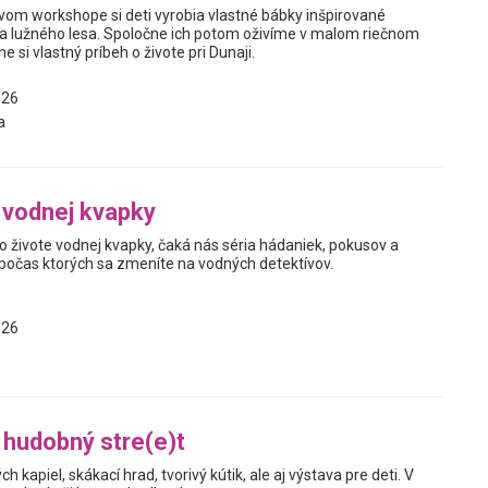
vom workshope si deti vyrobia vlastné bábky inšpirované
 a lužného lesa. Spoločne ich potom oživíme v malom riečnom
e si vlastný príbeh o živote pri Dunaji.
026
a
 vodnej kvapky
 živote vodnej kvapky, čaká nás séria hádaniek, pokusov a
 počas ktorých sa zmeníte na vodných detektívov.
026
 hudobný stre(e)t
 kapiel, skákací hrad, tvorivý kútik, ale aj výstava pre deti. V