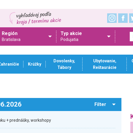
Región
Typ akcie
Bratislava
Podujatia
Dovolenky,
Ubytovanie,
Zahraničie
Krúžky
Tábory
Reštaurácie
.06.2026
Filter
ku + prednášky, workshopy