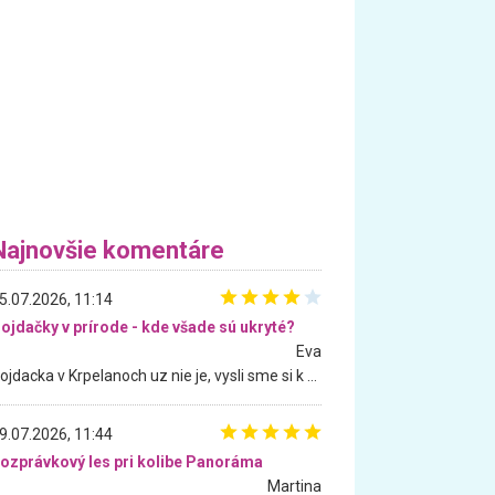
Najnovšie komentáre
5.07.2026, 11:14
ojdačky v prírode - kde všade sú ukryté?
Eva
Hojdacka v Krpelanoch uz nie je, vysli sme si k nej vcera, ale, zial, uz je znicena. Ak sem planujete cestu len kvoli hojdacke, mozete si ju usetrit. Krasny vyhlad je tu vsak aj bez hojdacky :-)
9.07.2026, 11:44
ozprávkový les pri kolibe Panoráma
Martina