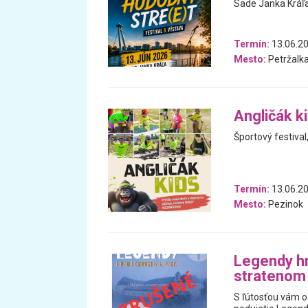
Sade Janka Kráľa
Termín:
13.06.2
Mesto:
Petržalk
Angličák k
Športový festival
Termín:
13.06.20
Mesto:
Pezinok
Legendy hr
stratenom
S ľútosťou vám o