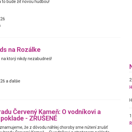
 to bude žiť novou hudbou!
026
a
ids na Rozálke
, na ktorý nikdy nezabudneš!
2
26 a ďalšie
H
adu Červený Kameň: O vodníkovi a
1
 poklade - ZRUŠENÉ
R
znamujeme, že z dôvodu náhlej choroby sme nútení zrušiť