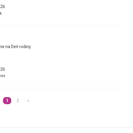
026
a
e na Deň rodiny.
026
vov
1
2
»