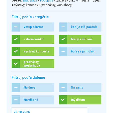
Ste tu:
Bratislava
»
Podujatia
» zábava vonku + hrady a múzeá
+ výstavy, koncerty + prednášky, workshopy
Filtruj podľa kategórie
vstup zdarma
keď je zlé počasie
zábava vonku
hrady a múzeá
výstavy, koncerty
burzy a jarmoky
prednášky,
workshopy
Filtruj podľa dátumu
Na dnes
Na zajtra
Na víkend
Iný dátum