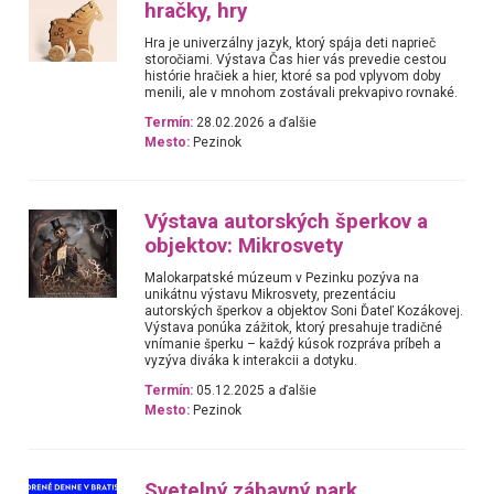
hračky, hry
Hra je univerzálny jazyk, ktorý spája deti naprieč
storočiami. Výstava Čas hier vás prevedie cestou
histórie hračiek a hier, ktoré sa pod vplyvom doby
menili, ale v mnohom zostávali prekvapivo rovnaké.
Termín:
28.02.2026 a ďalšie
Mesto:
Pezinok
Výstava autorských šperkov a
objektov: Mikrosvety
Malokarpatské múzeum v Pezinku pozýva na
unikátnu výstavu Mikrosvety, prezentáciu
autorských šperkov a objektov Soni Ďateľ Kozákovej.
Výstava ponúka zážitok, ktorý presahuje tradičné
vnímanie šperku – každý kúsok rozpráva príbeh a
vyzýva diváka k interakcii a dotyku.
Termín:
05.12.2025 a ďalšie
Mesto:
Pezinok
Svetelný zábavný park