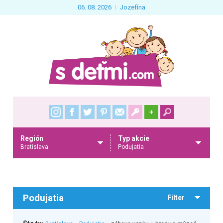
06. 08. 2026
Jozefína
+
Región
Typ akcie
Bratislava
Podujatia
Podujatia
Filter