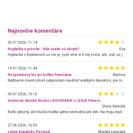
Najnovšie komentáre
25.07.2026, 11:14
Hojdačky v prírode - kde všade sú ukryté?
Eva
Hojdacka v Krpelanoch uz nie je, vysli sme si k nej vcera, ale, zial, uz je znicena. Ak sem planujete cestu len kvoli hojdacke, mozete si ju usetrit. Krasny vyhlad je tu vsak aj bez hojdacky :-)
19.07.2026, 11:44
Rozprávkový les pri kolibe Panoráma
Martina
Nádherné miesto ktoré odporúčam navštíviť všetkými desiatimi, pre rodiny s deťmi, dôchodcom... Proste a jednoducho ozaj rozprávkový les.. určite ešte prídeme. Odniesli sme si na pamiatku krásne tričká,
09.07.2026, 15:15
Vnútorné detské ihrisko LEGIONARIK v LEGIA Fitness
Elena Selecká
Kútik výborný, ale hlučná hudba úplne nevhodná pre deti. Na moju žiadosť o aspoň sušenie nereagovali.
27.06.2026, 16:53
Letné kúpalisko Pezinok
. Monika Lipovská