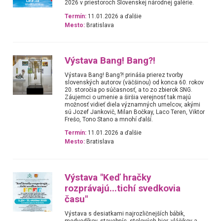
2026 v priestoroch Slovenskej národnej galérie.
Termín:
11.01.2026 a ďalšie
Mesto:
Bratislava
Výstava Bang! Bang?!
Výstava Bang! Bang?! prináša prierez tvorby
slovenských autorov (väčšinou) od konca 60. rokov
20. storočia po súčasnosť, a to zo zbierok SNG.
Záujemci o umenie a širšia verejnosť tak majú
možnosť vidieť diela významných umelcov, akými
sú Jozef Jankovič, Milan Bočkay, Laco Teren, Viktor
Frešo, Tono Stano a mnohí ďalší.
Termín:
11.01.2026 a ďalšie
Mesto:
Bratislava
Výstava "Keď hračky
rozprávajú...tichí svedkovia
času"
Výstava s desiatkami najrozličnejších bábik,
medvedíkov, stavebníc, stolových hier, vláčikov a