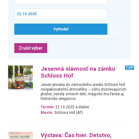
Zrušiť výber
Jesenná slávnosť na zámku
TOP
Schloss Hof
Jeseň prináša do zámockého areálu Schloss Hof
neopakovateľnú atmosféru – vôňu dozrievajúcich
plodov, veselý smiech detí, magickú hru farieb aj
historickú eleganciu.
Termín:
22.10.2025 a ďalšie
Mesto:
Schloss Hof (AT)
Výstava: Čas hier. Detstvo,