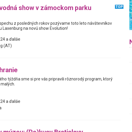
 vodná show v zámockom parku
TOP
pechu z posledných rokov pozývame toto leto návštevníkov
 Laxenburg na novú show Evolution!
24 a ďalšie
g (AT)
 hranie
ho týždňa sme si pre vás pripravili rôznorodý program, ktorý
 malých.
24 a ďalšie
a