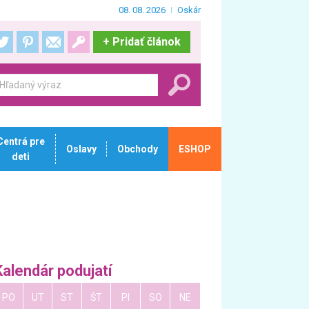
08. 08. 2026
Oskár
+
Pridať článok
Centrá pre
Oslavy
Obchody
ESHOP
deti
Kalendár podujatí
PO
UT
ST
ŠT
PI
SO
NE