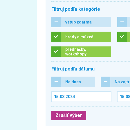
Filtruj podľa kategórie
vstup zdarma
hrady a múzeá
prednášky,
workshopy
Filtruj podľa dátumu
Na dnes
Na zajt
Zrušiť výber