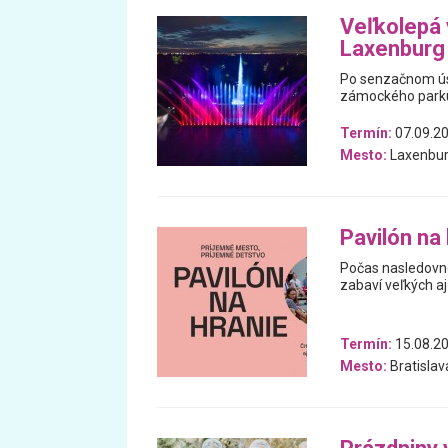
Veľkolepá
Laxenburg
Po senzačnom ús
zámockého parku
Termín:
07.09.20
Mesto:
Laxenbur
Pavilón na
Počas nasledovné
zabaví veľkých aj
Termín:
15.08.20
Mesto:
Bratislav