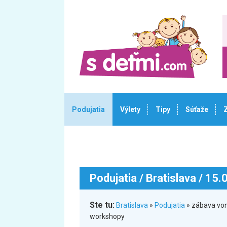
Podujatia
Výlety
Tipy
Súťaže
Podujatia
/ Bratislava / 15
Ste tu:
Bratislava
»
Podujatia
» zábava von
workshopy