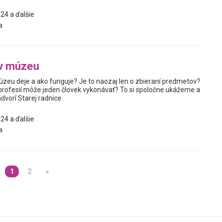
24 a ďalšie
a
 v múzeu
úzeu deje a ako funguje? Je to naozaj len o zbieraní predmetov?
profesií môže jeden človek vykonávať? To si spoločne ukážeme a
vorí Starej radnice.
24 a ďalšie
a
1
2
»