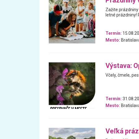
Prázdniny 
Zažite prázdniny
letné prázdniny! P
Termín:
15.08.2
Mesto:
Bratislav
Výstava: 
Včely, čmele, pest
Termín:
31.08.20
Mesto:
Bratislav
Veľká prá