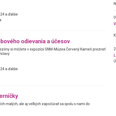
24 a ďalšie
0
a
bového odievania a účesov
2
sezóny si môžete v expozícii SNM-Múzea Červený Kameň prezrieť
ýstavy.
L
24 a ďalšie
erníčky
h malých, ale aj veľkých započúvať sa spolu s nami do