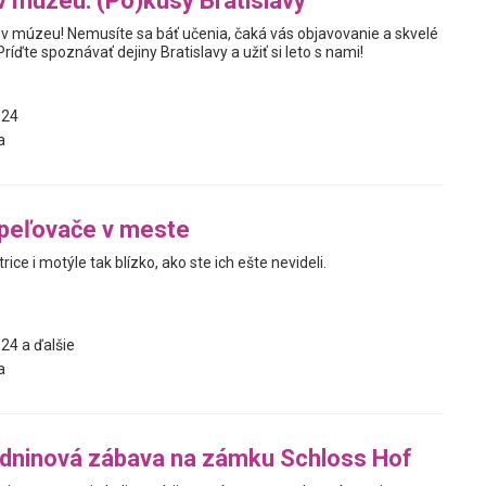
v múzeu: (Po)kusy Bratislavy
 v múzeu! Nemusíte sa báť učenia, čaká vás objavovanie a skvelé
ríďte spoznávať dejiny Bratislavy a užiť si leto s nami!
024
a
Opeľovače v meste
rice i motýle tak blízko, ako ste ich ešte nevideli.
24 a ďalšie
a
zdninová zábava na zámku Schloss Hof