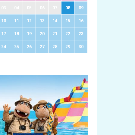
03
04
05
06
07
08
09
10
11
12
13
14
15
16
17
18
19
20
21
22
23
24
25
26
27
28
29
30