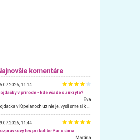
Najnovšie komentáre
5.07.2026, 11:14
ojdačky v prírode - kde všade sú ukryté?
Eva
Hojdacka v Krpelanoch uz nie je, vysli sme si k nej vcera, ale, zial, uz je znicena. Ak sem planujete cestu len kvoli hojdacke, mozete si ju usetrit. Krasny vyhlad je tu vsak aj bez hojdacky :-)
9.07.2026, 11:44
ozprávkový les pri kolibe Panoráma
Martina