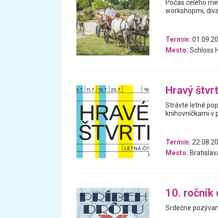
Počas celého mes
workshopmi, diva
Termín:
01.09.20
Mesto:
Schloss H
Hravý štvr
Strávte letné po
knihovníčkami v 
Termín:
22.08.20
Mesto:
Bratislav
10. ročník 
Srdečne pozývame