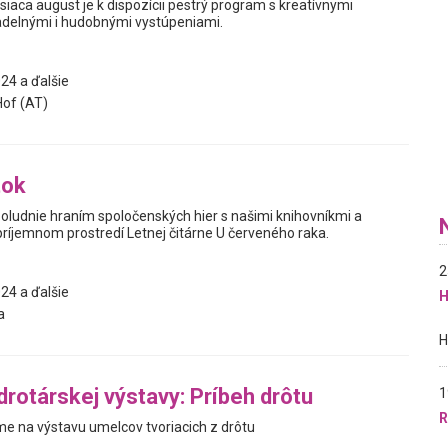
iaca august je k dispozícii pestrý program s kreatívnymi
delnými i hudobnými vystúpeniami.
24 a ďalšie
of (AT)
tok
poludnie hraním spoločenských hier s našimi knihovníkmi a
príjemnom prostredí Letnej čitárne U červeného raka.
2
24 a ďalšie
H
a
drotárskej výstavy: Príbeh drôtu
1
R
 na výstavu umelcov tvoriacich z drôtu