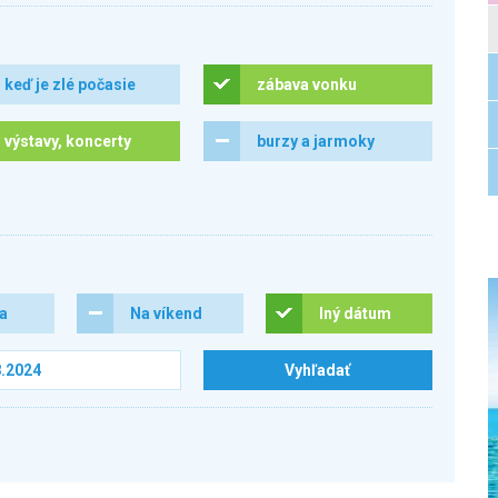
keď je zlé počasie
zábava vonku
výstavy, koncerty
burzy a jarmoky
ra
Na víkend
Iný dátum