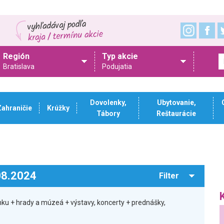
Región
Typ akcie
Bratislava
Podujatia
Dovolenky,
Ubytovanie,
Zahraničie
Krúžky
Tábory
Reštaurácie
.08.2024
Filter
ku + hrady a múzeá + výstavy, koncerty + prednášky,