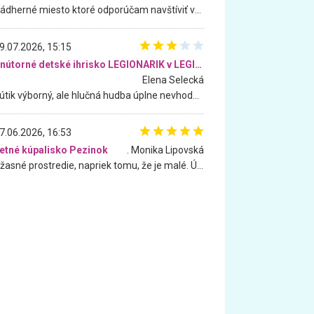
Nádherné miesto ktoré odporúčam navštíviť všetkými desiatimi, pre rodiny s deťmi, dôchodcom... Proste a jednoducho ozaj rozprávkový les.. určite ešte prídeme. Odniesli sme si na pamiatku krásne tričká,
9.07.2026, 15:15
Vnútorné detské ihrisko LEGIONARIK v LEGIA Fitness
Elena Selecká
Kútik výborný, ale hlučná hudba úplne nevhodná pre deti. Na moju žiadosť o aspoň sušenie nereagovali.
7.06.2026, 16:53
etné kúpalisko Pezinok
. Monika Lipovská
Úžasné prostredie, napriek tomu, že je malé. Úžasná atmosféra. Voda fantastická a nádherná. Ľudí je pomerne veľa, ale su mili a ohľaduplní. Je veľmi zaujímavé sledovať, ako dokážu spolu športovať cudzí ľudia a bez ohľadu na vek. Vládne tu pohoda. Vnuka neviem dostať z vody. Ďakujem za krásny deň . Urcite sa sem vrátim. Jediný problém je s parkovaním, ale aj ten sa mi podarilo vyriešiť. Monika Bratislava