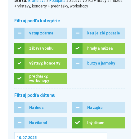
Ste tu:
Bratislava
»
Podujatia
» zábava vonku + hrady a múzeá
+ výstavy, koncerty + prednášky, workshopy
Filtruj podľa kategórie
vstup zdarma
keď je zlé počasie
zábava vonku
hrady a múzeá
výstavy, koncerty
burzy a jarmoky
prednášky,
workshopy
Filtruj podľa dátumu
Na dnes
Na zajtra
Na víkend
Iný dátum