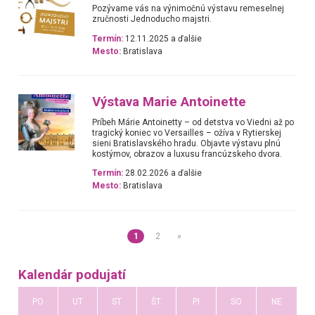
Pozývame vás na výnimočnú výstavu remeselnej
zručnosti Jednoducho majstri.
Termín:
12.11.2025 a ďalšie
Mesto:
Bratislava
Výstava Marie Antoinette
Príbeh Márie Antoinetty – od detstva vo Viedni až po
tragický koniec vo Versailles – ožíva v Rytierskej
sieni Bratislavského hradu. Objavte výstavu plnú
kostýmov, obrazov a luxusu francúzskeho dvora.
Termín:
28.02.2026 a ďalšie
Mesto:
Bratislava
1
2
»
Kalendár podujatí
PO
UT
ST
ŠT
PI
SO
NE