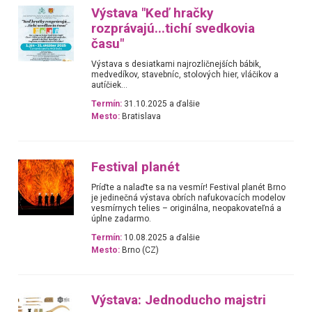
Výstava "Keď hračky
rozprávajú...tichí svedkovia
času"
Výstava s desiatkami najrozličnejších bábik,
medvedíkov, stavebníc, stolových hier, vláčikov a
autíčiek...
Termín:
31.10.2025 a ďalšie
Mesto:
Bratislava
Festival planét
Príďte a nalaďte sa na vesmír! Festival planét Brno
je jedinečná výstava obrích nafukovacích modelov
vesmírnych telies – originálna, neopakovateľná a
úplne zadarmo.
Termín:
10.08.2025 a ďalšie
Mesto:
Brno (CZ)
Výstava: Jednoducho majstri