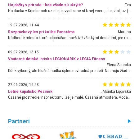
Hojdačky v prírode - kde všade sú ukryté?
Eva
Hojdacka v Krpelanoch uz nie je, vysli sme si k nej vcera, ale, zial, uz je znicena. Ak sem planujete cestu len kvoli hojdacke, mozete si ju usetrit. Krasny vyhlad je tu vsak aj bez hojdacky :-)
19.07.2026, 11:44
Rozprávkový les pri kolibe Panoráma
Martina
Nádherné miesto ktoré odporúčam navštíviť všetkými desiatimi, pre rodiny s deťmi, dôchodcom... Proste a jednoducho ozaj rozprávkový les.. určite ešte prídeme. Odniesli sme si na pamiatku krásne tričká,
09.07.2026, 15:15
Vnútorné detské ihrisko LEGIONARIK v LEGIA Fitness
Elena Selecká
Kútik výborný, ale hlučná hudba úplne nevhodná pre deti. Na moju žiadosť o aspoň sušenie nereagovali.
27.06.2026, 16:53
Letné kúpalisko Pezinok
. Monika Lipovská
Úžasné prostredie, napriek tomu, že je malé. Úžasná atmosféra. Voda fantastická a nádherná. Ľudí je pomerne veľa, ale su mili a ohľaduplní. Je veľmi zaujímavé sledovať, ako dokážu spolu športovať cudzí ľudia a bez ohľadu na vek. Vládne tu pohoda. Vnuka neviem dostať z vody. Ďakujem za krásny deň . Urcite sa sem vrátim. Jediný problém je s parkovaním, ale aj ten sa mi podarilo vyriešiť. Monika Bratislava
Partneri