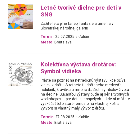
Letné tvorivé dielne pre deti v
SNG
Zažite leto plné farieb, fantázie a umenia v
Slovenskej národnej galérii!
Termín:
25.07.2025 a ďalšie
Mesto:
Braitslava
Kolektívna výstava drotárov:
Symbol vidieka
Príďte sa pozrieť na netradičnú výstavu, kde ožíva
vidiek z drôtu. Stretnete tu drôteného medveďa,
holubník, kravičku a mnoho ďalších symbolov života
na dedine. Súčasťou výstavy bude aj séria tvorivých
workshopov — pre deti aj dospelých — kde si môžete
vyskúšať toto staré remeslo na vlastnej koži a
vytvoriť si vlastný malý výtvor z drôtu.
Termín:
27.08.2025 a ďalšie
Mesto:
Bratislava