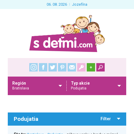
06. 08. 2026
Jozefína
+
Región
Typ akcie
Bratislava
Podujatia
Podujatia
Filter