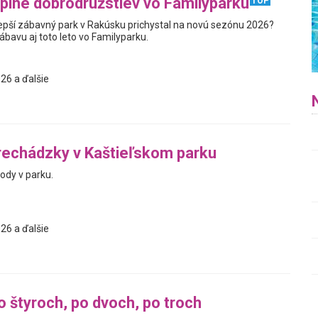
plné dobrodružstiev vo Familyparku
TOP
jlepší zábavný park v Rakúsku prichystal na novú sezónu 2026?
zábavu aj toto leto vo Familyparku.
26 a ďalšie
rechádzky v Kaštieľskom parku
ody v parku.
26 a ďalšie
o štyroch, po dvoch, po troch