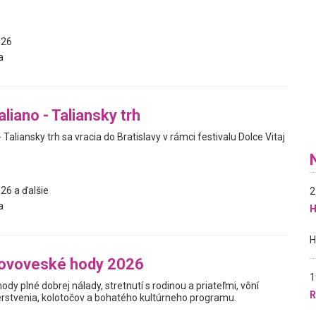
026
a
liano - Taliansky trh
 Taliansky trh sa vracia do Bratislavy v rámci festivalu Dolce Vitaj
26 a ďalšie
2
a
H
novoveské hody 2026
1
hody plné dobrej nálady, stretnutí s rodinou a priateľmi, vôní
R
stvenia, kolotočov a bohatého kultúrneho programu.