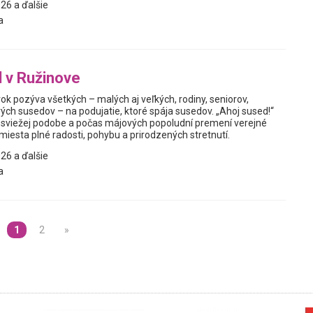
26 a ďalšie
a
 v Ružinove
rok pozýva všetkých – malých aj veľkých, rodiny, seniorov,
ých susedov – na podujatie, ktoré spája susedov. „Ahoj sused!“
j, sviežej podobe a počas májových popoludní premení verejné
 miesta plné radosti, pohybu a prirodzených stretnutí.
26 a ďalšie
a
1
2
»