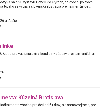
pozýva na prvú výstavu z cyklu Po štyroch, po dvoch, po troch,
a to, ako sa vyvíjala slovenská ilustrácia pre najmenšie deti.
26 a ďalšie
a
línke
& Bistro pre vás pripravili víkend plný zábavy pre najmenších aj
026
a
 mesta: Kúzelná Bratislava
liadka mesta vhodná pre deti od 6 rokov, ale samozrejme aj pre