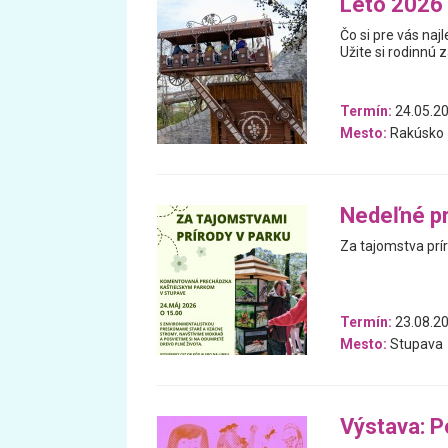
Leto 2026 
Čo si pre vás na
Užite si rodinnú 
Termín:
24.05.20
Mesto:
Rakúsko
Nedeľné p
Za tajomstva prír
Termín:
23.08.20
Mesto:
Stupava
Výstava: P