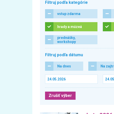
Filtruj podľa kategórie
vstup zdarma
hrady a múzeá
prednášky,
workshopy
Filtruj podľa dátumu
Na dnes
Na zajt
Zrušiť výber