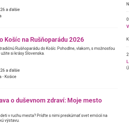
26 a ďalšie
a
0
o Košíc na Rušňoparádu 2026
tradičnú Rušňoparádu do Košíc. Pohodlne, vlakom, s možnosťou
 užite si krásy Slovenska.
2
L
26 a ďalšie
a - Košice
ava o duševnom zdraví: Moje mesto
 deti v ruchu mesta? Príďte s nimi preskúmať svet emócií na
kú výstavu.