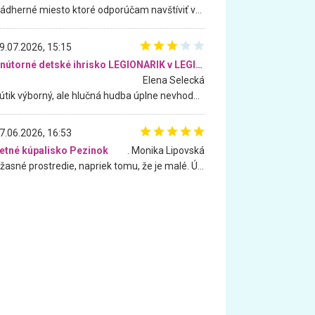
Nádherné miesto ktoré odporúčam navštíviť všetkými desiatimi, pre rodiny s deťmi, dôchodcom... Proste a jednoducho ozaj rozprávkový les.. určite ešte prídeme. Odniesli sme si na pamiatku krásne tričká,
9.07.2026, 15:15
Vnútorné detské ihrisko LEGIONARIK v LEGIA Fitness
Elena Selecká
Kútik výborný, ale hlučná hudba úplne nevhodná pre deti. Na moju žiadosť o aspoň sušenie nereagovali.
7.06.2026, 16:53
etné kúpalisko Pezinok
. Monika Lipovská
Úžasné prostredie, napriek tomu, že je malé. Úžasná atmosféra. Voda fantastická a nádherná. Ľudí je pomerne veľa, ale su mili a ohľaduplní. Je veľmi zaujímavé sledovať, ako dokážu spolu športovať cudzí ľudia a bez ohľadu na vek. Vládne tu pohoda. Vnuka neviem dostať z vody. Ďakujem za krásny deň . Urcite sa sem vrátim. Jediný problém je s parkovaním, ale aj ten sa mi podarilo vyriešiť. Monika Bratislava