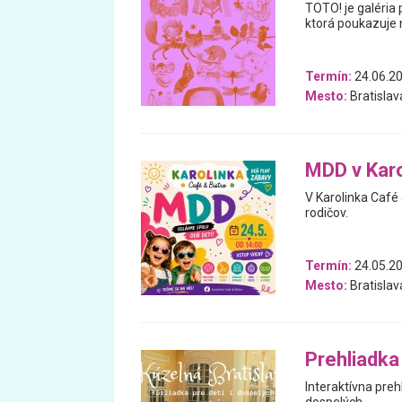
TOTO! je galéria 
ktorá poukazuje n
Termín:
24.06.20
Mesto:
Bratislav
MDD v Karo
V Karolinka Café 
rodičov.
Termín:
24.05.2
Mesto:
Bratislav
Prehliadka
Interaktívna preh