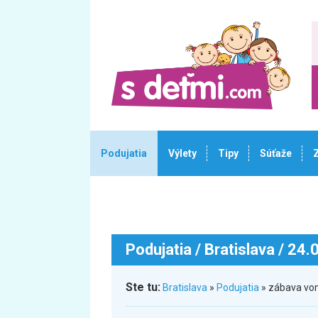
Podujatia
Výlety
Tipy
Súťaže
Podujatia
/ Bratislava / 24
Ste tu:
Bratislava
»
Podujatia
» zábava von