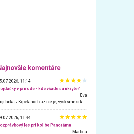
Najnovšie komentáre
5.07.2026, 11:14
ojdačky v prírode - kde všade sú ukryté?
Eva
Hojdacka v Krpelanoch uz nie je, vysli sme si k nej vcera, ale, zial, uz je znicena. Ak sem planujete cestu len kvoli hojdacke, mozete si ju usetrit. Krasny vyhlad je tu vsak aj bez hojdacky :-)
9.07.2026, 11:44
ozprávkový les pri kolibe Panoráma
Martina