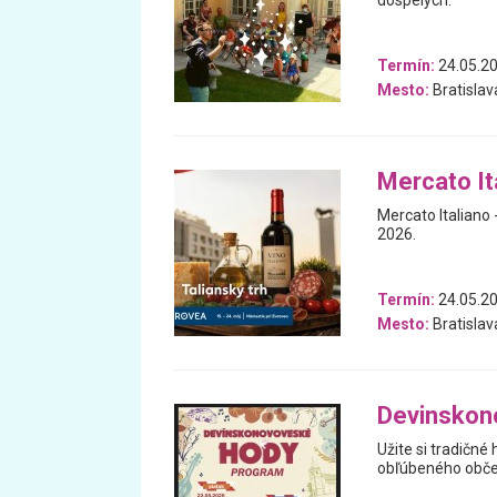
dospelých.
Termín:
24.05.2
Mesto:
Bratislav
Mercato Ita
Mercato Italiano -
2026.
Termín:
24.05.20
Mesto:
Bratislav
Devin­sko
Užite si tradičné 
obľúbeného občer