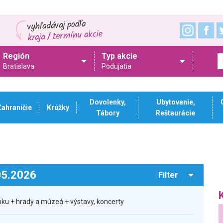
Región
Typ akcie
Bratislava
Podujatia
Dovolenky,
Ubytovanie,
Zahraničie
Krúžky
Tábory
Reštaurácie
.05.2026
Filter
ku + hrady a múzeá + výstavy, koncerty