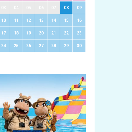
03
04
05
06
07
08
09
10
11
12
13
14
15
16
17
18
19
20
21
22
23
24
25
26
27
28
29
30