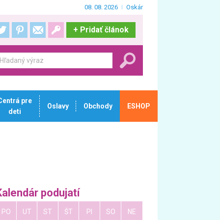
08. 08. 2026
Oskár
+
Pridať článok
Centrá pre
Oslavy
Obchody
ESHOP
deti
Kalendár podujatí
PO
UT
ST
ŠT
PI
SO
NE