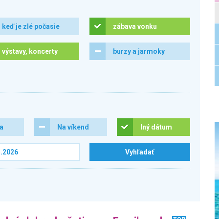
keď je zlé počasie
zábava vonku
výstavy, koncerty
burzy a jarmoky
ra
Na víkend
Iný dátum