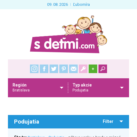
09. 08. 2026
Ľubomíra
+
Región
Typ akcie
Bratislava
Podujatia
Podujatia
Filter