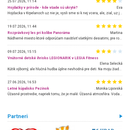
25.07.2026, 11:14
Hojdačky v prírode - kde všade sú ukryté?
Eva
Hojdacka v Krpelanoch uz nie je, vysli sme si k nej vcera, ale, zial, uz je znicena. Ak sem planujete cestu len kvoli hojdacke, mozete si ju usetrit. Krasny vyhlad je tu vsak aj bez hojdacky :-)
19.07.2026, 11:44
Rozprávkový les pri kolibe Panoráma
Martina
Nádherné miesto ktoré odporúčam navštíviť všetkými desiatimi, pre rodiny s deťmi, dôchodcom... Proste a jednoducho ozaj rozprávkový les.. určite ešte prídeme. Odniesli sme si na pamiatku krásne tričká,
09.07.2026, 15:15
Vnútorné detské ihrisko LEGIONARIK v LEGIA Fitness
Elena Selecká
Kútik výborný, ale hlučná hudba úplne nevhodná pre deti. Na moju žiadosť o aspoň sušenie nereagovali.
27.06.2026, 16:53
Letné kúpalisko Pezinok
. Monika Lipovská
Úžasné prostredie, napriek tomu, že je malé. Úžasná atmosféra. Voda fantastická a nádherná. Ľudí je pomerne veľa, ale su mili a ohľaduplní. Je veľmi zaujímavé sledovať, ako dokážu spolu športovať cudzí ľudia a bez ohľadu na vek. Vládne tu pohoda. Vnuka neviem dostať z vody. Ďakujem za krásny deň . Urcite sa sem vrátim. Jediný problém je s parkovaním, ale aj ten sa mi podarilo vyriešiť. Monika Bratislava
Partneri