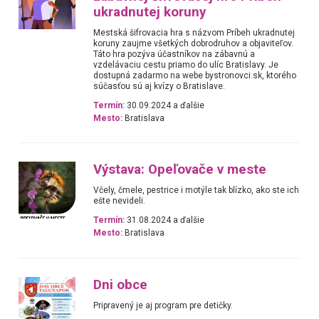
ukradnutej koruny
Mestská šifrovacia hra s názvom Príbeh ukradnutej
koruny zaujme všetkých dobrodruhov a objaviteľov.
Táto hra pozýva účastníkov na zábavnú a
vzdelávaciu cestu priamo do ulíc Bratislavy. Je
dostupná zadarmo na webe bystronovci.sk, ktorého
súčasťou sú aj kvízy o Bratislave.
Termín:
30.09.2024 a ďalšie
Mesto:
Bratislava
Výstava: Opeľovače v meste
Včely, čmele, pestrice i motýle tak blízko, ako ste ich
ešte nevideli.
Termín:
31.08.2024 a ďalšie
Mesto:
Bratislava
Dni obce
Pripravený je aj program pre detičky.