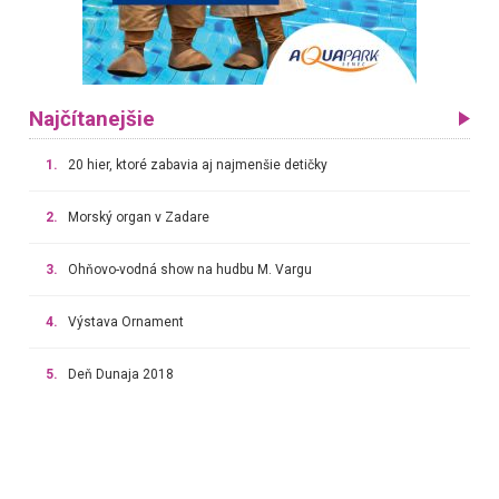
Najčítanejšie
1.
20 hier, ktoré zabavia aj najmenšie detičky
2.
Morský organ v Zadare
3.
Ohňovo-vodná show na hudbu M. Vargu
4.
Výstava Ornament
5.
Deň Dunaja 2018