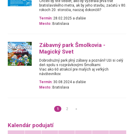
Chceli by ste vedieť, ako by vyzerala prvá trať
bratislavského metra, ak by jeho stavbu, začatú v 80.
rokoch 20. storočia, naozaj dokončili?
Termín:
28.02.2025 a ďalšie
Mesto:
Bratislava
Zábavný park Šmolkovia -
Magický Svet
Dobrodružný park plný zábavy a poznání! Uži si celý
deň spolu s rozprávkovými Šmolkami.
Viac ako 60 atrakcií pre malých aj veľkých
návštevníkov.
Termín:
30.08.2024 a ďalšie
Mesto:
Bratislava
1
2
»
Kalendár podujatí