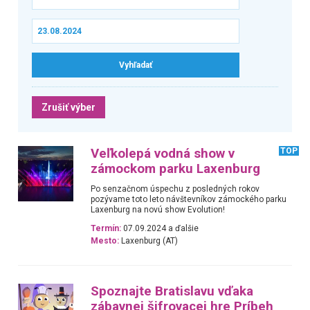
Zrušiť výber
Veľkolepá vodná show v
TOP
zámockom parku Laxenburg
Po senzačnom úspechu z posledných rokov
pozývame toto leto návštevníkov zámockého parku
Laxenburg na novú show Evolution!
Termín:
07.09.2024 a ďalšie
Mesto:
Laxenburg (AT)
Spoznajte Bratislavu vďaka
zábavnej šifrovacej hre Príbeh