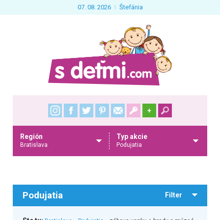
07. 08. 2026
Štefánia
+
Región
Typ akcie
Bratislava
Podujatia
Podujatia
Filter