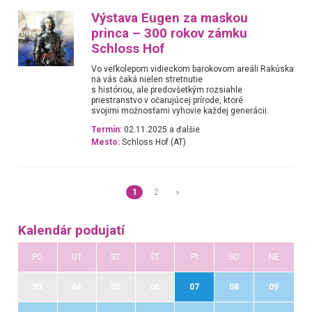
Výstava Eugen za maskou
princa – 300 rokov zámku
Schloss Hof
Vo veľkolepom vidieckom barokovom areáli Rakúska
na vás čaká nielen stretnutie
s históriou, ale predovšetkým rozsiahle
priestranstvo v očarujúcej prírode, ktoré
svojimi možnosťami vyhovie každej generácii.
Termín:
02.11.2025 a ďalšie
Mesto:
Schloss Hof (AT)
1
2
»
Kalendár podujatí
PO
UT
ST
ŠT
PI
SO
NE
03
04
05
06
07
08
09