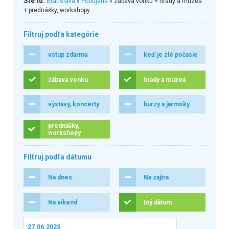
Ste tu:
Bratislava
»
Podujatia
» zábava vonku + hrady a múzeá
+ prednášky, workshopy
Filtruj podľa kategórie
vstup zdarma
keď je zlé počasie
zábava vonku
hrady a múzeá
výstavy, koncerty
burzy a jarmoky
prednášky,
workshopy
Filtruj podľa dátumu
Na dnes
Na zajtra
Na víkend
Iný dátum