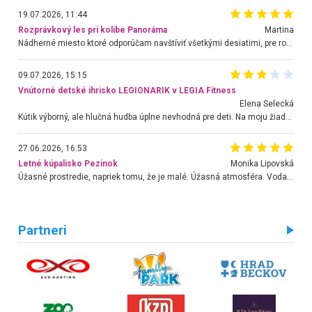
19.07.2026, 11:44
Rozprávkový les pri kolibe Panoráma
Martina
Nádherné miesto ktoré odporúčam navštíviť všetkými desiatimi, pre rodiny s deťmi, dôchodcom... Proste a jednoducho ozaj rozprávkový les.. určite ešte prídeme. Odniesli sme si na pamiatku krásne tričká,
09.07.2026, 15:15
Vnútorné detské ihrisko LEGIONARIK v LEGIA Fitness
Elena Selecká
Kútik výborný, ale hlučná hudba úplne nevhodná pre deti. Na moju žiadosť o aspoň sušenie nereagovali.
27.06.2026, 16:53
Letné kúpalisko Pezinok
. Monika Lipovská
Úžasné prostredie, napriek tomu, že je malé. Úžasná atmosféra. Voda fantastická a nádherná. Ľudí je pomerne veľa, ale su mili a ohľaduplní. Je veľmi zaujímavé sledovať, ako dokážu spolu športovať cudzí ľudia a bez ohľadu na vek. Vládne tu pohoda. Vnuka neviem dostať z vody. Ďakujem za krásny deň . Urcite sa sem vrátim. Jediný problém je s parkovaním, ale aj ten sa mi podarilo vyriešiť. Monika Bratislava
Partneri