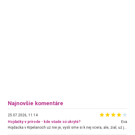
Najnovšie komentáre
25.07.2026, 11:14
Hojdačky v prírode - kde všade sú ukryté?
Eva
Hojdacka v Krpelanoch uz nie je, vysli sme si k nej vcera, ale, zial, uz je znicena. Ak sem planujete cestu len kvoli hojdacke, mozete si ju usetrit. Krasny vyhlad je tu vsak aj bez hojdacky :-)