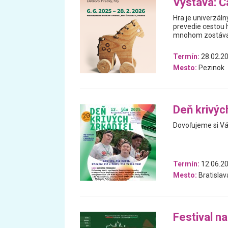
Výstava: Ča
Hra je univerzáln
prevedie cestou h
mnohom zostával
Termín:
28.02.20
Mesto:
Pezinok
Deň krivýc
Dovoľujeme si Vás
Termín:
12.06.2
Mesto:
Bratislav
Festival n