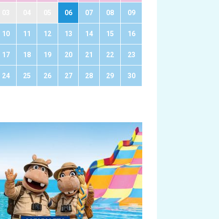
03
04
05
06
07
08
09
10
11
12
13
14
15
16
17
18
19
20
21
22
23
24
25
26
27
28
29
30