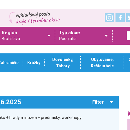
Región
Typ akcie
Bratislava
Podujatia
Dovolenky,
Ubytovanie,
Zahraničie
Krúžky
Tábory
Reštaurácie
.06.2025
Filter
ku + hrady a múzeá + prednášky, workshopy