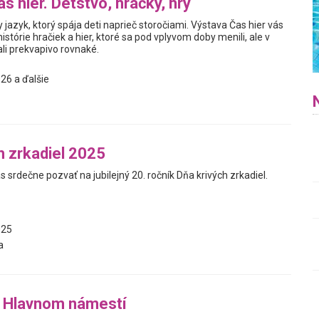
s hier. Detstvo, hračky, hry
y jazyk, ktorý spája deti naprieč storočiami. Výstava Čas hier vás
istórie hračiek a hier, ktoré sa pod vplyvom doby menili, ale v
i prekvapivo rovnaké.
26 a ďalšie
h zrkadiel 2025
 srdečne pozvať na jubilejný 20. ročník Dňa krivých zrkadiel.
025
a
a Hlavnom námestí