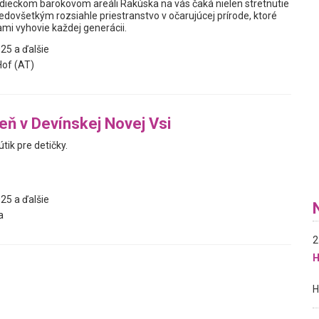
dieckom barokovom areáli Rakúska na vás čaká nielen stretnutie
predovšetkým rozsiahle priestranstvo v očarujúcej prírode, ktoré
mi vyhovie každej generácii.
25 a ďalšie
of (AT)
reň v Devínskej Novej Vsi
útik pre detičky.
25 a ďalšie
a
2
H