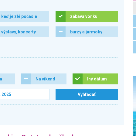
keď je zlé počasie
zábava vonku
výstavy, koncerty
burzy a jarmoky
ra
Na víkend
Iný dátum