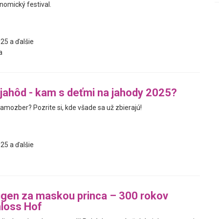
nomický festival.
25 a ďalšie
a
ahôd - kam s deťmi na jahody 2025?
amozber? Pozrite si, kde všade sa už zbierajú!
25 a ďalšie
gen za maskou princa – 300 rokov
loss Hof