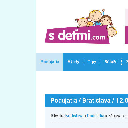
Podujatia
Výlety
Tipy
Súťaže
Podujatia
/ Bratislava / 12
Ste tu:
Bratislava
»
Podujatia
» zábava von