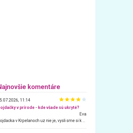
Najnovšie komentáre
5.07.2026, 11:14
ojdačky v prírode - kde všade sú ukryté?
Eva
Hojdacka v Krpelanoch uz nie je, vysli sme si k nej vcera, ale, zial, uz je znicena. Ak sem planujete cestu len kvoli hojdacke, mozete si ju usetrit. Krasny vyhlad je tu vsak aj bez hojdacky :-)