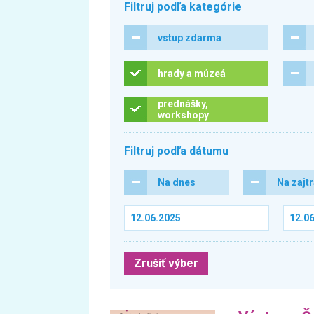
Filtruj podľa kategórie
vstup zdarma
hrady a múzeá
prednášky,
workshopy
Filtruj podľa dátumu
Na dnes
Na zajt
Zrušiť výber