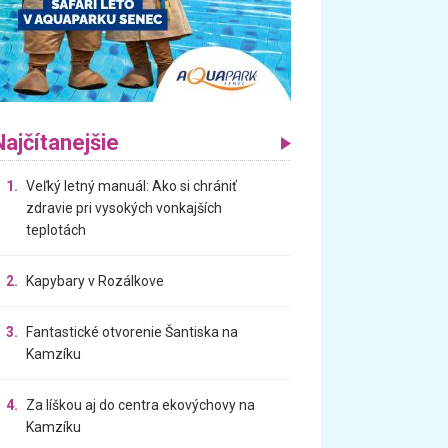
Najčítanejšie
1.
Veľký letný manuál: Ako si chrániť
zdravie pri vysokých vonkajších
teplotách
2.
Kapybary v Rozálkove
3.
Fantastické otvorenie Šantiska na
Kamzíku
4.
Za líškou aj do centra ekovýchovy na
Kamzíku