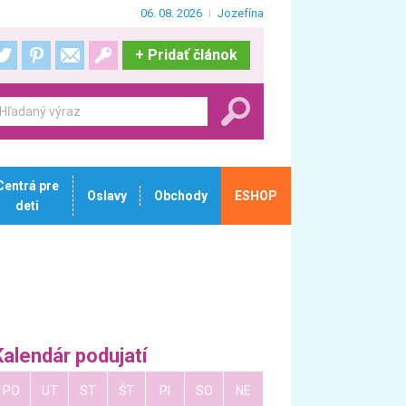
06. 08. 2026
Jozefína
+
Pridať článok
Centrá pre
Oslavy
Obchody
ESHOP
deti
Kalendár podujatí
PO
UT
ST
ŠT
PI
SO
NE