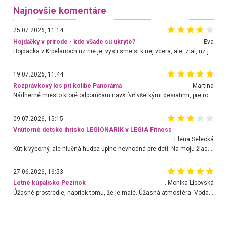
Najnovšie komentáre
25.07.2026, 11:14
Hojdačky v prírode - kde všade sú ukryté?
Eva
Hojdacka v Krpelanoch uz nie je, vysli sme si k nej vcera, ale, zial, uz je znicena. Ak sem planujete cestu len kvoli hojdacke, mozete si ju usetrit. Krasny vyhlad je tu vsak aj bez hojdacky :-)
19.07.2026, 11:44
Rozprávkový les pri kolibe Panoráma
Martina
Nádherné miesto ktoré odporúčam navštíviť všetkými desiatimi, pre rodiny s deťmi, dôchodcom... Proste a jednoducho ozaj rozprávkový les.. určite ešte prídeme. Odniesli sme si na pamiatku krásne tričká,
09.07.2026, 15:15
Vnútorné detské ihrisko LEGIONARIK v LEGIA Fitness
Elena Selecká
Kútik výborný, ale hlučná hudba úplne nevhodná pre deti. Na moju žiadosť o aspoň sušenie nereagovali.
27.06.2026, 16:53
Letné kúpalisko Pezinok
. Monika Lipovská
Úžasné prostredie, napriek tomu, že je malé. Úžasná atmosféra. Voda fantastická a nádherná. Ľudí je pomerne veľa, ale su mili a ohľaduplní. Je veľmi zaujímavé sledovať, ako dokážu spolu športovať cudzí ľudia a bez ohľadu na vek. Vládne tu pohoda. Vnuka neviem dostať z vody. Ďakujem za krásny deň . Urcite sa sem vrátim. Jediný problém je s parkovaním, ale aj ten sa mi podarilo vyriešiť. Monika Bratislava