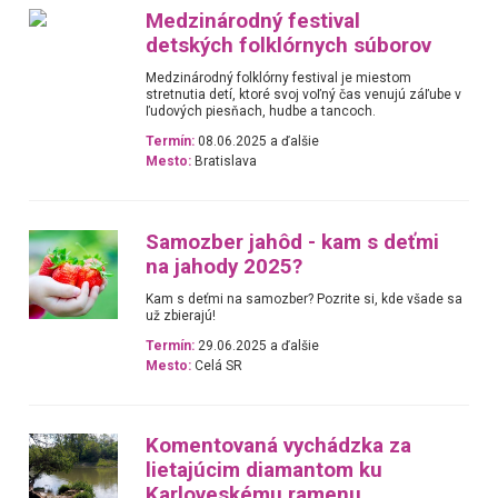
Medzinárodný festival
detských folklórnych súborov
Medzinárodný folklórny festival je miestom
stretnutia detí, ktoré svoj voľný čas venujú záľube v
ľudových piesňach, hudbe a tancoch.
Termín:
08.06.2025 a ďalšie
Mesto:
Bratislava
Samozber jahôd - kam s deťmi
na jahody 2025?
Kam s deťmi na samozber? Pozrite si, kde všade sa
už zbierajú!
Termín:
29.06.2025 a ďalšie
Mesto:
Celá SR
Komentovaná vychádzka za
lietajúcim diamantom ku
Karloveskému ramenu