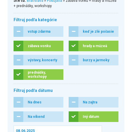
Ste tu:
Bratislava
»
Podujatia
» zábava vonku + hrady a múzeá
+ prednášky, workshopy
Filtruj podľa kategórie
vstup zdarma
keď je zlé počasie
zábava vonku
hrady a múzeá
výstavy, koncerty
burzy a jarmoky
prednášky,
workshopy
Filtruj podľa dátumu
Na dnes
Na zajtra
Na víkend
Iný dátum