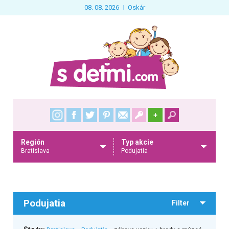
08. 08. 2026
Oskár
+
Región
Typ akcie
Bratislava
Podujatia
Podujatia
Filter