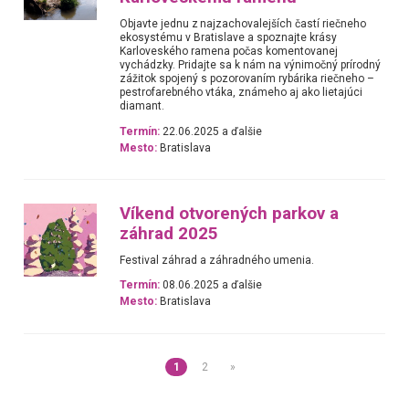
Objavte jednu z najzachovalejších častí riečneho
ekosystému v Bratislave a spoznajte krásy
Karloveského ramena počas komentovanej
vychádzky. Pridajte sa k nám na výnimočný prírodný
zážitok spojený s pozorovaním rybárika riečneho –
pestrofarebného vtáka, známeho aj ako lietajúci
diamant.
Termín:
22.06.2025 a ďalšie
Mesto:
Bratislava
Víkend otvorených parkov a
záhrad 2025
Festival záhrad a záhradného umenia.
Termín:
08.06.2025 a ďalšie
Mesto:
Bratislava
1
2
»