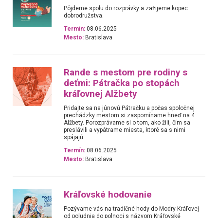
Pôjdeme spolu do rozprávky a zažijeme kopec
dobrodružstva.
Termín:
08.06.2025
Mesto:
Bratislava
Rande s mestom pre rodiny s
deťmi: Pátračka po stopách
kráľovnej Alžbety
Pridajte sa na júnovú Pátračku a počas spoločnej
prechádzky mestom si zaspomíname hneď na 4
Alžbety. Porozprávame si o tom, ako žili, čím sa
preslávili a vypátrame miesta, ktoré sa s nimi
spájajú.
Termín:
08.06.2025
Mesto:
Bratislava
Kráľovské hodovanie
Pozývame vás na tradičné hody do Modry-Kráľovej
od poludnia do polnoci s názvom Kráľovské