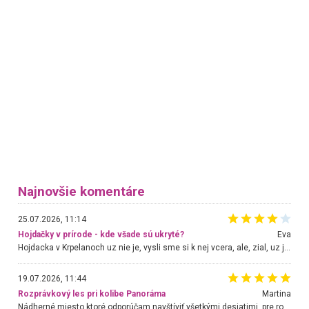
Najnovšie komentáre
25.07.2026, 11:14
Hojdačky v prírode - kde všade sú ukryté?
Eva
Hojdacka v Krpelanoch uz nie je, vysli sme si k nej vcera, ale, zial, uz je znicena. Ak sem planujete cestu len kvoli hojdacke, mozete si ju usetrit. Krasny vyhlad je tu vsak aj bez hojdacky :-)
19.07.2026, 11:44
Rozprávkový les pri kolibe Panoráma
Martina
Nádherné miesto ktoré odporúčam navštíviť všetkými desiatimi, pre rodiny s deťmi, dôchodcom... Proste a jednoducho ozaj rozprávkový les.. určite ešte prídeme. Odniesli sme si na pamiatku krásne tričká,