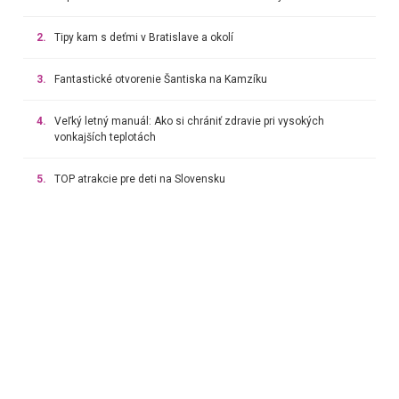
2.
Tipy kam s deťmi v Bratislave a okolí
3.
Fantastické otvorenie Šantiska na Kamzíku
4.
Veľký letný manuál: Ako si chrániť zdravie pri vysokých
vonkajších teplotách
5.
TOP atrakcie pre deti na Slovensku