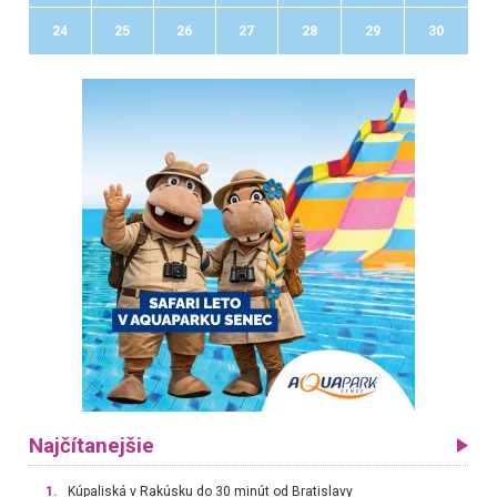
24
25
26
27
28
29
30
Najčítanejšie
1.
Kúpaliská v Rakúsku do 30 minút od Bratislavy