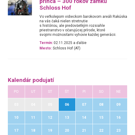
princa – 300 rokov zámku
Schloss Hof
Vo veľkolepom vidieckom barokovom areáli Rakúska
na vás čaká nielen stretnutie
s históriou, ale predovšetkým rozsiahle
priestranstvo v očarujúcej prírode, ktoré
svojimi možnosťami vyhovie každej generácii.
Termín:
02.11.2025 a ďalšie
Mesto:
Schloss Hof (AT)
Kalendár podujatí
PO
UT
ST
ŠT
PI
SO
NE
03
04
05
06
07
08
09
10
11
12
13
14
15
16
17
18
19
20
21
22
23