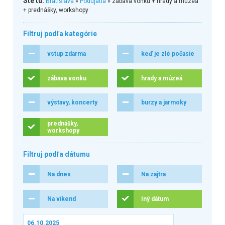
Ste tu:
Bratislava
»
Podujatia
» zábava vonku + hrady a múzeá
+ prednášky, workshopy
Filtruj podľa kategórie
vstup zdarma
keď je zlé počasie
zábava vonku
hrady a múzeá
výstavy, koncerty
burzy a jarmoky
prednášky,
workshopy
Filtruj podľa dátumu
Na dnes
Na zajtra
Na víkend
Iný dátum