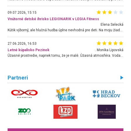
09.07.2026, 15:15
Vnútorné detské ihrisko LEGIONARIK v LEGIA Fitness
Elena Selecká
Kútik výborný, ale hlučná hudba úplne nevhodná pre deti. Na moju žiadosť o aspoň sušenie nereagovali.
27.06.2026, 16:53
Letné kúpalisko Pezinok
. Monika Lipovská
Úžasné prostredie, napriek tomu, že je malé. Úžasná atmosféra. Voda fantastická a nádherná. Ľudí je pomerne veľa, ale su mili a ohľaduplní. Je veľmi zaujímavé sledovať, ako dokážu spolu športovať cudzí ľudia a bez ohľadu na vek. Vládne tu pohoda. Vnuka neviem dostať z vody. Ďakujem za krásny deň . Urcite sa sem vrátim. Jediný problém je s parkovaním, ale aj ten sa mi podarilo vyriešiť. Monika Bratislava
Partneri