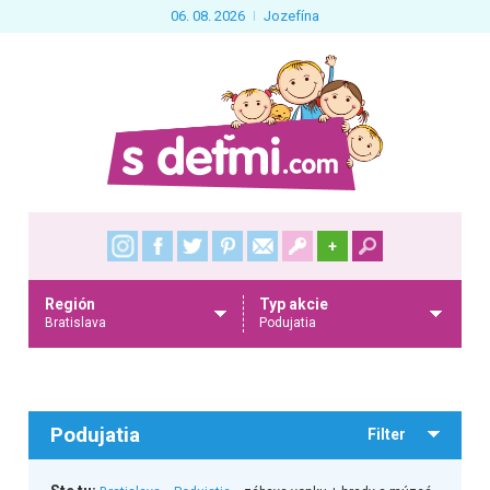
06. 08. 2026
Jozefína
+
Región
Typ akcie
Bratislava
Podujatia
Podujatia
Filter