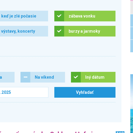
keď je zlé počasie
zábava vonku
výstavy, koncerty
burzy a jarmoky
ra
Na víkend
Iný dátum