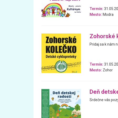
Termín:
31.05.2
Mesto:
Modra
Zohorské 
Pridaj sa k nám n
Termín:
31.05.2
Mesto:
Zohor
Deň detske
Srdečne vás pozý