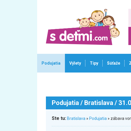
Podujatia
Výlety
Tipy
Súťaže
Podujatia
/ Bratislava / 31
Ste tu:
Bratislava
»
Podujatia
» zábava von