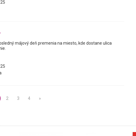
025
y
posledný májový deň premenia na miesto, kde dostane ulica
ie.
025
a
2
3
4
»