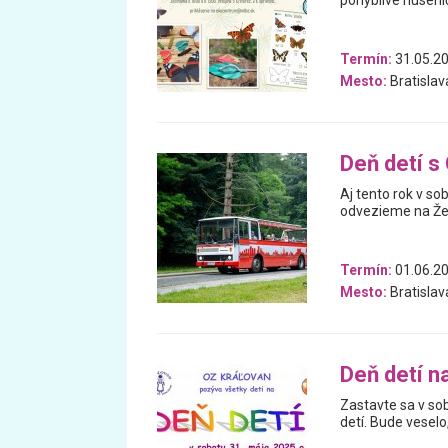
pohyblivé húsenič
Termín:
31.05.2
Mesto:
Bratislav
Deň detí s
Aj tento rok v s
odvezieme na Že
Termín:
01.06.20
Mesto:
Bratislav
Deň detí n
Zastavte sa v so
detí. Bude vesel