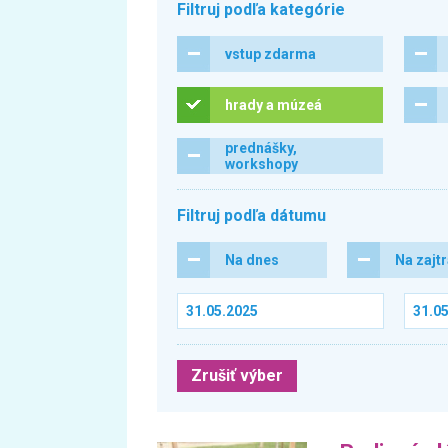
Filtruj podľa kategórie
vstup zdarma
hrady a múzeá
prednášky,
workshopy
Filtruj podľa dátumu
Na dnes
Na zajt
Zrušiť výber