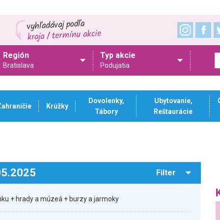
Región
Typ akcie
Bratislava
Podujatia
Dovolenky,
Ubytovanie,
Zahraničie
Krúžky
Tábory
Reštaurácie
.05.2025
Filter
ku + hrady a múzeá + burzy a jarmoky