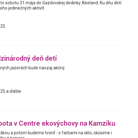
o sobotu 31.mája do Gazdovskej dedinky Abeland. Ku dňu detí
oho jedinečných aktivít.
025
zinárodný deň detí
čných jazerách bude naozaj akčný.
25 a ďalšie
bota v Centre ekovýchovy na Kamzíku
ou a potom budeme tvoriť - s farbami na sklo, skúsime i