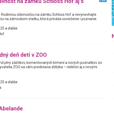
ávnosť na zámku Schloss Hof aj s
TOP
s Rodinnou slávnosťou na zámku Schloss Hof a nevynechajte
ciu na zámockom statku, ktorá prináša osvieženie i poznanie.
25 a ďalšie
Hof
ný deň detí v ZOO
íkend plný zážitkov, komentovaných kŕmení a nových poznatkov zo
byvatelia ZOO sa vám predstavia zblízka – niektorí aj s novými
25 a ďalšie
a
 Abelande