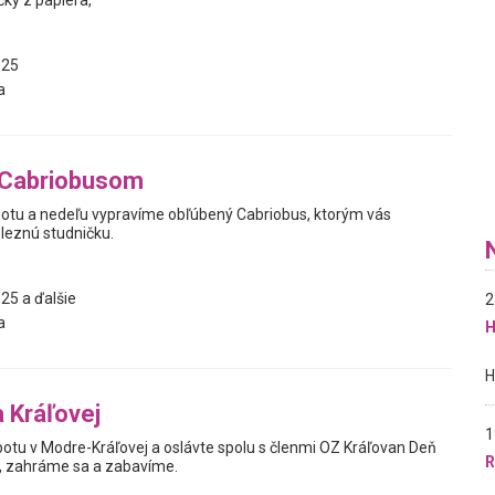
ky z papiera,
025
a
 Cabriobusom
obotu a nedeľu vypravíme obľúbený Cabriobus, ktorým vás
leznú studničku.
25 a ďalšie
2
a
H
a Kráľovej
1
botu v Modre-Kráľovej a oslávte spolu s členmi OZ Kráľovan Deň
R
o, zahráme sa a zabavíme.