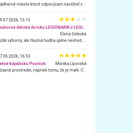
Nádherné miesto ktoré odporúčam navštíviť všetkými desiatimi, pre rodiny s deťmi, dôchodcom... Proste a jednoducho ozaj rozprávkový les.. určite ešte prídeme. Odniesli sme si na pamiatku krásne tričká,
9.07.2026, 15:15
Vnútorné detské ihrisko LEGIONARIK v LEGIA Fitness
Elena Selecká
Kútik výborný, ale hlučná hudba úplne nevhodná pre deti. Na moju žiadosť o aspoň sušenie nereagovali.
7.06.2026, 16:53
etné kúpalisko Pezinok
. Monika Lipovská
Úžasné prostredie, napriek tomu, že je malé. Úžasná atmosféra. Voda fantastická a nádherná. Ľudí je pomerne veľa, ale su mili a ohľaduplní. Je veľmi zaujímavé sledovať, ako dokážu spolu športovať cudzí ľudia a bez ohľadu na vek. Vládne tu pohoda. Vnuka neviem dostať z vody. Ďakujem za krásny deň . Urcite sa sem vrátim. Jediný problém je s parkovaním, ale aj ten sa mi podarilo vyriešiť. Monika Bratislava