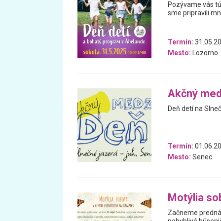
Pozývame vás tút
sme pripravili mn
Termín:
31.05.2
Mesto:
Lozorno
Akčný med
Deň detí na Slne
Termín:
01.06.20
Mesto:
Senec
Motýlia so
Začneme prednášk