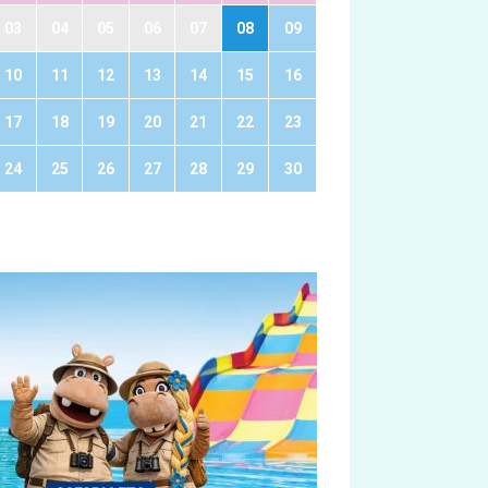
03
04
05
06
07
08
09
10
11
12
13
14
15
16
17
18
19
20
21
22
23
24
25
26
27
28
29
30