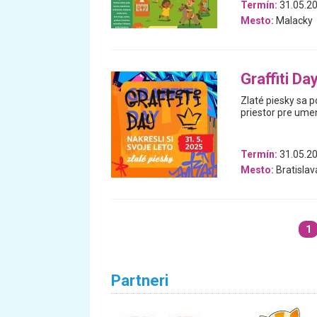
Termín:
31.05.2
Mesto:
Malacky
Graffiti Da
Zlaté piesky sa 
priestor pre umen
Termín:
31.05.2
Mesto:
Bratislav
1
Partneri