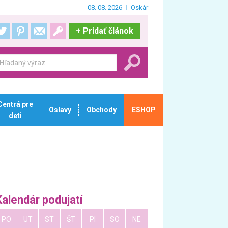
08. 08. 2026
Oskár
+
Pridať článok
Centrá pre
Oslavy
Obchody
ESHOP
deti
Kalendár podujatí
PO
UT
ST
ŠT
PI
SO
NE