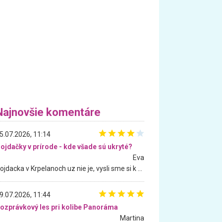
Najnovšie komentáre
5.07.2026, 11:14
ojdačky v prírode - kde všade sú ukryté?
Eva
Hojdacka v Krpelanoch uz nie je, vysli sme si k nej vcera, ale, zial, uz je znicena. Ak sem planujete cestu len kvoli hojdacke, mozete si ju usetrit. Krasny vyhlad je tu vsak aj bez hojdacky :-)
9.07.2026, 11:44
ozprávkový les pri kolibe Panoráma
Martina