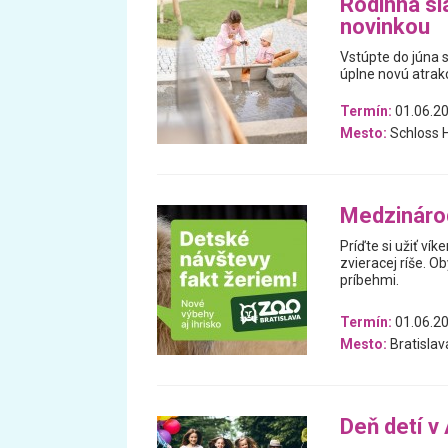
Rodinná sl
novinkou
Vstúpte do júna 
úplne novú atrak
Termín:
01.06.20
Mesto:
Schloss 
Medzinárod
Príďte si užiť v
zvieracej ríše. O
príbehmi.
Termín:
01.06.20
Mesto:
Bratislav
Deň detí v