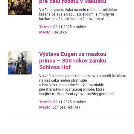
pre celú rodinu v Rakúsku
Vo Familyparku čaká na celú rodinu strašidelne
krásna oslava so šou, sprievodmi a mnohými
kúzlami od 24. októbra do 2. novembra!
Termín:
02.11.2025 a ďalšie
Mesto:
Rakúsko
Výstava Eugen za maskou
princa – 300 rokov zámku
Schloss Hof
Vo veľkolepom vidieckom barokovom areáli Rakúska
na vás čaká nielen stretnutie
s históriou, ale predovšetkým rozsiahle
priestranstvo v očarujúcej prírode, ktoré
svojimi možnosťami vyhovie každej generácii.
Termín:
02.11.2025 a ďalšie
Mesto:
Schloss Hof (AT)