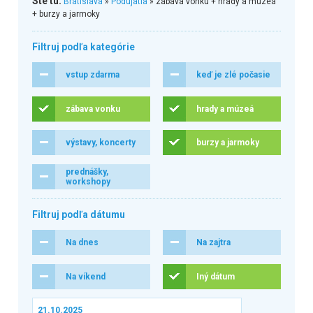
Ste tu:
Bratislava
»
Podujatia
» zábava vonku + hrady a múzeá
+ burzy a jarmoky
Filtruj podľa kategórie
vstup zdarma
keď je zlé počasie
zábava vonku
hrady a múzeá
výstavy, koncerty
burzy a jarmoky
prednášky,
workshopy
Filtruj podľa dátumu
Na dnes
Na zajtra
Na víkend
Iný dátum