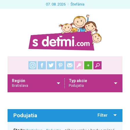
07. 08. 2026
Štefánia
+
Región
Typ akcie
Bratislava
Podujatia
Podujatia
Filter