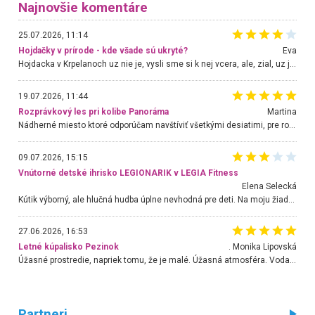
Najnovšie komentáre
25.07.2026, 11:14
Hojdačky v prírode - kde všade sú ukryté?
Eva
Hojdacka v Krpelanoch uz nie je, vysli sme si k nej vcera, ale, zial, uz je znicena. Ak sem planujete cestu len kvoli hojdacke, mozete si ju usetrit. Krasny vyhlad je tu vsak aj bez hojdacky :-)
19.07.2026, 11:44
Rozprávkový les pri kolibe Panoráma
Martina
Nádherné miesto ktoré odporúčam navštíviť všetkými desiatimi, pre rodiny s deťmi, dôchodcom... Proste a jednoducho ozaj rozprávkový les.. určite ešte prídeme. Odniesli sme si na pamiatku krásne tričká,
09.07.2026, 15:15
Vnútorné detské ihrisko LEGIONARIK v LEGIA Fitness
Elena Selecká
Kútik výborný, ale hlučná hudba úplne nevhodná pre deti. Na moju žiadosť o aspoň sušenie nereagovali.
27.06.2026, 16:53
Letné kúpalisko Pezinok
. Monika Lipovská
Úžasné prostredie, napriek tomu, že je malé. Úžasná atmosféra. Voda fantastická a nádherná. Ľudí je pomerne veľa, ale su mili a ohľaduplní. Je veľmi zaujímavé sledovať, ako dokážu spolu športovať cudzí ľudia a bez ohľadu na vek. Vládne tu pohoda. Vnuka neviem dostať z vody. Ďakujem za krásny deň . Urcite sa sem vrátim. Jediný problém je s parkovaním, ale aj ten sa mi podarilo vyriešiť. Monika Bratislava
Partneri