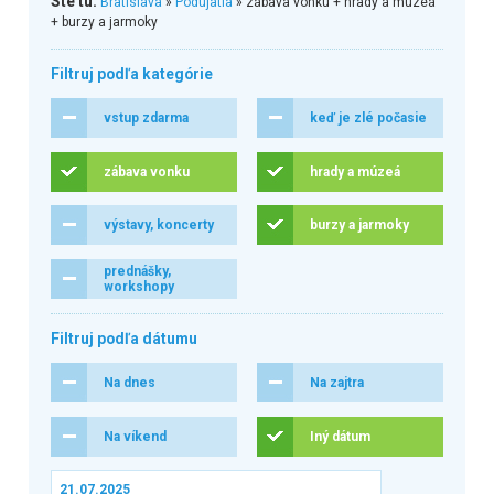
Ste tu:
Bratislava
»
Podujatia
» zábava vonku + hrady a múzeá
+ burzy a jarmoky
Filtruj podľa kategórie
vstup zdarma
keď je zlé počasie
zábava vonku
hrady a múzeá
výstavy, koncerty
burzy a jarmoky
prednášky,
workshopy
Filtruj podľa dátumu
Na dnes
Na zajtra
Na víkend
Iný dátum