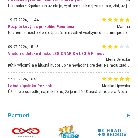
Hojdačky v prírode - kde všade sú ukryté?
Eva
Hojdacka v Krpelanoch uz nie je, vysli sme si k nej vcera, ale, zial, uz je znicena. Ak sem planujete cestu len kvoli hojdacke, mozete si ju usetrit. Krasny vyhlad je tu vsak aj bez hojdacky :-)
19.07.2026, 11:44
Rozprávkový les pri kolibe Panoráma
Martina
Nádherné miesto ktoré odporúčam navštíviť všetkými desiatimi, pre rodiny s deťmi, dôchodcom... Proste a jednoducho ozaj rozprávkový les.. určite ešte prídeme. Odniesli sme si na pamiatku krásne tričká,
09.07.2026, 15:15
Vnútorné detské ihrisko LEGIONARIK v LEGIA Fitness
Elena Selecká
Kútik výborný, ale hlučná hudba úplne nevhodná pre deti. Na moju žiadosť o aspoň sušenie nereagovali.
27.06.2026, 16:53
Letné kúpalisko Pezinok
. Monika Lipovská
Úžasné prostredie, napriek tomu, že je malé. Úžasná atmosféra. Voda fantastická a nádherná. Ľudí je pomerne veľa, ale su mili a ohľaduplní. Je veľmi zaujímavé sledovať, ako dokážu spolu športovať cudzí ľudia a bez ohľadu na vek. Vládne tu pohoda. Vnuka neviem dostať z vody. Ďakujem za krásny deň . Urcite sa sem vrátim. Jediný problém je s parkovaním, ale aj ten sa mi podarilo vyriešiť. Monika Bratislava
Partneri