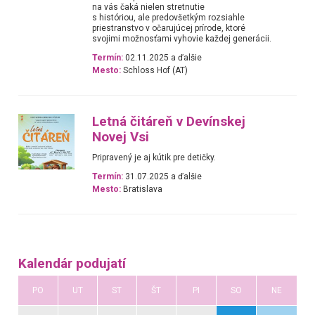
na vás čaká nielen stretnutie
s históriou, ale predovšetkým rozsiahle
priestranstvo v očarujúcej prírode, ktoré
svojimi možnosťami vyhovie každej generácii.
Termín:
02.11.2025 a ďalšie
Mesto:
Schloss Hof (AT)
Letná čitáreň v Devínskej
Novej Vsi
Pripravený je aj kútik pre detičky.
Termín:
31.07.2025 a ďalšie
Mesto:
Bratislava
Kalendár podujatí
PO
UT
ST
ŠT
PI
SO
NE