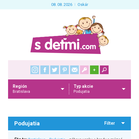
08. 08. 2026
Oskár
+
Región
Typ akcie
Bratislava
Podujatia
Podujatia
Filter