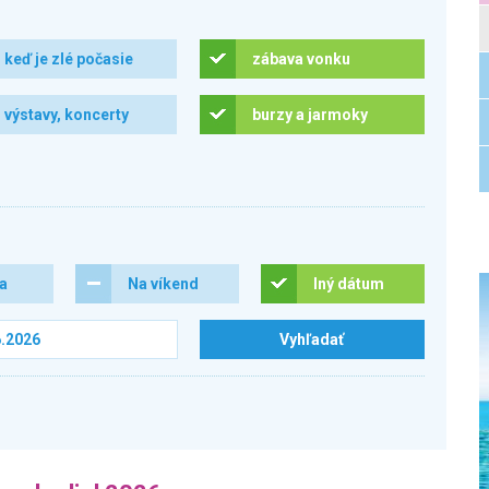
keď je zlé počasie
zábava vonku
výstavy, koncerty
burzy a jarmoky
ra
Na víkend
Iný dátum