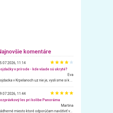
Najnovšie komentáre
5.07.2026, 11:14
ojdačky v prírode - kde všade sú ukryté?
Eva
Hojdacka v Krpelanoch uz nie je, vysli sme si k nej vcera, ale, zial, uz je znicena. Ak sem planujete cestu len kvoli hojdacke, mozete si ju usetrit. Krasny vyhlad je tu vsak aj bez hojdacky :-)
9.07.2026, 11:44
ozprávkový les pri kolibe Panoráma
Martina
Nádherné miesto ktoré odporúčam navštíviť všetkými desiatimi, pre rodiny s deťmi, dôchodcom... Proste a jednoducho ozaj rozprávkový les.. určite ešte prídeme. Odniesli sme si na pamiatku krásne tričká,