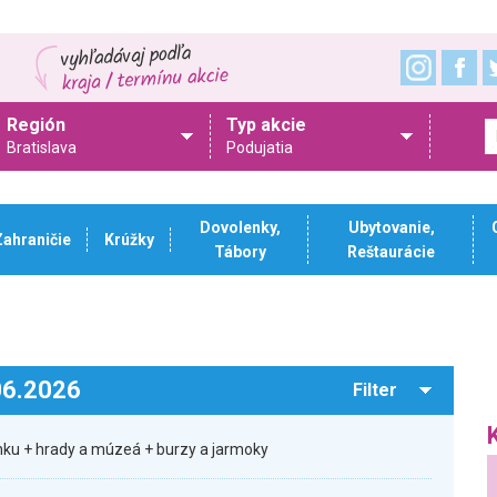
Región
Typ akcie
Bratislava
Podujatia
Dovolenky,
Ubytovanie,
Zahraničie
Krúžky
Tábory
Reštaurácie
.06.2026
Filter
ku + hrady a múzeá + burzy a jarmoky