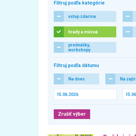
Filtruj podľa kategórie
vstup zdarma
hrady a múzeá
prednášky,
workshopy
Filtruj podľa dátumu
Na dnes
Na zajt
Zrušiť výber