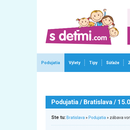
Podujatia
Výlety
Tipy
Súťaže
Podujatia
/ Bratislava / 15
Ste tu:
Bratislava
»
Podujatia
» zábava von