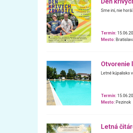
Deň krivýc
Sme iní, nie horš
Termín:
15.06.2
Mesto:
Bratislav
Otvorenie 
Letné kúpalisko 
Termín:
15.06.2
Mesto:
Pezinok
Letná čitá