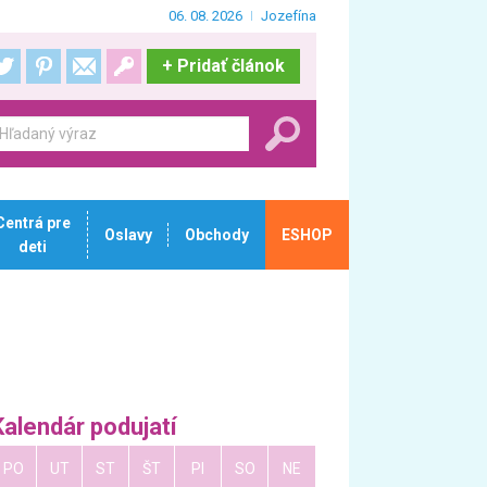
06. 08. 2026
Jozefína
+
Pridať článok
Centrá pre
Oslavy
Obchody
ESHOP
deti
Kalendár podujatí
PO
UT
ST
ŠT
PI
SO
NE