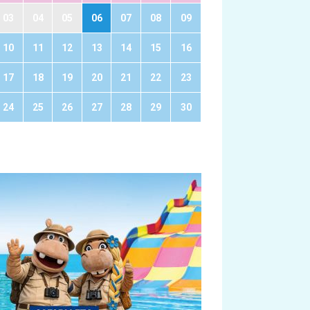
03
04
05
06
07
08
09
10
11
12
13
14
15
16
17
18
19
20
21
22
23
24
25
26
27
28
29
30