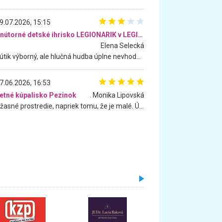
9.07.2026, 15:15
Vnútorné detské ihrisko LEGIONARIK v LEGIA Fitness
Elena Selecká
Kútik výborný, ale hlučná hudba úplne nevhodná pre deti. Na moju žiadosť o aspoň sušenie nereagovali.
7.06.2026, 16:53
etné kúpalisko Pezinok
. Monika Lipovská
Úžasné prostredie, napriek tomu, že je malé. Úžasná atmosféra. Voda fantastická a nádherná. Ľudí je pomerne veľa, ale su mili a ohľaduplní. Je veľmi zaujímavé sledovať, ako dokážu spolu športovať cudzí ľudia a bez ohľadu na vek. Vládne tu pohoda. Vnuka neviem dostať z vody. Ďakujem za krásny deň . Urcite sa sem vrátim. Jediný problém je s parkovaním, ale aj ten sa mi podarilo vyriešiť. Monika Bratislava