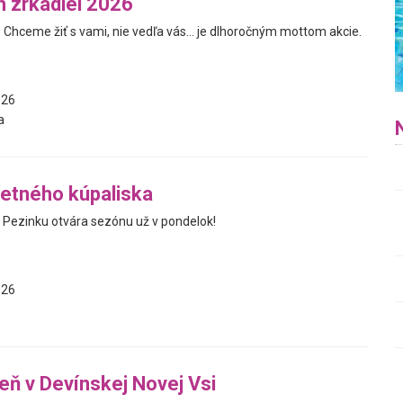
h zrkadiel 2026
í. Chceme žiť s vami, nie vedľa vás... je dlhoročným mottom akcie.
026
a
letného kúpaliska
v Pezinku otvára sezónu už v pondelok!
026
reň v Devínskej Novej Vsi