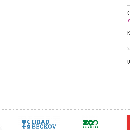
0
2
L