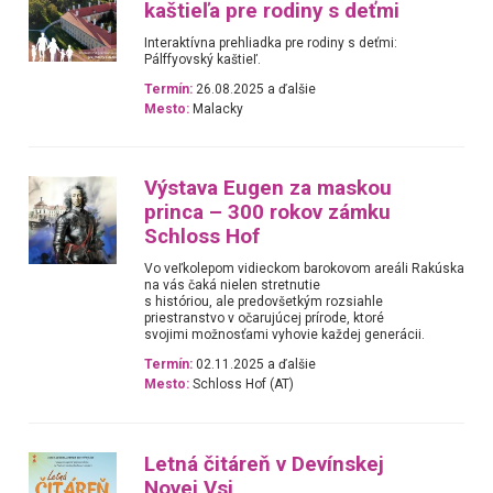
kaštieľa pre rodiny s deťmi
Interaktívna prehliadka pre rodiny s deťmi:
Pálffyovský kaštieľ.
Termín:
26.08.2025 a ďalšie
Mesto:
Malacky
Výstava Eugen za maskou
princa – 300 rokov zámku
Schloss Hof
Vo veľkolepom vidieckom barokovom areáli Rakúska
na vás čaká nielen stretnutie
s históriou, ale predovšetkým rozsiahle
priestranstvo v očarujúcej prírode, ktoré
svojimi možnosťami vyhovie každej generácii.
Termín:
02.11.2025 a ďalšie
Mesto:
Schloss Hof (AT)
Letná čitáreň v Devínskej
Novej Vsi