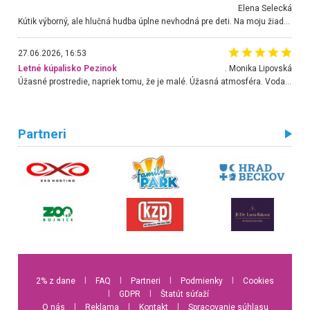
Elena Selecká
Kútik výborný, ale hlučná hudba úplne nevhodná pre deti. Na moju žiadosť o aspoň sušenie nereagovali.
27.06.2026, 16:53
Letné kúpalisko Pezinok
. Monika Lipovská
Úžasné prostredie, napriek tomu, že je malé. Úžasná atmosféra. Voda fantastická a nádherná. Ľudí je pomerne veľa, ale su mili a ohľaduplní. Je veľmi zaujímavé sledovať, ako dokážu spolu športovať cudzí ľudia a bez ohľadu na vek. Vládne tu pohoda. Vnuka neviem dostať z vody. Ďakujem za krásny deň . Urcite sa sem vrátim. Jediný problém je s parkovaním, ale aj ten sa mi podarilo vyriešiť. Monika Bratislava
Partneri
2% z dane
l
FAQ
l
Partneri
l
Podmienky
l
Cookies
l
GDPR
l
Štatút súťaží
O nás
l
Reklama
l
Kontakt
l
Spracovanie súhlasu