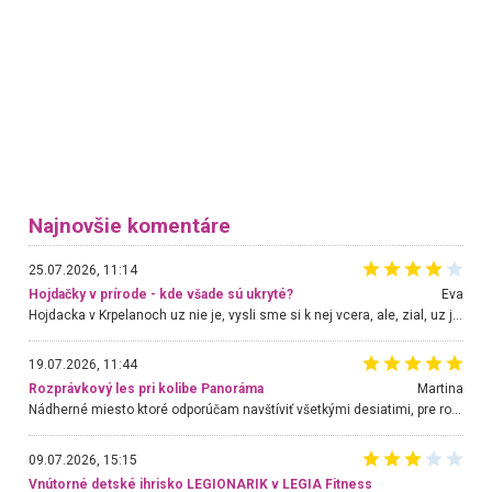
Najnovšie komentáre
25.07.2026, 11:14
Hojdačky v prírode - kde všade sú ukryté?
Eva
Hojdacka v Krpelanoch uz nie je, vysli sme si k nej vcera, ale, zial, uz je znicena. Ak sem planujete cestu len kvoli hojdacke, mozete si ju usetrit. Krasny vyhlad je tu vsak aj bez hojdacky :-)
19.07.2026, 11:44
Rozprávkový les pri kolibe Panoráma
Martina
Nádherné miesto ktoré odporúčam navštíviť všetkými desiatimi, pre rodiny s deťmi, dôchodcom... Proste a jednoducho ozaj rozprávkový les.. určite ešte prídeme. Odniesli sme si na pamiatku krásne tričká,
09.07.2026, 15:15
Vnútorné detské ihrisko LEGIONARIK v LEGIA Fitness