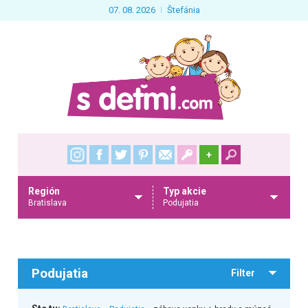
07. 08. 2026
Štefánia
+
Región
Typ akcie
Bratislava
Podujatia
Podujatia
Filter