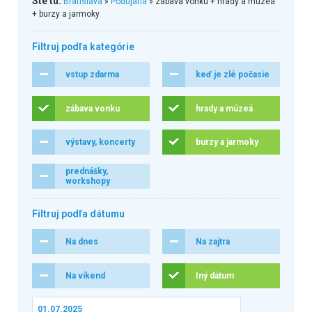
Ste tu:
Bratislava
»
Podujatia
» zábava vonku + hrady a múzeá
+ burzy a jarmoky
Filtruj podľa kategórie
vstup zdarma
keď je zlé počasie
zábava vonku
hrady a múzeá
výstavy, koncerty
burzy a jarmoky
prednášky,
workshopy
Filtruj podľa dátumu
Na dnes
Na zajtra
Na víkend
Iný dátum