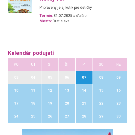
Pripravený je aj kútik pre detičky.
Termín:
31.07.2025 a ďalšie
Mesto:
Bratislava
Kalendár podujatí
PO
UT
ST
ŠT
PI
SO
NE
03
04
05
06
07
08
09
10
11
12
13
14
15
16
17
18
19
20
21
22
23
24
25
26
27
28
29
30