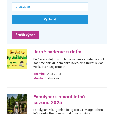
Zrušiť výber
Jarné sadenie s deťmi
Príďte si s deťmi užiť Jarné sadenie - budeme spolu
sadiť zeleninku, semienka kvietkov a užívať si čas
vonku na našej terase!
Termín:
12.05.2025
Mesto:
Bratislava
Familypark otvoril letnú
sezónu 2025
Familypark v burgenlandskej obci St. Margarethen
leží v srdci Rustskej pahorkatiny a patrí k