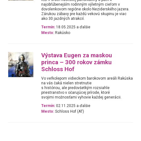
najobľúbenejším rodinným výletným cieľom v
dovolenkovom regióne okolo Neziderského jazera.
Zárukou zábavy pre každú vekovú skupinu je viac
ako 30 jazdných atrakcií.
Termín:
18.05.2025 a ďalšie
Mesto:
Rakúsko
Výstava Eugen za maskou
princa – 300 rokov zámku
Schloss Hof
Vo veľkolepom vidieckom barokovom areáli Rakúska
na vás čaká nielen stretnutie
s históriou, ale predovšetkým rozsiahle
priestranstvo v očarujúcej prírode, ktoré
svojimi možnosťami vyhovie každej generácii.
Termín:
02.11.2025 a ďalšie
Mesto:
Schloss Hof (AT)