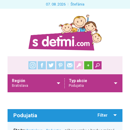
07. 08. 2026
Štefánia
+
Región
Typ akcie
Bratislava
Podujatia
Podujatia
Filter