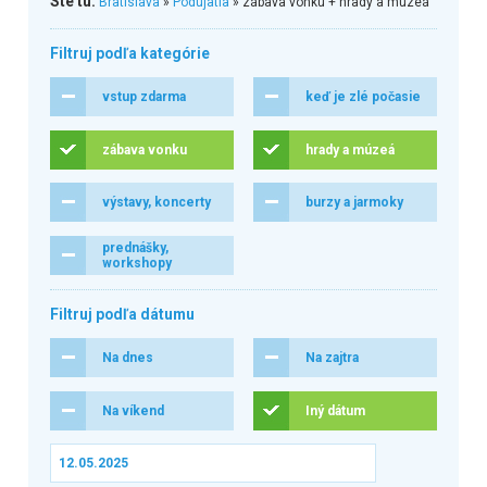
Ste tu:
Bratislava
»
Podujatia
» zábava vonku + hrady a múzeá
Filtruj podľa kategórie
vstup zdarma
keď je zlé počasie
zábava vonku
hrady a múzeá
výstavy, koncerty
burzy a jarmoky
prednášky,
workshopy
Filtruj podľa dátumu
Na dnes
Na zajtra
Na víkend
Iný dátum