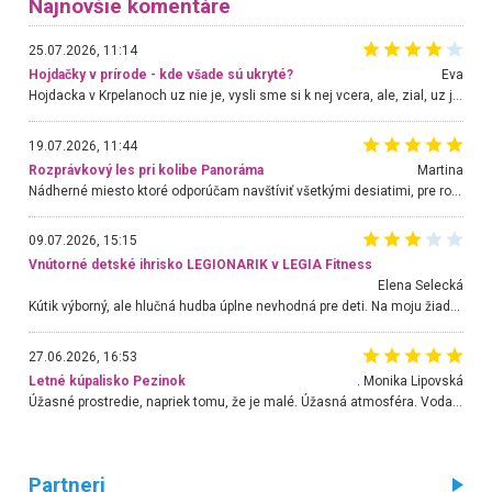
Najnovšie komentáre
25.07.2026, 11:14
Hojdačky v prírode - kde všade sú ukryté?
Eva
Hojdacka v Krpelanoch uz nie je, vysli sme si k nej vcera, ale, zial, uz je znicena. Ak sem planujete cestu len kvoli hojdacke, mozete si ju usetrit. Krasny vyhlad je tu vsak aj bez hojdacky :-)
19.07.2026, 11:44
Rozprávkový les pri kolibe Panoráma
Martina
Nádherné miesto ktoré odporúčam navštíviť všetkými desiatimi, pre rodiny s deťmi, dôchodcom... Proste a jednoducho ozaj rozprávkový les.. určite ešte prídeme. Odniesli sme si na pamiatku krásne tričká,
09.07.2026, 15:15
Vnútorné detské ihrisko LEGIONARIK v LEGIA Fitness
Elena Selecká
Kútik výborný, ale hlučná hudba úplne nevhodná pre deti. Na moju žiadosť o aspoň sušenie nereagovali.
27.06.2026, 16:53
Letné kúpalisko Pezinok
. Monika Lipovská
Úžasné prostredie, napriek tomu, že je malé. Úžasná atmosféra. Voda fantastická a nádherná. Ľudí je pomerne veľa, ale su mili a ohľaduplní. Je veľmi zaujímavé sledovať, ako dokážu spolu športovať cudzí ľudia a bez ohľadu na vek. Vládne tu pohoda. Vnuka neviem dostať z vody. Ďakujem za krásny deň . Urcite sa sem vrátim. Jediný problém je s parkovaním, ale aj ten sa mi podarilo vyriešiť. Monika Bratislava
Partneri