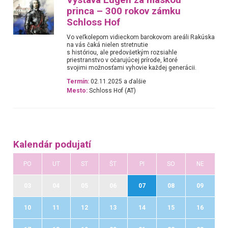
princa – 300 rokov zámku
Schloss Hof
Vo veľkolepom vidieckom barokovom areáli Rakúska
na vás čaká nielen stretnutie
s históriou, ale predovšetkým rozsiahle
priestranstvo v očarujúcej prírode, ktoré
svojimi možnosťami vyhovie každej generácii.
Termín:
02.11.2025 a ďalšie
Mesto:
Schloss Hof (AT)
Kalendár podujatí
PO
UT
ST
ŠT
PI
SO
NE
03
04
05
06
07
08
09
10
11
12
13
14
15
16