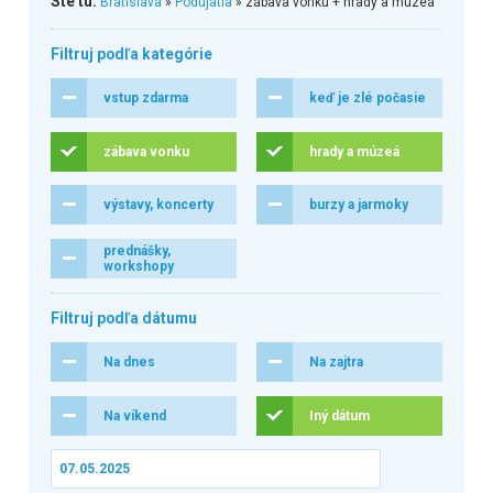
Ste tu:
Bratislava
»
Podujatia
» zábava vonku + hrady a múzeá
Filtruj podľa kategórie
vstup zdarma
keď je zlé počasie
zábava vonku
hrady a múzeá
výstavy, koncerty
burzy a jarmoky
prednášky,
workshopy
Filtruj podľa dátumu
Na dnes
Na zajtra
Na víkend
Iný dátum