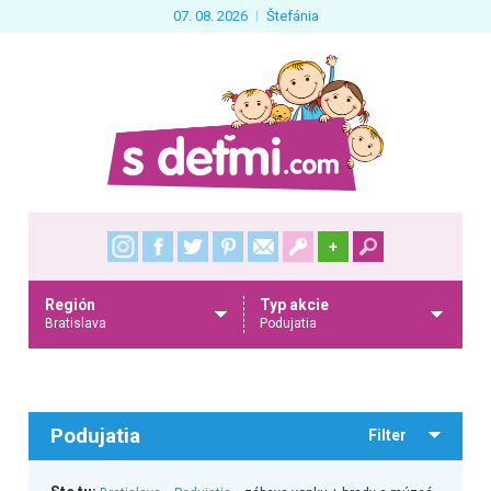
07. 08. 2026
Štefánia
+
Región
Typ akcie
Bratislava
Podujatia
Podujatia
Filter