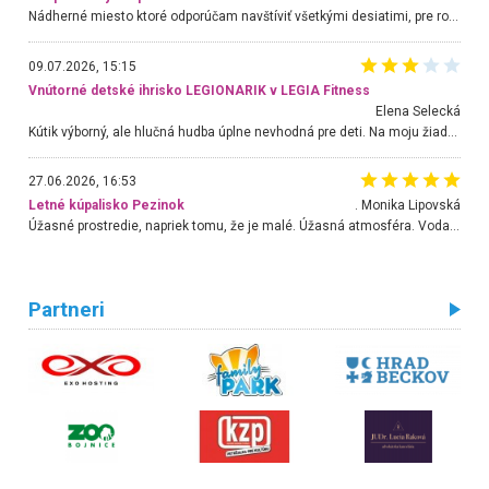
Nádherné miesto ktoré odporúčam navštíviť všetkými desiatimi, pre rodiny s deťmi, dôchodcom... Proste a jednoducho ozaj rozprávkový les.. určite ešte prídeme. Odniesli sme si na pamiatku krásne tričká,
09.07.2026, 15:15
Vnútorné detské ihrisko LEGIONARIK v LEGIA Fitness
Elena Selecká
Kútik výborný, ale hlučná hudba úplne nevhodná pre deti. Na moju žiadosť o aspoň sušenie nereagovali.
27.06.2026, 16:53
Letné kúpalisko Pezinok
. Monika Lipovská
Úžasné prostredie, napriek tomu, že je malé. Úžasná atmosféra. Voda fantastická a nádherná. Ľudí je pomerne veľa, ale su mili a ohľaduplní. Je veľmi zaujímavé sledovať, ako dokážu spolu športovať cudzí ľudia a bez ohľadu na vek. Vládne tu pohoda. Vnuka neviem dostať z vody. Ďakujem za krásny deň . Urcite sa sem vrátim. Jediný problém je s parkovaním, ale aj ten sa mi podarilo vyriešiť. Monika Bratislava
Partneri