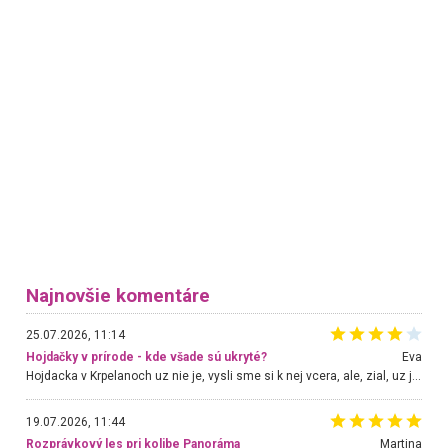
Najnovšie komentáre
25.07.2026, 11:14
Hojdačky v prírode - kde všade sú ukryté?
Eva
Hojdacka v Krpelanoch uz nie je, vysli sme si k nej vcera, ale, zial, uz je znicena. Ak sem planujete cestu len kvoli hojdacke, mozete si ju usetrit. Krasny vyhlad je tu vsak aj bez hojdacky :-)
19.07.2026, 11:44
Rozprávkový les pri kolibe Panoráma
Martina