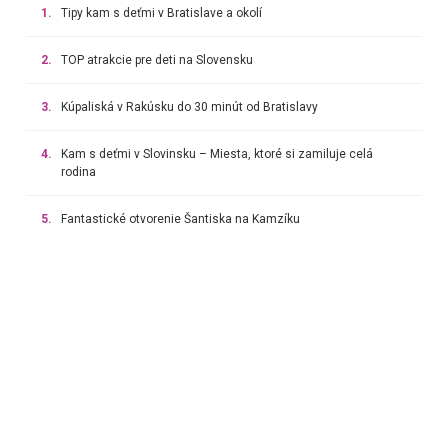
1.
Tipy kam s deťmi v Bratislave a okolí
2.
TOP atrakcie pre deti na Slovensku
3.
Kúpaliská v Rakúsku do 30 minút od Bratislavy
4.
Kam s deťmi v Slovinsku – Miesta, ktoré si zamiluje celá
rodina
5.
Fantastické otvorenie Šantiska na Kamzíku