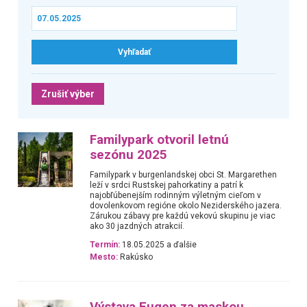
Zrušiť výber
Familypark otvoril letnú
sezónu 2025
Familypark v burgenlandskej obci St. Margarethen
leží v srdci Rustskej pahorkatiny a patrí k
najobľúbenejším rodinným výletným cieľom v
dovolenkovom regióne okolo Neziderského jazera.
Zárukou zábavy pre každú vekovú skupinu je viac
ako 30 jazdných atrakcií.
Termín:
18.05.2025 a ďalšie
Mesto:
Rakúsko
Výstava Eugen za maskou