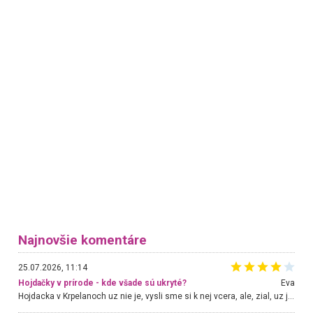
Najnovšie komentáre
25.07.2026, 11:14
Hojdačky v prírode - kde všade sú ukryté?
Eva
Hojdacka v Krpelanoch uz nie je, vysli sme si k nej vcera, ale, zial, uz je znicena. Ak sem planujete cestu len kvoli hojdacke, mozete si ju usetrit. Krasny vyhlad je tu vsak aj bez hojdacky :-)