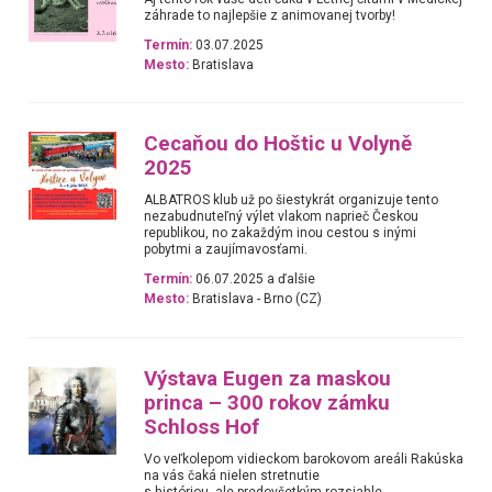
záhrade to najlepšie z animovanej tvorby!
Termín:
03.07.2025
Mesto:
Bratislava
Cecaňou do Hoštic u Volyně
2025
ALBATROS klub už po šiestykrát organizuje tento
nezabudnuteľný výlet vlakom naprieč Českou
republikou, no zakaždým inou cestou s inými
pobytmi a zaujímavosťami.
Termín:
06.07.2025 a ďalšie
Mesto:
Bratislava - Brno (CZ)
Výstava Eugen za maskou
princa – 300 rokov zámku
Schloss Hof
Vo veľkolepom vidieckom barokovom areáli Rakúska
na vás čaká nielen stretnutie
s históriou, ale predovšetkým rozsiahle