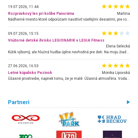
19.07.2026, 11:44
Rozprávkový les pri kolibe Panoráma
Martina
Nádherné miesto ktoré odporúčam navštíviť všetkými desiatimi, pre rodiny s deťmi, dôchodcom... Proste a jednoducho ozaj rozprávkový les.. určite ešte prídeme. Odniesli sme si na pamiatku krásne tričká,
09.07.2026, 15:15
Vnútorné detské ihrisko LEGIONARIK v LEGIA Fitness
Elena Selecká
Kútik výborný, ale hlučná hudba úplne nevhodná pre deti. Na moju žiadosť o aspoň sušenie nereagovali.
27.06.2026, 16:53
Letné kúpalisko Pezinok
. Monika Lipovská
Úžasné prostredie, napriek tomu, že je malé. Úžasná atmosféra. Voda fantastická a nádherná. Ľudí je pomerne veľa, ale su mili a ohľaduplní. Je veľmi zaujímavé sledovať, ako dokážu spolu športovať cudzí ľudia a bez ohľadu na vek. Vládne tu pohoda. Vnuka neviem dostať z vody. Ďakujem za krásny deň . Urcite sa sem vrátim. Jediný problém je s parkovaním, ale aj ten sa mi podarilo vyriešiť. Monika Bratislava
Partneri