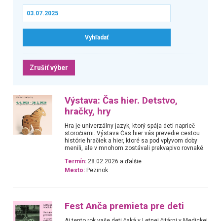
Zrušiť výber
Výstava: Čas hier. Detstvo,
hračky, hry
Hra je univerzálny jazyk, ktorý spája deti naprieč
storočiami. Výstava Čas hier vás prevedie cestou
histórie hračiek a hier, ktoré sa pod vplyvom doby
menili, ale v mnohom zostávali prekvapivo rovnaké.
Termín:
28.02.2026 a ďalšie
Mesto:
Pezinok
Fest Anča premieta pre deti
Aj tento rok vaše deti čaká v Letnej čitárni v Medickej