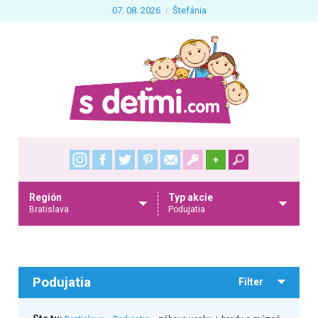
07. 08. 2026
Štefánia
+
Región
Typ akcie
Bratislava
Podujatia
Podujatia
Filter