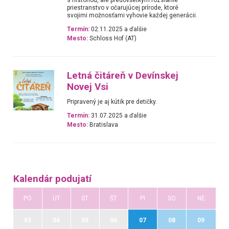
priestranstvo v očarujúcej prírode, ktoré
svojimi možnosťami vyhovie každej generácii.
Termín:
02.11.2025 a ďalšie
Mesto:
Schloss Hof (AT)
Letná čitáreň v Devínskej
Novej Vsi
Pripravený je aj kútik pre detičky.
Termín:
31.07.2025 a ďalšie
Mesto:
Bratislava
Kalendár podujatí
PO
UT
ST
ŠT
PI
SO
NE
03
04
05
06
07
08
09