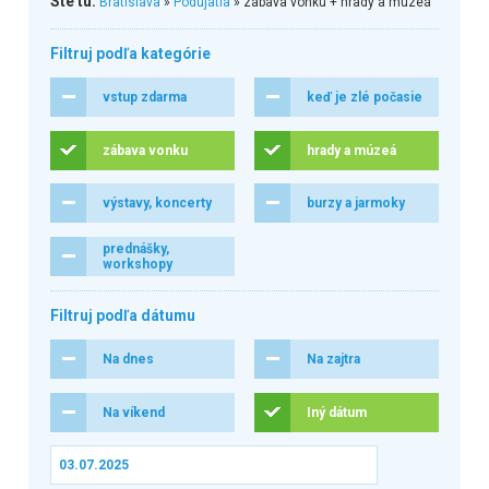
Ste tu:
Bratislava
»
Podujatia
» zábava vonku + hrady a múzeá
Filtruj podľa kategórie
vstup zdarma
keď je zlé počasie
zábava vonku
hrady a múzeá
výstavy, koncerty
burzy a jarmoky
prednášky,
workshopy
Filtruj podľa dátumu
Na dnes
Na zajtra
Na víkend
Iný dátum