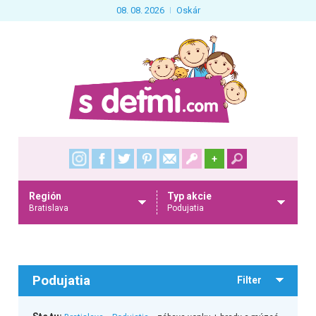
08. 08. 2026
Oskár
+
Región
Typ akcie
Bratislava
Podujatia
Podujatia
Filter