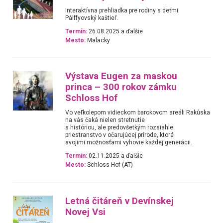
Interaktívna prehliadka pre rodiny s deťmi:
Pálffyovský kaštieľ.
Termín:
26.08.2025 a ďalšie
Mesto:
Malacky
Výstava Eugen za maskou
princa – 300 rokov zámku
Schloss Hof
Vo veľkolepom vidieckom barokovom areáli Rakúska
na vás čaká nielen stretnutie
s históriou, ale predovšetkým rozsiahle
priestranstvo v očarujúcej prírode, ktoré
svojimi možnosťami vyhovie každej generácii.
Termín:
02.11.2025 a ďalšie
Mesto:
Schloss Hof (AT)
Letná čitáreň v Devínskej
Novej Vsi