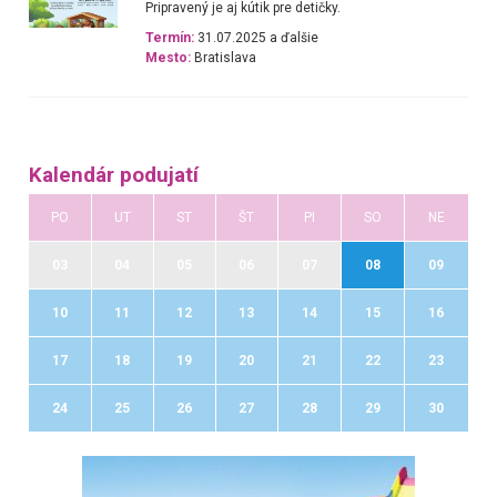
Pripravený je aj kútik pre detičky.
Termín:
31.07.2025 a ďalšie
Mesto:
Bratislava
Kalendár podujatí
PO
UT
ST
ŠT
PI
SO
NE
03
04
05
06
07
08
09
10
11
12
13
14
15
16
17
18
19
20
21
22
23
24
25
26
27
28
29
30