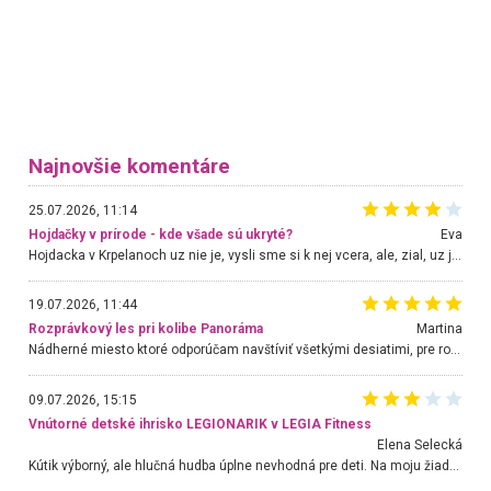
Najnovšie komentáre
25.07.2026, 11:14
Hojdačky v prírode - kde všade sú ukryté?
Eva
Hojdacka v Krpelanoch uz nie je, vysli sme si k nej vcera, ale, zial, uz je znicena. Ak sem planujete cestu len kvoli hojdacke, mozete si ju usetrit. Krasny vyhlad je tu vsak aj bez hojdacky :-)
19.07.2026, 11:44
Rozprávkový les pri kolibe Panoráma
Martina
Nádherné miesto ktoré odporúčam navštíviť všetkými desiatimi, pre rodiny s deťmi, dôchodcom... Proste a jednoducho ozaj rozprávkový les.. určite ešte prídeme. Odniesli sme si na pamiatku krásne tričká,
09.07.2026, 15:15
Vnútorné detské ihrisko LEGIONARIK v LEGIA Fitness
Elena Selecká
Kútik výborný, ale hlučná hudba úplne nevhodná pre deti. Na moju žiadosť o aspoň sušenie nereagovali.