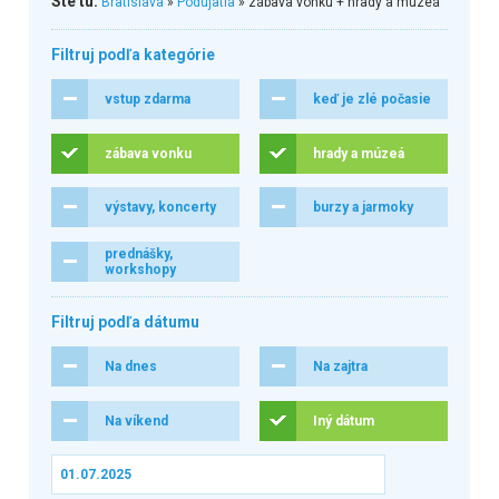
Ste tu:
Bratislava
»
Podujatia
» zábava vonku + hrady a múzeá
Filtruj podľa kategórie
vstup zdarma
keď je zlé počasie
zábava vonku
hrady a múzeá
výstavy, koncerty
burzy a jarmoky
prednášky,
workshopy
Filtruj podľa dátumu
Na dnes
Na zajtra
Na víkend
Iný dátum