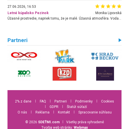
27.06.2026, 16:53
Letné kúpalisko Pezinok
. Monika Lipovská
Úžasné prostredie, napriek tomu, že je malé. Úžasná atmosféra. Voda fantastická a nádherná. Ľudí je pomerne veľa, ale su mili a ohľaduplní. Je veľmi zaujímavé sledovať, ako dokážu spolu športovať cudzí ľudia a bez ohľadu na vek. Vládne tu pohoda. Vnuka neviem dostať z vody. Ďakujem za krásny deň . Urcite sa sem vrátim. Jediný problém je s parkovaním, ale aj ten sa mi podarilo vyriešiť. Monika Bratislava
Partneri
2% z dane
l
FAQ
l
Partneri
l
Podmienky
l
Cookies
l
GDPR
l
Štatút súťaží
O nás
l
Reklama
l
Kontakt
l
Spracovanie súhlasu
© 2026
SDEŤMI.com
l
Všetky práva vyhradené
Tvorba web stránky:
Webmax