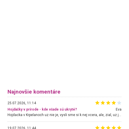
Najnovšie komentáre
25.07.2026, 11:14
Hojdačky v prírode - kde všade sú ukryté?
Eva
Hojdacka v Krpelanoch uz nie je, vysli sme si k nej vcera, ale, zial, uz je znicena. Ak sem planujete cestu len kvoli hojdacke, mozete si ju usetrit. Krasny vyhlad je tu vsak aj bez hojdacky :-)
19.07.2026, 11:44