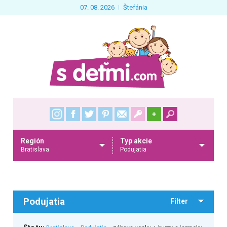
07. 08. 2026
Štefánia
+
Región
Typ akcie
Bratislava
Podujatia
Podujatia
Filter