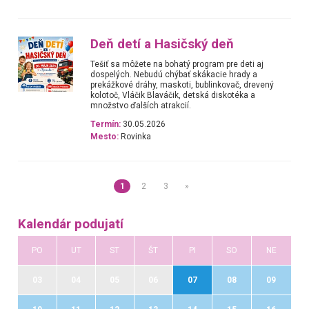
Deň detí a Hasičský deň
Tešiť sa môžete na bohatý program pre deti aj
dospelých. Nebudú chýbať skákacie hrady a
prekážkové dráhy, maskoti, bublinkovač, drevený
kolotoč, Vláčik Blaváčik, detská diskotéka a
množstvo ďalších atrakcií.
Termín:
30.05.2026
Mesto:
Rovinka
1
2
3
»
Kalendár podujatí
PO
UT
ST
ŠT
PI
SO
NE
03
04
05
06
07
08
09