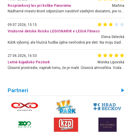
Rozprávkový les pri kolibe Panoráma
Martina
Nádherné miesto ktoré odporúčam navštíviť všetkými desiatimi, pre rodiny s deťmi, dôchodcom... Proste a jednoducho ozaj rozprávkový les.. určite ešte prídeme. Odniesli sme si na pamiatku krásne tričká,
09.07.2026, 15:15
Vnútorné detské ihrisko LEGIONARIK v LEGIA Fitness
Elena Selecká
Kútik výborný, ale hlučná hudba úplne nevhodná pre deti. Na moju žiadosť o aspoň sušenie nereagovali.
27.06.2026, 16:53
Letné kúpalisko Pezinok
. Monika Lipovská
Úžasné prostredie, napriek tomu, že je malé. Úžasná atmosféra. Voda fantastická a nádherná. Ľudí je pomerne veľa, ale su mili a ohľaduplní. Je veľmi zaujímavé sledovať, ako dokážu spolu športovať cudzí ľudia a bez ohľadu na vek. Vládne tu pohoda. Vnuka neviem dostať z vody. Ďakujem za krásny deň . Urcite sa sem vrátim. Jediný problém je s parkovaním, ale aj ten sa mi podarilo vyriešiť. Monika Bratislava
Partneri