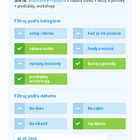
Ste tu:
Bratislava
»
Podujatia
» zábava vonku + burzy a jarmoky
+ prednášky, workshopy
Filtruj podľa kategórie
vstup zdarma
keď je zlé počasie
zábava vonku
hrady a múzeá
výstavy, koncerty
burzy a jarmoky
prednášky,
workshopy
Filtruj podľa dátumu
Na dnes
Na zajtra
Na víkend
Iný dátum