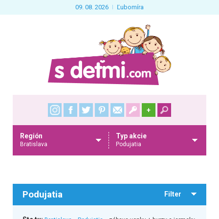
09. 08. 2026
Ľubomíra
+
Región
Typ akcie
Bratislava
Podujatia
Podujatia
Filter