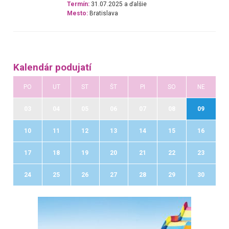
Termín:
31.07.2025 a ďalšie
Mesto:
Bratislava
Kalendár podujatí
PO
UT
ST
ŠT
PI
SO
NE
03
04
05
06
07
08
09
10
11
12
13
14
15
16
17
18
19
20
21
22
23
24
25
26
27
28
29
30