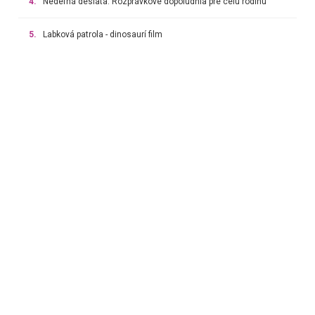
4.
Nedeľná desiata: Rozprávkové dopoludnia pre celú rodinu
5.
Labková patrola - dinosaurí film