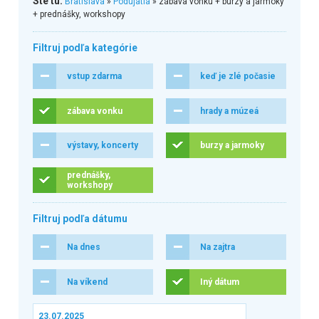
Ste tu:
Bratislava
»
Podujatia
» zábava vonku + burzy a jarmoky
+ prednášky, workshopy
Filtruj podľa kategórie
vstup zdarma
keď je zlé počasie
zábava vonku
hrady a múzeá
výstavy, koncerty
burzy a jarmoky
prednášky,
workshopy
Filtruj podľa dátumu
Na dnes
Na zajtra
Na víkend
Iný dátum