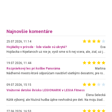
Najnovšie komentáre
25.07.2026, 11:14
Hojdačky v prírode - kde všade sú ukryté?
Eva
Hojdacka v Krpelanoch uz nie je, vysli sme si k nej vcera, ale, zial, uz je znicena. Ak sem planujete cestu len kvoli hojdacke, mozete si ju usetrit. Krasny vyhlad je tu vsak aj bez hojdacky :-)
19.07.2026, 11:44
Rozprávkový les pri kolibe Panoráma
Martina
Nádherné miesto ktoré odporúčam navštíviť všetkými desiatimi, pre rodiny s deťmi, dôchodcom... Proste a jednoducho ozaj rozprávkový les.. určite ešte prídeme. Odniesli sme si na pamiatku krásne tričká,
09.07.2026, 15:15
Vnútorné detské ihrisko LEGIONARIK v LEGIA Fitness
Elena Selecká
Kútik výborný, ale hlučná hudba úplne nevhodná pre deti. Na moju žiadosť o aspoň sušenie nereagovali.
27.06.2026, 16:53