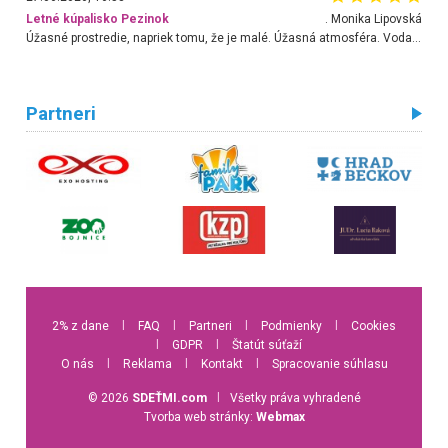
Letné kúpalisko Pezinok
. Monika Lipovská
Úžasné prostredie, napriek tomu, že je malé. Úžasná atmosféra. Voda fantastická a nádherná. Ľudí je pomerne veľa, ale su mili a ohľaduplní. Je veľmi zaujímavé sledovať, ako dokážu spolu športovať cudzí ľudia a bez ohľadu na vek. Vládne tu pohoda. Vnuka neviem dostať z vody. Ďakujem za krásny deň . Urcite sa sem vrátim. Jediný problém je s parkovaním, ale aj ten sa mi podarilo vyriešiť. Monika Bratislava
Partneri
2% z dane
l
FAQ
l
Partneri
l
Podmienky
l
Cookies
l
GDPR
l
Štatút súťaží
O nás
l
Reklama
l
Kontakt
l
Spracovanie súhlasu
© 2026
SDEŤMI.com
l
Všetky práva vyhradené
Tvorba web stránky:
Webmax