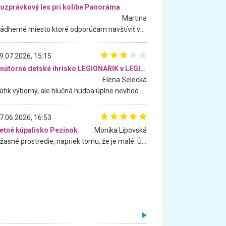
ozprávkový les pri kolibe Panoráma
Martina
Nádherné miesto ktoré odporúčam navštíviť všetkými desiatimi, pre rodiny s deťmi, dôchodcom... Proste a jednoducho ozaj rozprávkový les.. určite ešte prídeme. Odniesli sme si na pamiatku krásne tričká,
9.07.2026, 15:15
Vnútorné detské ihrisko LEGIONARIK v LEGIA Fitness
Elena Selecká
Kútik výborný, ale hlučná hudba úplne nevhodná pre deti. Na moju žiadosť o aspoň sušenie nereagovali.
7.06.2026, 16:53
etné kúpalisko Pezinok
. Monika Lipovská
Úžasné prostredie, napriek tomu, že je malé. Úžasná atmosféra. Voda fantastická a nádherná. Ľudí je pomerne veľa, ale su mili a ohľaduplní. Je veľmi zaujímavé sledovať, ako dokážu spolu športovať cudzí ľudia a bez ohľadu na vek. Vládne tu pohoda. Vnuka neviem dostať z vody. Ďakujem za krásny deň . Urcite sa sem vrátim. Jediný problém je s parkovaním, ale aj ten sa mi podarilo vyriešiť. Monika Bratislava