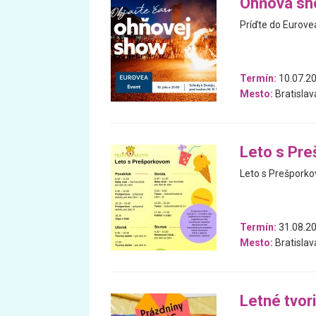
Ohňová sh
Príďte do Eurove
Termín:
10.07.2
Mesto:
Bratislav
Leto s Pr
Leto s Prešpork
Termín:
31.08.20
Mesto:
Bratislav
Letné tvori