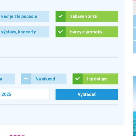
keď je zlé počasie
zábava vonku
výstavy, koncerty
burzy a jarmoky
ra
Na víkend
Iný dátum