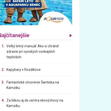
Najčítanejšie
1.
Veľký letný manuál: Ako si chrániť
zdravie pri vysokých vonkajších
teplotách
2.
Kapybary v Rozálkove
3.
Fantastické otvorenie Šantiska na
Kamzíku
4.
Za líškou aj do centra ekovýchovy na
Kamzíku