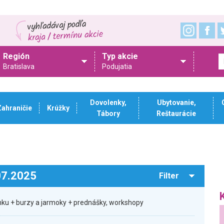
Región
Typ akcie
Bratislava
Podujatia
Dovolenky,
Ubytovanie,
Zahraničie
Krúžky
Tábory
Reštaurácie
.07.2025
Filter
ku + burzy a jarmoky + prednášky, workshopy