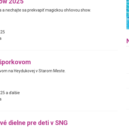
ow 2025
a a nechajte sa prekvapiť magickou ohňovou show.
025
a
ešporkovom
ovom na Heydukovej v Starom Meste.
25 a ďalšie
a
vé dielne pre deti v SNG