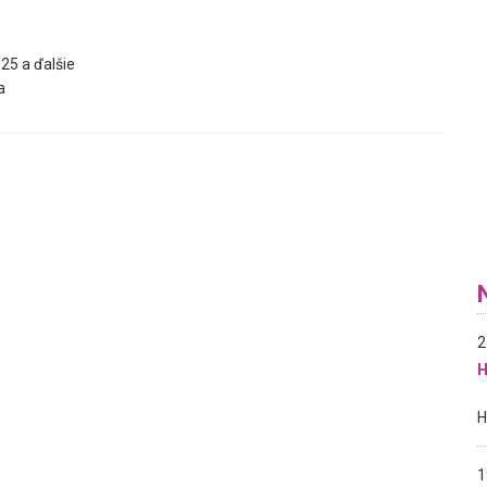
25 a ďalšie
a
2
H
1