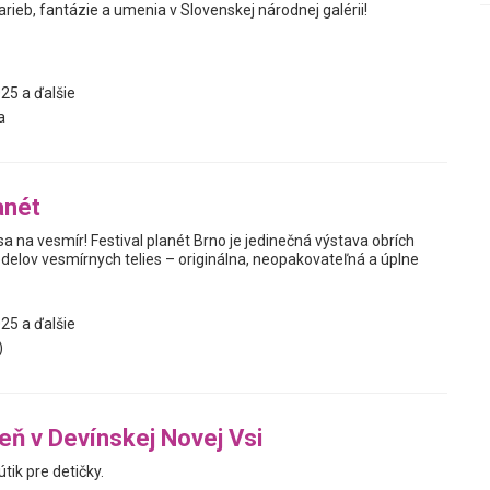
farieb, fantázie a umenia v Slovenskej národnej galérii!
25 a ďalšie
a
anét
sa na vesmír! Festival planét Brno je jedinečná výstava obrích
elov vesmírnych telies – originálna, neopakovateľná a úplne
25 a ďalšie
)
reň v Devínskej Novej Vsi
útik pre detičky.