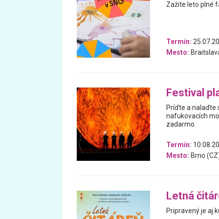
Zažite leto plné 
Termín:
25.07.20
Mesto:
Braitslav
Festival pl
Príďte a nalaďte 
nafukovacích mod
zadarmo.
Termín:
10.08.20
Mesto:
Brno (CZ
Letná čitá
Pripravený je aj k