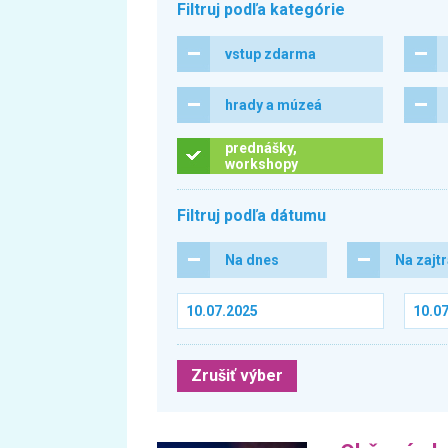
Filtruj podľa kategórie
vstup zdarma
hrady a múzeá
prednášky,
workshopy
Filtruj podľa dátumu
Na dnes
Na zajt
Zrušiť výber