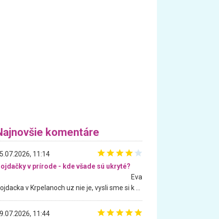
Najnovšie komentáre
5.07.2026, 11:14
ojdačky v prírode - kde všade sú ukryté?
Eva
Hojdacka v Krpelanoch uz nie je, vysli sme si k nej vcera, ale, zial, uz je znicena. Ak sem planujete cestu len kvoli hojdacke, mozete si ju usetrit. Krasny vyhlad je tu vsak aj bez hojdacky :-)
9.07.2026, 11:44