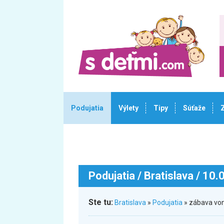
Podujatia
Výlety
Tipy
Súťaže
Podujatia
/ Bratislava / 10
Ste tu:
Bratislava
»
Podujatia
» zábava von