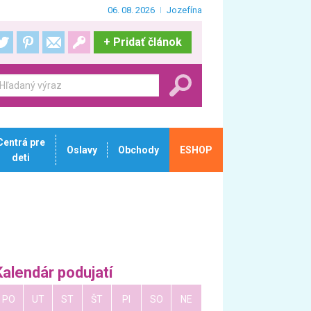
06. 08. 2026
Jozefína
+
Pridať článok
Centrá pre
Oslavy
Obchody
ESHOP
deti
Kalendár podujatí
PO
UT
ST
ŠT
PI
SO
NE