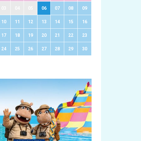
03
04
05
06
07
08
09
10
11
12
13
14
15
16
17
18
19
20
21
22
23
24
25
26
27
28
29
30