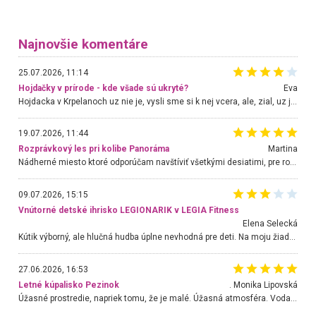
Najnovšie komentáre
25.07.2026, 11:14
Hojdačky v prírode - kde všade sú ukryté?
Eva
Hojdacka v Krpelanoch uz nie je, vysli sme si k nej vcera, ale, zial, uz je znicena. Ak sem planujete cestu len kvoli hojdacke, mozete si ju usetrit. Krasny vyhlad je tu vsak aj bez hojdacky :-)
19.07.2026, 11:44
Rozprávkový les pri kolibe Panoráma
Martina
Nádherné miesto ktoré odporúčam navštíviť všetkými desiatimi, pre rodiny s deťmi, dôchodcom... Proste a jednoducho ozaj rozprávkový les.. určite ešte prídeme. Odniesli sme si na pamiatku krásne tričká,
09.07.2026, 15:15
Vnútorné detské ihrisko LEGIONARIK v LEGIA Fitness
Elena Selecká
Kútik výborný, ale hlučná hudba úplne nevhodná pre deti. Na moju žiadosť o aspoň sušenie nereagovali.
27.06.2026, 16:53
Letné kúpalisko Pezinok
. Monika Lipovská
Úžasné prostredie, napriek tomu, že je malé. Úžasná atmosféra. Voda fantastická a nádherná. Ľudí je pomerne veľa, ale su mili a ohľaduplní. Je veľmi zaujímavé sledovať, ako dokážu spolu športovať cudzí ľudia a bez ohľadu na vek. Vládne tu pohoda. Vnuka neviem dostať z vody. Ďakujem za krásny deň . Urcite sa sem vrátim. Jediný problém je s parkovaním, ale aj ten sa mi podarilo vyriešiť. Monika Bratislava