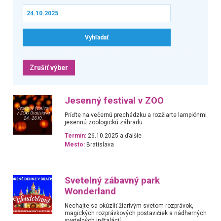
Zrušiť výber
Jesenný festival v ZOO
Príďte na večernú prechádzku a rozžiarte lampiónmi
jesennú zoologickú záhradu.
Termín:
26.10.2025 a ďalšie
Mesto:
Bratislava
Svetelný zábavný park
Wonderland
Nechajte sa okúzliť žiarivým svetom rozprávok,
magických rozprávkových postavičiek a nádherných
svetelných inštalácií.