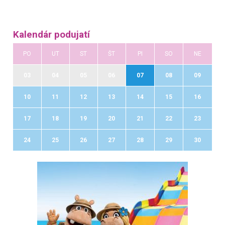
Kalendár podujatí
PO
UT
ST
ŠT
PI
SO
NE
03
04
05
06
07
08
09
10
11
12
13
14
15
16
17
18
19
20
21
22
23
24
25
26
27
28
29
30