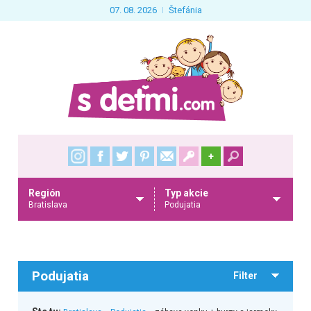
07. 08. 2026
Štefánia
+
Región
Typ akcie
Bratislava
Podujatia
Podujatia
Filter