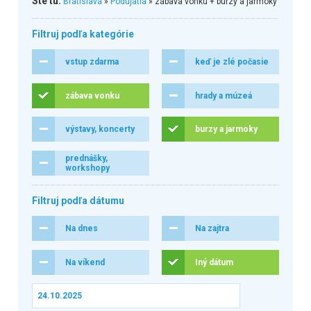
Ste tu:
Bratislava
»
Podujatia
» zábava vonku + burzy a jarmoky
Filtruj podľa kategórie
vstup zdarma
keď je zlé počasie
zábava vonku
hrady a múzeá
výstavy, koncerty
burzy a jarmoky
prednášky,
workshopy
Filtruj podľa dátumu
Na dnes
Na zajtra
Na víkend
Iný dátum