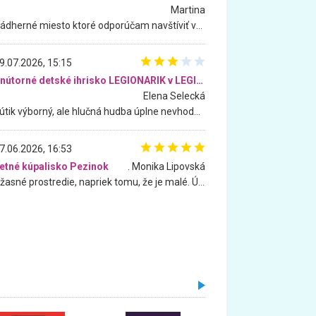
Martina
Nádherné miesto ktoré odporúčam navštíviť všetkými desiatimi, pre rodiny s deťmi, dôchodcom... Proste a jednoducho ozaj rozprávkový les.. určite ešte prídeme. Odniesli sme si na pamiatku krásne tričká,
9.07.2026, 15:15
Vnútorné detské ihrisko LEGIONARIK v LEGIA Fitness
Elena Selecká
Kútik výborný, ale hlučná hudba úplne nevhodná pre deti. Na moju žiadosť o aspoň sušenie nereagovali.
7.06.2026, 16:53
etné kúpalisko Pezinok
. Monika Lipovská
Úžasné prostredie, napriek tomu, že je malé. Úžasná atmosféra. Voda fantastická a nádherná. Ľudí je pomerne veľa, ale su mili a ohľaduplní. Je veľmi zaujímavé sledovať, ako dokážu spolu športovať cudzí ľudia a bez ohľadu na vek. Vládne tu pohoda. Vnuka neviem dostať z vody. Ďakujem za krásny deň . Urcite sa sem vrátim. Jediný problém je s parkovaním, ale aj ten sa mi podarilo vyriešiť. Monika Bratislava