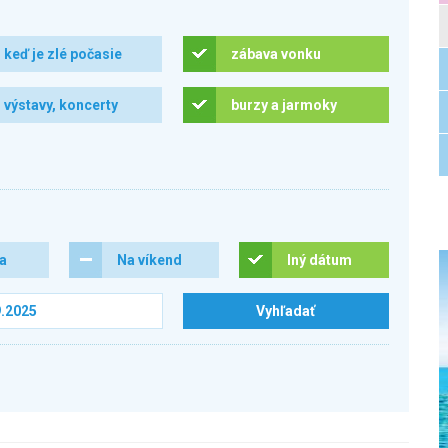
keď je zlé počasie
zábava vonku
výstavy, koncerty
burzy a jarmoky
ra
Na víkend
Iný dátum