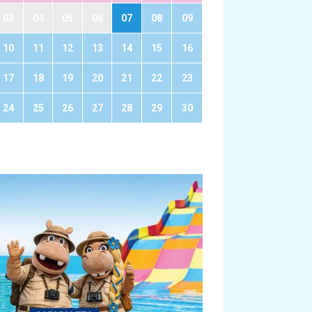
03
04
05
06
07
08
09
10
11
12
13
14
15
16
17
18
19
20
21
22
23
24
25
26
27
28
29
30