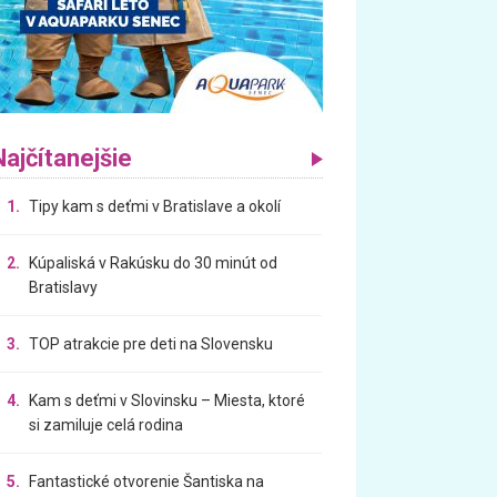
Najčítanejšie
1.
Tipy kam s deťmi v Bratislave a okolí
2.
Kúpaliská v Rakúsku do 30 minút od
Bratislavy
3.
TOP atrakcie pre deti na Slovensku
4.
Kam s deťmi v Slovinsku – Miesta, ktoré
si zamiluje celá rodina
5.
Fantastické otvorenie Šantiska na