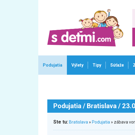
Podujatia
Výlety
Tipy
Súťaže
Podujatia
/ Bratislava / 23
Ste tu:
Bratislava
»
Podujatia
» zábava von