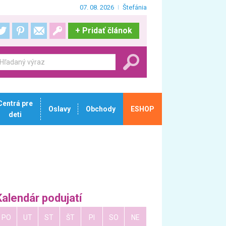
07. 08. 2026
Štefánia
+
Pridať článok
Centrá pre
Oslavy
Obchody
ESHOP
deti
Kalendár podujatí
PO
UT
ST
ŠT
PI
SO
NE