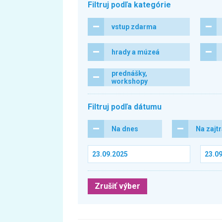
Filtruj podľa kategórie
vstup zdarma
hrady a múzeá
prednášky,
workshopy
Filtruj podľa dátumu
Na dnes
Na zajt
Zrušiť výber