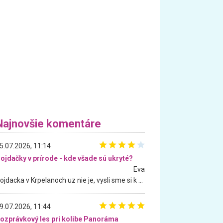
Najnovšie komentáre
5.07.2026, 11:14
ojdačky v prírode - kde všade sú ukryté?
Eva
Hojdacka v Krpelanoch uz nie je, vysli sme si k nej vcera, ale, zial, uz je znicena. Ak sem planujete cestu len kvoli hojdacke, mozete si ju usetrit. Krasny vyhlad je tu vsak aj bez hojdacky :-)
9.07.2026, 11:44
ozprávkový les pri kolibe Panoráma