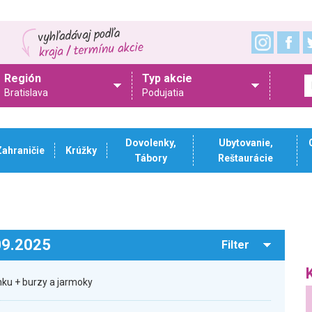
Región
Typ akcie
Bratislava
Podujatia
Dovolenky,
Ubytovanie,
Zahraničie
Krúžky
Tábory
Reštaurácie
.09.2025
Filter
ku + burzy a jarmoky