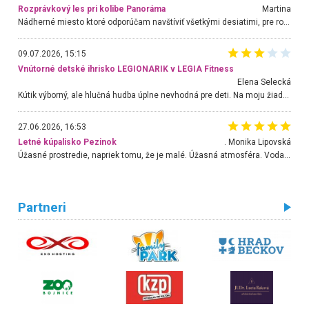
Rozprávkový les pri kolibe Panoráma
Martina
Nádherné miesto ktoré odporúčam navštíviť všetkými desiatimi, pre rodiny s deťmi, dôchodcom... Proste a jednoducho ozaj rozprávkový les.. určite ešte prídeme. Odniesli sme si na pamiatku krásne tričká,
09.07.2026, 15:15
Vnútorné detské ihrisko LEGIONARIK v LEGIA Fitness
Elena Selecká
Kútik výborný, ale hlučná hudba úplne nevhodná pre deti. Na moju žiadosť o aspoň sušenie nereagovali.
27.06.2026, 16:53
Letné kúpalisko Pezinok
. Monika Lipovská
Úžasné prostredie, napriek tomu, že je malé. Úžasná atmosféra. Voda fantastická a nádherná. Ľudí je pomerne veľa, ale su mili a ohľaduplní. Je veľmi zaujímavé sledovať, ako dokážu spolu športovať cudzí ľudia a bez ohľadu na vek. Vládne tu pohoda. Vnuka neviem dostať z vody. Ďakujem za krásny deň . Urcite sa sem vrátim. Jediný problém je s parkovaním, ale aj ten sa mi podarilo vyriešiť. Monika Bratislava
Partneri