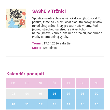
SAShE v Tržnici
Vpustite svieži autorský vánok do svojho života! Po
ponurej zime sa k slovu opäť hlási trojdňový sviatok
rukodielnej práce, ktorý prebudí naše vnemy. Pod
jednou strechou sa stretne výkvet toho
najzaujímavejšieho z lokálneho dizajnu, handmade
tvorby a remeselnej výroby.
Termín:
17.04.2026 a ďalšie
Mesto:
Bratislava
Kalendár podujatí
PO
UT
ST
ŠT
PI
SO
NE
03
04
05
06
07
08
09
10
11
12
13
14
15
16