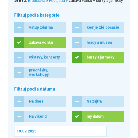
Ste tu:
Bratislava
»
Podujatia
» zábava vonku + burzy a jarmoky
Filtruj podľa kategórie
vstup zdarma
keď je zlé počasie
zábava vonku
hrady a múzeá
výstavy, koncerty
burzy a jarmoky
prednášky,
workshopy
Filtruj podľa dátumu
Na dnes
Na zajtra
Na víkend
Iný dátum