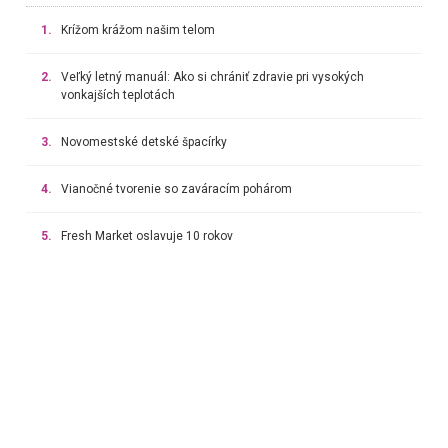
1.
Krížom krážom našim telom
2.
Veľký letný manuál: Ako si chrániť zdravie pri vysokých
vonkajších teplotách
3.
Novomestské detské špacírky
4.
Vianočné tvorenie so zaváracím pohárom
5.
Fresh Market oslavuje 10 rokov