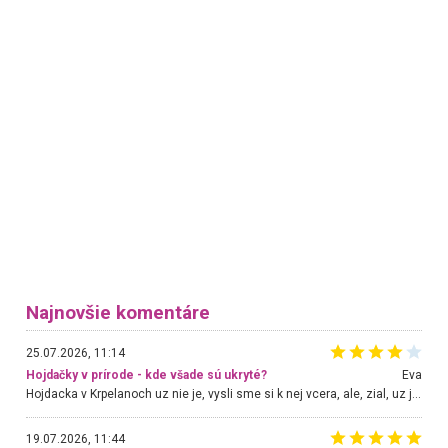
Najnovšie komentáre
25.07.2026, 11:14
Hojdačky v prírode - kde všade sú ukryté?
Eva
Hojdacka v Krpelanoch uz nie je, vysli sme si k nej vcera, ale, zial, uz je znicena. Ak sem planujete cestu len kvoli hojdacke, mozete si ju usetrit. Krasny vyhlad je tu vsak aj bez hojdacky :-)
19.07.2026, 11:44