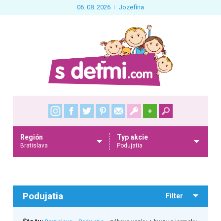
06. 08. 2026
Jozefína
+
Región
Typ akcie
Bratislava
Podujatia
Podujatia
Filter