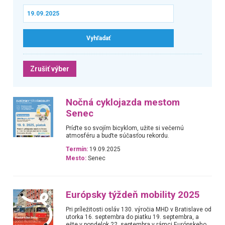
Zrušiť výber
Nočná cyklojazda mestom
Senec
Príďte so svojím bicyklom, užite si večernú
atmosféru a buďte súčasťou rekordu.
Termín:
19.09.2025
Mesto:
Senec
Európsky týždeň mobility 2025
Pri príležitosti osláv 130. výročia MHD v Bratislave od
utorka 16. septembra do piatku 19. septembra, a
ešte v pondelok 22. septembra v rámci Európskeho