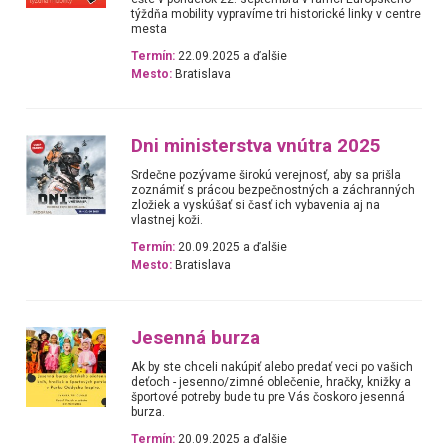
týždňa mobility vypravíme tri historické linky v centre
mesta
Termín:
22.09.2025 a ďalšie
Mesto:
Bratislava
Dni ministerstva vnútra 2025
Srdečne pozývame širokú verejnosť, aby sa prišla
zoznámiť s prácou bezpečnostných a záchranných
zložiek a vyskúšať si časť ich vybavenia aj na
vlastnej koži.
Termín:
20.09.2025 a ďalšie
Mesto:
Bratislava
Jesenná burza
Ak by ste chceli nakúpiť alebo predať veci po vašich
deťoch - jesenno/zimné oblečenie, hračky, knižky a
športové potreby bude tu pre Vás čoskoro jesenná
burza.
Termín:
20.09.2025 a ďalšie