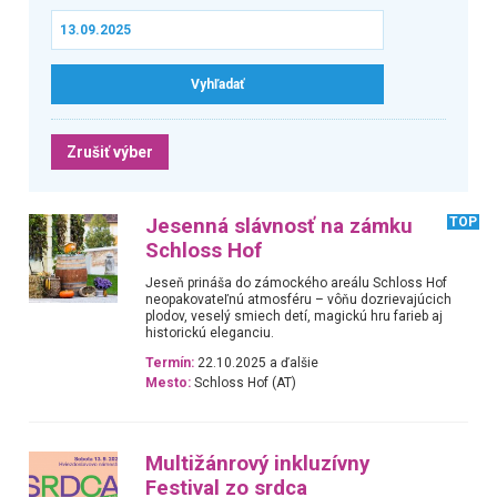
Zrušiť výber
Jesenná slávnosť na zámku
TOP
Schloss Hof
Jeseň prináša do zámockého areálu Schloss Hof
neopakovateľnú atmosféru – vôňu dozrievajúcich
plodov, veselý smiech detí, magickú hru farieb aj
historickú eleganciu.
Termín:
22.10.2025 a ďalšie
Mesto:
Schloss Hof (AT)
Multižánrový inkluzívny
Festival zo srdca