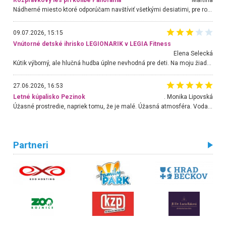
Rozprávkový les pri kolibe Panoráma
Martina
Nádherné miesto ktoré odporúčam navštíviť všetkými desiatimi, pre rodiny s deťmi, dôchodcom... Proste a jednoducho ozaj rozprávkový les.. určite ešte prídeme. Odniesli sme si na pamiatku krásne tričká,
09.07.2026, 15:15
Vnútorné detské ihrisko LEGIONARIK v LEGIA Fitness
Elena Selecká
Kútik výborný, ale hlučná hudba úplne nevhodná pre deti. Na moju žiadosť o aspoň sušenie nereagovali.
27.06.2026, 16:53
Letné kúpalisko Pezinok
. Monika Lipovská
Úžasné prostredie, napriek tomu, že je malé. Úžasná atmosféra. Voda fantastická a nádherná. Ľudí je pomerne veľa, ale su mili a ohľaduplní. Je veľmi zaujímavé sledovať, ako dokážu spolu športovať cudzí ľudia a bez ohľadu na vek. Vládne tu pohoda. Vnuka neviem dostať z vody. Ďakujem za krásny deň . Urcite sa sem vrátim. Jediný problém je s parkovaním, ale aj ten sa mi podarilo vyriešiť. Monika Bratislava
Partneri