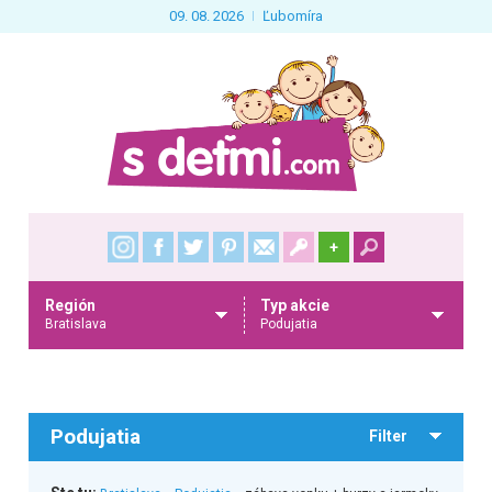
09. 08. 2026
Ľubomíra
+
Región
Typ akcie
Bratislava
Podujatia
Podujatia
Filter