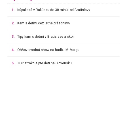
1.
Kúpaliská v Rakúsku do 30 minút od Bratislavy
2.
Kam s deťmi cez letné prázdniny?
3.
Tipy kam s deťmi v Bratislave a okolí
4.
Ohňovo-vodná show na hudbu M. Vargu
5.
TOP atrakcie pre deti na Slovensku