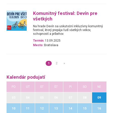
Komunitný festival: Devín pre
všetkých
Na hrade Devín sa uskutoční inkluzívny komunitný
festival, ktorý prepája ľudí všetkých vekov,
schopností a príbehov.
Termín:
13.09.2025
Mesto:
Bratislava
1
2
»
Kalendár podujatí
PO
UT
ST
ŠT
PI
SO
NE
03
04
05
06
07
08
09
10
11
12
13
14
15
16