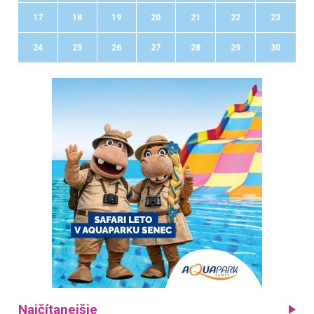
17
18
19
20
21
22
23
24
25
26
27
28
29
30
Najčítanejšie