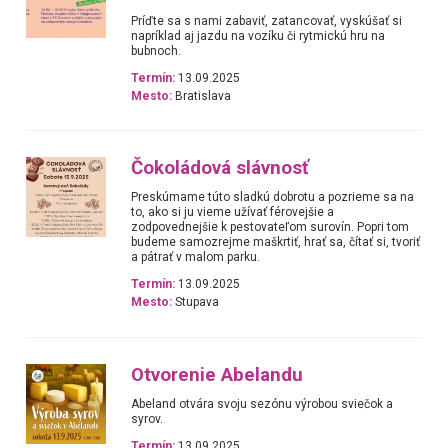
Príďte sa s nami zabaviť, zatancovať, vyskúšať si
napríklad aj jazdu na vozíku či rytmickú hru na
bubnoch.
Termín:
13.09.2025
Mesto:
Bratislava
Čokoládová slávnosť
Preskúmame túto sladkú dobrotu a pozrieme sa na
to, ako si ju vieme užívať férovejšie a
zodpovednejšie k pestovateľom surovín. Popri tom
budeme samozrejme maškrtiť, hrať sa, čítať si, tvoriť
a pátrať v malom parku.
Termín:
13.09.2025
Mesto:
Stupava
Otvorenie Abelandu
Abeland otvára svoju sezónu výrobou sviečok a
syrov.
Termín:
13.09.2025