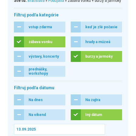
Ste tu:
Bratislava
»
Podujatia
» zábava vonku + burzy a jarmoky
Filtruj podľa kategórie
vstup zdarma
keď je zlé počasie
zábava vonku
hrady a múzeá
výstavy, koncerty
burzy a jarmoky
prednášky,
workshopy
Filtruj podľa dátumu
Na dnes
Na zajtra
Na víkend
Iný dátum