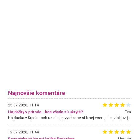
Najnovšie komentáre
25.07.2026, 11:14
Hojdačky v prírode - kde všade sú ukryté?
Eva
Hojdacka v Krpelanoch uz nie je, vysli sme si k nej vcera, ale, zial, uz je znicena. Ak sem planujete cestu len kvoli hojdacke, mozete si ju usetrit. Krasny vyhlad je tu vsak aj bez hojdacky :-)
19.07.2026, 11:44