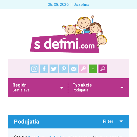
06. 08. 2026
Jozefína
+
Región
Typ akcie
Bratislava
Podujatia
Podujatia
Filter