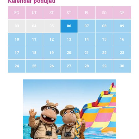
Kalendár podujatí
PO
UT
ST
ŠT
PI
SO
NE
03
04
05
06
07
08
09
10
11
12
13
14
15
16
17
18
19
20
21
22
23
24
25
26
27
28
29
30