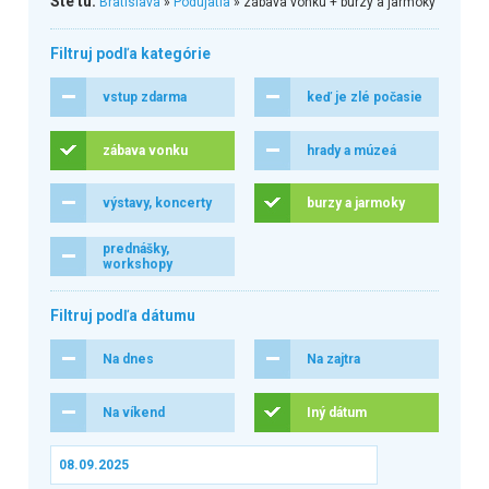
Ste tu:
Bratislava
»
Podujatia
» zábava vonku + burzy a jarmoky
Filtruj podľa kategórie
vstup zdarma
keď je zlé počasie
zábava vonku
hrady a múzeá
výstavy, koncerty
burzy a jarmoky
prednášky,
workshopy
Filtruj podľa dátumu
Na dnes
Na zajtra
Na víkend
Iný dátum