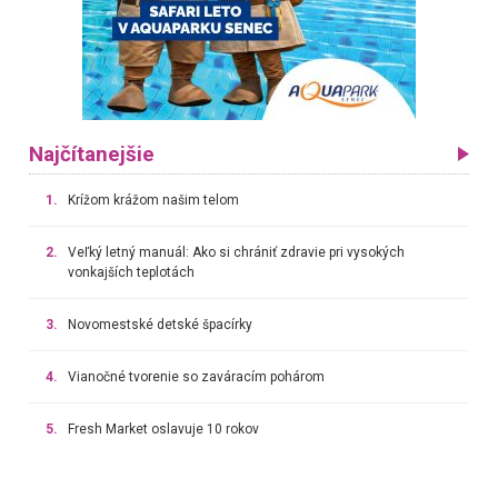
Najčítanejšie
1.
Krížom krážom našim telom
2.
Veľký letný manuál: Ako si chrániť zdravie pri vysokých
vonkajších teplotách
3.
Novomestské detské špacírky
4.
Vianočné tvorenie so zaváracím pohárom
5.
Fresh Market oslavuje 10 rokov