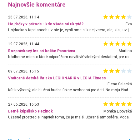
Najnovšie komentáre
25.07.2026, 11:14
Hojdačky v prírode - kde všade sú ukryté?
Eva
Hojdacka v Krpelanoch uz nie je, vysli sme si k nej vcera, ale, zial, uz je znicena. Ak sem planujete cestu len kvoli hojdacke, mozete si ju usetrit. Krasny vyhlad je tu vsak aj bez hojdacky :-)
19.07.2026, 11:44
Rozprávkový les pri kolibe Panoráma
Martina
Nádherné miesto ktoré odporúčam navštíviť všetkými desiatimi, pre rodiny s deťmi, dôchodcom... Proste a jednoducho ozaj rozprávkový les.. určite ešte prídeme. Odniesli sme si na pamiatku krásne tričká,
09.07.2026, 15:15
Vnútorné detské ihrisko LEGIONARIK v LEGIA Fitness
Elena Selecká
Kútik výborný, ale hlučná hudba úplne nevhodná pre deti. Na moju žiadosť o aspoň sušenie nereagovali.
27.06.2026, 16:53
Letné kúpalisko Pezinok
. Monika Lipovská
Úžasné prostredie, napriek tomu, že je malé. Úžasná atmosféra. Voda fantastická a nádherná. Ľudí je pomerne veľa, ale su mili a ohľaduplní. Je veľmi zaujímavé sledovať, ako dokážu spolu športovať cudzí ľudia a bez ohľadu na vek. Vládne tu pohoda. Vnuka neviem dostať z vody. Ďakujem za krásny deň . Urcite sa sem vrátim. Jediný problém je s parkovaním, ale aj ten sa mi podarilo vyriešiť. Monika Bratislava