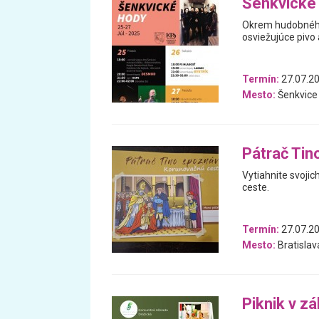
Šenkvické
Okrem hudobného 
osviežujúce pivo
Termín:
27.07.20
Mesto:
Šenkvice
Pátrač Tin
Vytiahnite svojic
ceste.
Termín:
27.07.20
Mesto:
Bratislav
Piknik v z