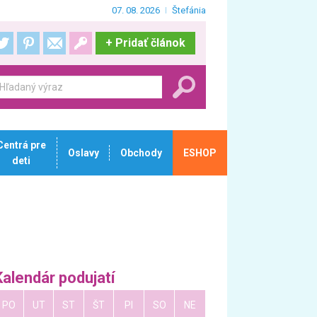
07. 08. 2026
Štefánia
+
Pridať článok
Centrá pre
Oslavy
Obchody
ESHOP
deti
Kalendár podujatí
PO
UT
ST
ŠT
PI
SO
NE