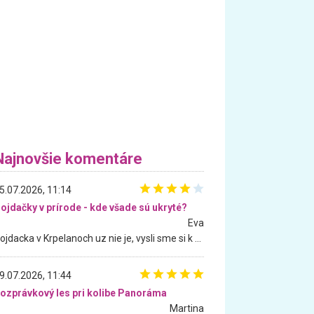
Najnovšie komentáre
5.07.2026, 11:14
ojdačky v prírode - kde všade sú ukryté?
Eva
Hojdacka v Krpelanoch uz nie je, vysli sme si k nej vcera, ale, zial, uz je znicena. Ak sem planujete cestu len kvoli hojdacke, mozete si ju usetrit. Krasny vyhlad je tu vsak aj bez hojdacky :-)
9.07.2026, 11:44
ozprávkový les pri kolibe Panoráma
Martina