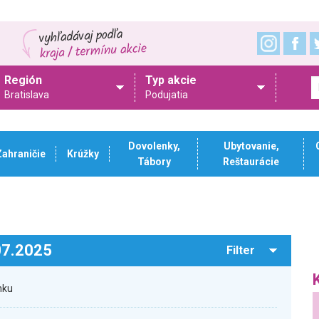
Región
Typ akcie
Bratislava
Podujatia
Dovolenky,
Ubytovanie,
Zahraničie
Krúžky
Tábory
Reštaurácie
.07.2025
Filter
nku