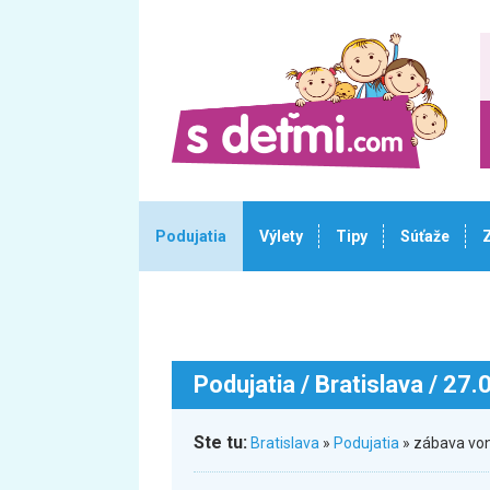
Podujatia
Výlety
Tipy
Súťaže
Podujatia
/ Bratislava / 27
Ste tu:
Bratislava
»
Podujatia
» zábava vo