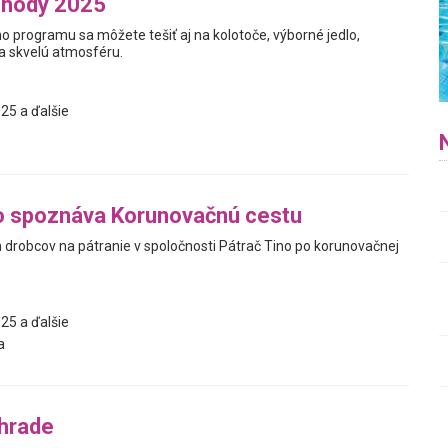
 hody 2025
programu sa môžete tešiť aj na kolotoče, výborné jedlo,
 a skvelú atmosféru.
25 a ďalšie
o spoznáva Korunovačnú cestu
h drobcov na pátranie v spoločnosti Pátrač Tino po korunovačnej
25 a ďalšie
a
áhrade