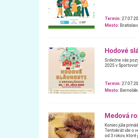
Termín:
27.07.2
Mesto:
Bratislav
Hodové slá
Srdečne vás pozý
2025 v Športovom
Termín:
27.07.20
Mesto:
Bernolák
Medová ro
Koniec júla priná
Tentokrát ide o 
od 3 rokov, ktor