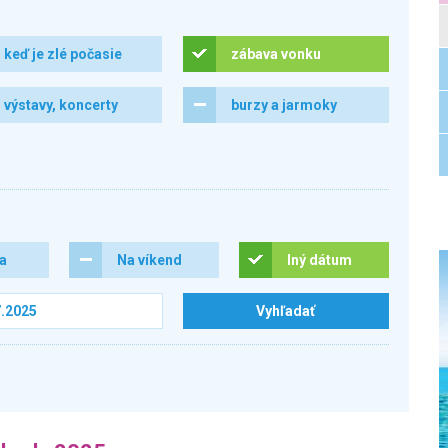
keď je zlé počasie
zábava vonku
výstavy, koncerty
burzy a jarmoky
ra
Na víkend
Iný dátum