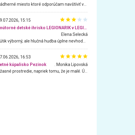
Nádherné miesto ktoré odporúčam navštíviť všetkými desiatimi, pre rodiny s deťmi, dôchodcom... Proste a jednoducho ozaj rozprávkový les.. určite ešte prídeme. Odniesli sme si na pamiatku krásne tričká,
9.07.2026, 15:15
Vnútorné detské ihrisko LEGIONARIK v LEGIA Fitness
Elena Selecká
Kútik výborný, ale hlučná hudba úplne nevhodná pre deti. Na moju žiadosť o aspoň sušenie nereagovali.
7.06.2026, 16:53
etné kúpalisko Pezinok
. Monika Lipovská
Úžasné prostredie, napriek tomu, že je malé. Úžasná atmosféra. Voda fantastická a nádherná. Ľudí je pomerne veľa, ale su mili a ohľaduplní. Je veľmi zaujímavé sledovať, ako dokážu spolu športovať cudzí ľudia a bez ohľadu na vek. Vládne tu pohoda. Vnuka neviem dostať z vody. Ďakujem za krásny deň . Urcite sa sem vrátim. Jediný problém je s parkovaním, ale aj ten sa mi podarilo vyriešiť. Monika Bratislava