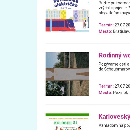
Buďte pri moment
zrýchli spojenie
obyvateľom najvä
Termín:
27.07.2
Mesto:
Bratislav
Rodinný wo
Pozývame deti a 
do Schaubmarov
Termín:
27.07.2
Mesto:
Pezinok
Karloveský
Vzhľadom na poč