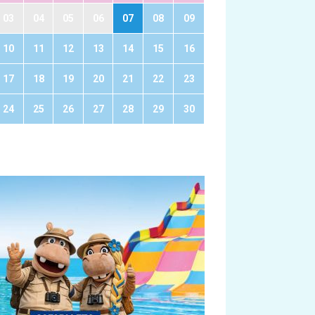
03
04
05
06
07
08
09
10
11
12
13
14
15
16
17
18
19
20
21
22
23
24
25
26
27
28
29
30