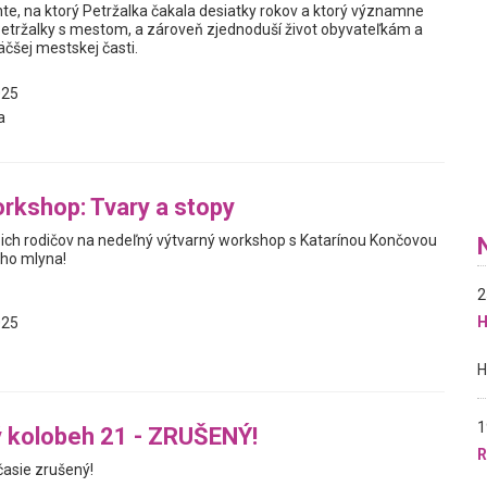
e, na ktorý Petržalka čakala desiatky rokov a ktorý významne
 Petržalky s mestom, a zároveň zjednoduší život obyvateľkám a
čšej mestskej časti.
025
a
rkshop: Tvary a stopy
ich rodičov na nedeľný výtvarný workshop s Katarínou Končovou
ho mlyna!
2
H
025
1
 kolobeh 21 - ZRUŠENÝ!
R
asie zrušený!