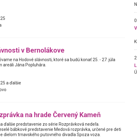
025
0
a
vnosti v Bernolákove
2
vame na Hodové slávnosti, ktoré sa budú konať 25. - 27. júla
 areáli Jána Popluhára.
L
25 a ďalšie
ovo
zprávka na hrade Červený Kameň
ša ďalšie predstavenie zo série Rozprávková nedeľa.
veselé bábkové predstavenie Medová rozprávka, určené pre deti
é je dielom trnavského putovného divadla Spoza voza.