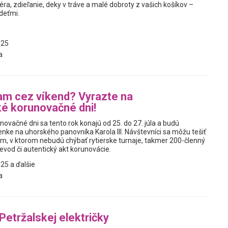
a, zdieľanie, deky v tráve a malé dobroty z vašich košíkov –
deťmi.
025
a
am cez víkend? Vyrazte na
ké korunovačné dni!
novačné dni sa tento rok konajú od 25. do 27. júla a budú
ke na uhorského panovníka Karola III. Návštevníci sa môžu tešiť
m, v ktorom nebudú chýbať rytierske turnaje, takmer 200-členný
evod či autentický akt korunovácie.
25 a ďalšie
a
Petržalskej električky