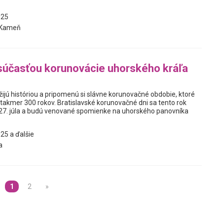
025
 Kameň
súčasťou korunovácie uhorského kráľa
ožijú históriou a pripomenú si slávne korunovačné obdobie, ktoré
 takmer 300 rokov. Bratislavské korunovačné dni sa tento rok
 27. júla a budú venované spomienke na uhorského panovníka
25 a ďalšie
a
1
2
»