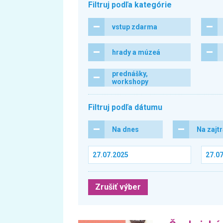
Filtruj podľa kategórie
vstup zdarma
hrady a múzeá
prednášky,
workshopy
Filtruj podľa dátumu
Na dnes
Na zajt
Zrušiť výber