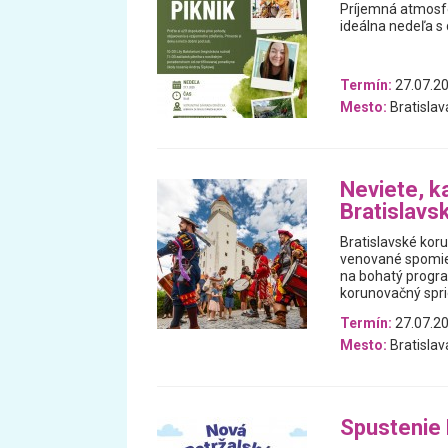
Príjemná atmosfér
ideálna nedeľa s 
Termín:
27.07.2
Mesto:
Bratislav
Neviete, k
Bratislavs
Bratislavské koru
venované spomien
na bohatý progra
korunovačný spri
Termín:
27.07.20
Mesto:
Bratislav
Spustenie 