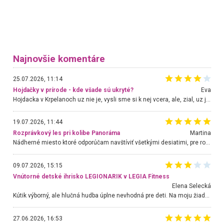
Najnovšie komentáre
25.07.2026, 11:14
Hojdačky v prírode - kde všade sú ukryté?
Eva
Hojdacka v Krpelanoch uz nie je, vysli sme si k nej vcera, ale, zial, uz je znicena. Ak sem planujete cestu len kvoli hojdacke, mozete si ju usetrit. Krasny vyhlad je tu vsak aj bez hojdacky :-)
19.07.2026, 11:44
Rozprávkový les pri kolibe Panoráma
Martina
Nádherné miesto ktoré odporúčam navštíviť všetkými desiatimi, pre rodiny s deťmi, dôchodcom... Proste a jednoducho ozaj rozprávkový les.. určite ešte prídeme. Odniesli sme si na pamiatku krásne tričká,
09.07.2026, 15:15
Vnútorné detské ihrisko LEGIONARIK v LEGIA Fitness
Elena Selecká
Kútik výborný, ale hlučná hudba úplne nevhodná pre deti. Na moju žiadosť o aspoň sušenie nereagovali.
27.06.2026, 16:53