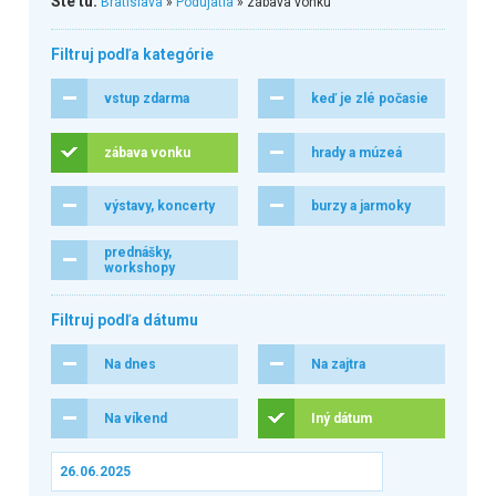
Ste tu:
Bratislava
»
Podujatia
» zábava vonku
Filtruj podľa kategórie
vstup zdarma
keď je zlé počasie
zábava vonku
hrady a múzeá
výstavy, koncerty
burzy a jarmoky
prednášky,
workshopy
Filtruj podľa dátumu
Na dnes
Na zajtra
Na víkend
Iný dátum