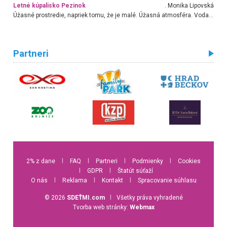
Letné kúpalisko Pezinok
. Monika Lipovská
Úžasné prostredie, napriek tomu, že je malé. Úžasná atmosféra. Voda fantastická a nádherná. Ľudí je pomerne veľa, ale su mili a ohľaduplní. Je veľmi zaujímavé sledovať, ako dokážu spolu športovať cudzí ľudia a bez ohľadu na vek. Vládne tu pohoda. Vnuka neviem dostať z vody. Ďakujem za krásny deň . Urcite sa sem vrátim. Jediný problém je s parkovaním, ale aj ten sa mi podarilo vyriešiť. Monika Bratislava
Partneri
2% z dane
l
FAQ
l
Partneri
l
Podmienky
l
Cookies
l
GDPR
l
Štatút súťaží
O nás
l
Reklama
l
Kontakt
l
Spracovanie súhlasu
© 2026
SDEŤMI.com
l
Všetky práva vyhradené
Tvorba web stránky:
Webmax