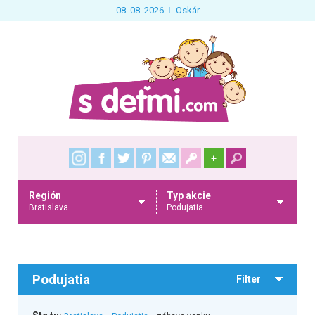
08. 08. 2026
Oskár
+
Región
Typ akcie
Bratislava
Podujatia
Podujatia
Filter