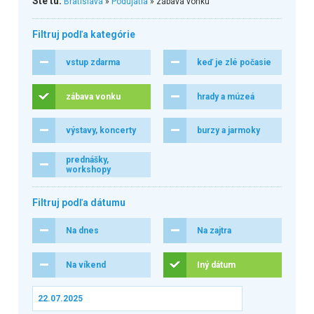
Ste tu:
Bratislava
»
Podujatia
» zábava vonku
Filtruj podľa kategórie
vstup zdarma
keď je zlé počasie
zábava vonku
hrady a múzeá
výstavy, koncerty
burzy a jarmoky
prednášky,
workshopy
Filtruj podľa dátumu
Na dnes
Na zajtra
Na víkend
Iný dátum