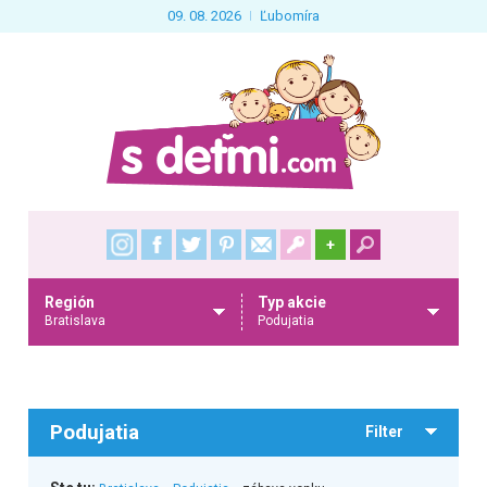
09. 08. 2026
Ľubomíra
+
Región
Typ akcie
Bratislava
Podujatia
Podujatia
Filter