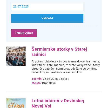
Zrušiť výber
Šermiarske utorky v Starej
radnici
Aj počas tohto leta vás pozývame do centra mesta,
kde v tieni Starej radnice, môžete vo vybrané utorky
stretnúť udatných šermiarov, odvážne bojovníčky,
bubeníkov, mušketierov a zástavníkov.
Termín:
26.08.2025 a ďalšie
Mesto:
Bratislava
Letná čitáreň v Devínskej
Novej Vsi