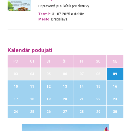
Pripravený je aj kútik pre detičky.
Termín:
31.07.2025 a ďalšie
Mesto:
Bratislava
Kalendár podujatí
PO
UT
ST
ŠT
PI
SO
NE
03
04
05
06
07
08
09
10
11
12
13
14
15
16
17
18
19
20
21
22
23
24
25
26
27
28
29
30