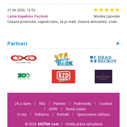
27.06.2026, 16:53
Letné kúpalisko Pezinok
. Monika Lipovská
Úžasné prostredie, napriek tomu, že je malé. Úžasná atmosféra. Voda fantastická a nádherná. Ľudí je pomerne veľa, ale su mili a ohľaduplní. Je veľmi zaujímavé sledovať, ako dokážu spolu športovať cudzí ľudia a bez ohľadu na vek. Vládne tu pohoda. Vnuka neviem dostať z vody. Ďakujem za krásny deň . Urcite sa sem vrátim. Jediný problém je s parkovaním, ale aj ten sa mi podarilo vyriešiť. Monika Bratislava
Partneri
2% z dane
l
FAQ
l
Partneri
l
Podmienky
l
Cookies
l
GDPR
l
Štatút súťaží
O nás
l
Reklama
l
Kontakt
l
Spracovanie súhlasu
© 2026
SDEŤMI.com
l
Všetky práva vyhradené