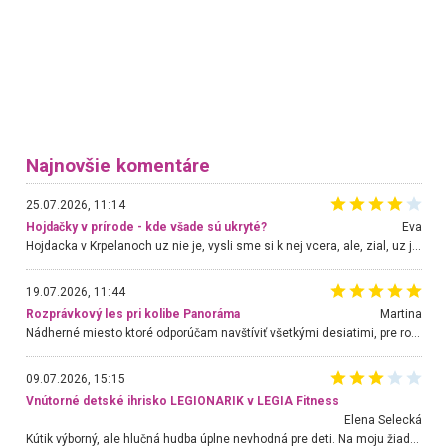
Najnovšie komentáre
25.07.2026, 11:14
Hojdačky v prírode - kde všade sú ukryté?
Eva
Hojdacka v Krpelanoch uz nie je, vysli sme si k nej vcera, ale, zial, uz je znicena. Ak sem planujete cestu len kvoli hojdacke, mozete si ju usetrit. Krasny vyhlad je tu vsak aj bez hojdacky :-)
19.07.2026, 11:44
Rozprávkový les pri kolibe Panoráma
Martina
Nádherné miesto ktoré odporúčam navštíviť všetkými desiatimi, pre rodiny s deťmi, dôchodcom... Proste a jednoducho ozaj rozprávkový les.. určite ešte prídeme. Odniesli sme si na pamiatku krásne tričká,
09.07.2026, 15:15
Vnútorné detské ihrisko LEGIONARIK v LEGIA Fitness
Elena Selecká
Kútik výborný, ale hlučná hudba úplne nevhodná pre deti. Na moju žiadosť o aspoň sušenie nereagovali.