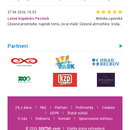
27.06.2026, 16:53
Letné kúpalisko Pezinok
. Monika Lipovská
Úžasné prostredie, napriek tomu, že je malé. Úžasná atmosféra. Voda fantastická a nádherná. Ľudí je pomerne veľa, ale su mili a ohľaduplní. Je veľmi zaujímavé sledovať, ako dokážu spolu športovať cudzí ľudia a bez ohľadu na vek. Vládne tu pohoda. Vnuka neviem dostať z vody. Ďakujem za krásny deň . Urcite sa sem vrátim. Jediný problém je s parkovaním, ale aj ten sa mi podarilo vyriešiť. Monika Bratislava
Partneri
2% z dane
l
FAQ
l
Partneri
l
Podmienky
l
Cookies
l
GDPR
l
Štatút súťaží
O nás
l
Reklama
l
Kontakt
l
Spracovanie súhlasu
© 2026
SDEŤMI.com
l
Všetky práva vyhradené