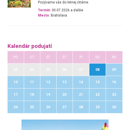
Pozývame vás do letnej čitárne.
Termín:
30.07.2026 a ďalšie
Mesto:
Bratislava
Kalendár podujatí
PO
UT
ST
ŠT
PI
SO
NE
03
04
05
06
07
08
09
10
11
12
13
14
15
16
17
18
19
20
21
22
23
24
25
26
27
28
29
30