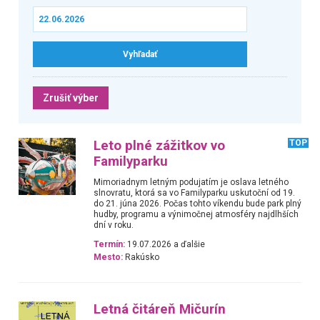
Zrušiť výber
Leto plné zážitkov vo
TOP
Familyparku
Mimoriadnym letným podujatím je oslava letného
slnovratu, ktorá sa vo Familyparku uskutoční od 19.
do 21. júna 2026. Počas tohto víkendu bude park plný
hudby, programu a výnimočnej atmosféry najdlhších
dní v roku.
Termín:
19.07.2026 a ďalšie
Mesto:
Rakúsko
Letná čitáreň Mičurín