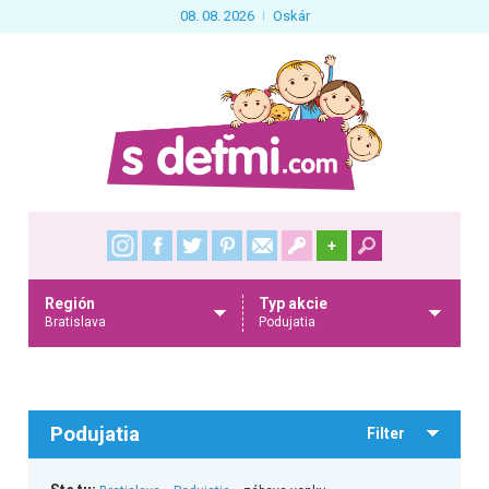
08. 08. 2026
Oskár
+
Región
Typ akcie
Bratislava
Podujatia
Podujatia
Filter