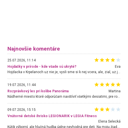
Najnovšie komentáre
25.07.2026, 11:14
Hojdačky v prírode - kde všade sú ukryté?
Eva
Hojdacka v Krpelanoch uz nie je, vysli sme si k nej vcera, ale, zial, uz je znicena. Ak sem planujete cestu len kvoli hojdacke, mozete si ju usetrit. Krasny vyhlad je tu vsak aj bez hojdacky :-)
19.07.2026, 11:44
Rozprávkový les pri kolibe Panoráma
Martina
Nádherné miesto ktoré odporúčam navštíviť všetkými desiatimi, pre rodiny s deťmi, dôchodcom... Proste a jednoducho ozaj rozprávkový les.. určite ešte prídeme. Odniesli sme si na pamiatku krásne tričká,
09.07.2026, 15:15
Vnútorné detské ihrisko LEGIONARIK v LEGIA Fitness
Elena Selecká
Kútik výborný, ale hlučná hudba úplne nevhodná pre deti. Na moju žiadosť o aspoň sušenie nereagovali.