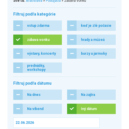
Ste tu:
Bratislava
»
Podujatia
» zábava vonku
Filtruj podľa kategórie
vstup zdarma
keď je zlé počasie
zábava vonku
hrady a múzeá
výstavy, koncerty
burzy a jarmoky
prednášky,
workshopy
Filtruj podľa dátumu
Na dnes
Na zajtra
Na víkend
Iný dátum