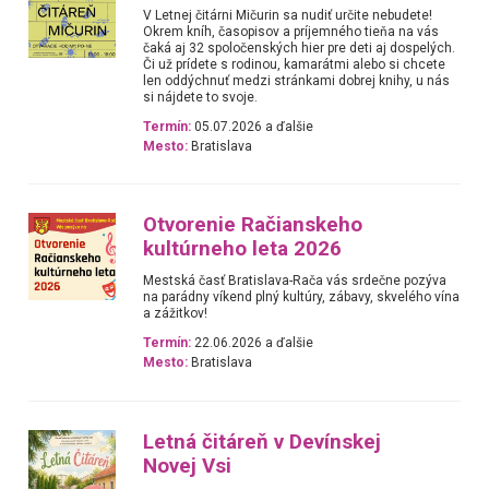
V Letnej čitárni Mičurin sa nudiť určite nebudete!
Okrem kníh, časopisov a príjemného tieňa na vás
čaká aj 32 spoločenských hier pre deti aj dospelých.
Či už prídete s rodinou, kamarátmi alebo si chcete
len oddýchnuť medzi stránkami dobrej knihy, u nás
si nájdete to svoje.
Termín:
05.07.2026 a ďalšie
Mesto:
Bratislava
Otvorenie Račianskeho
kultúrneho leta 2026
Mestská časť Bratislava-Rača vás srdečne pozýva
na parádny víkend plný kultúry, zábavy, skvelého vína
a zážitkov!
Termín:
22.06.2026 a ďalšie
Mesto:
Bratislava
Letná čitáreň v Devínskej
Novej Vsi