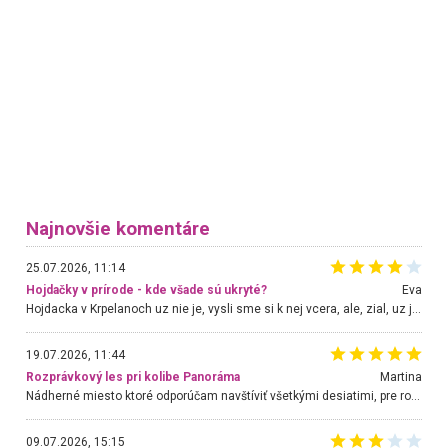
Najnovšie komentáre
25.07.2026, 11:14
Hojdačky v prírode - kde všade sú ukryté?
Eva
Hojdacka v Krpelanoch uz nie je, vysli sme si k nej vcera, ale, zial, uz je znicena. Ak sem planujete cestu len kvoli hojdacke, mozete si ju usetrit. Krasny vyhlad je tu vsak aj bez hojdacky :-)
19.07.2026, 11:44
Rozprávkový les pri kolibe Panoráma
Martina
Nádherné miesto ktoré odporúčam navštíviť všetkými desiatimi, pre rodiny s deťmi, dôchodcom... Proste a jednoducho ozaj rozprávkový les.. určite ešte prídeme. Odniesli sme si na pamiatku krásne tričká,
09.07.2026, 15:15