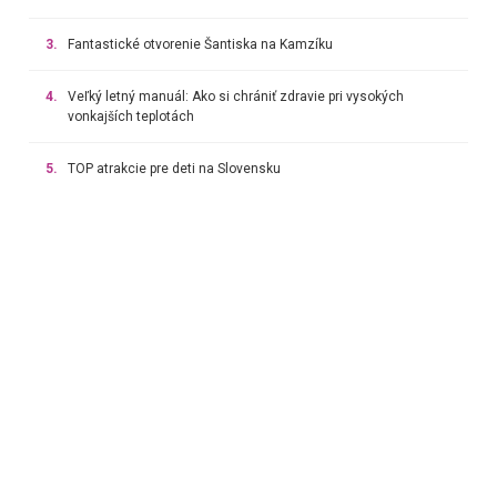
3.
Fantastické otvorenie Šantiska na Kamzíku
4.
Veľký letný manuál: Ako si chrániť zdravie pri vysokých
vonkajších teplotách
5.
TOP atrakcie pre deti na Slovensku