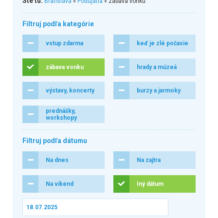
Ste tu:
Bratislava
»
Podujatia
» zábava vonku
Filtruj podľa kategórie
vstup zdarma
keď je zlé počasie
zábava vonku
hrady a múzeá
výstavy, koncerty
burzy a jarmoky
prednášky,
workshopy
Filtruj podľa dátumu
Na dnes
Na zajtra
Na víkend
Iný dátum