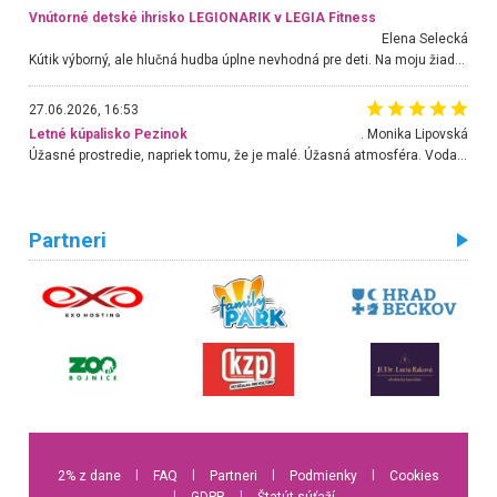
Vnútorné detské ihrisko LEGIONARIK v LEGIA Fitness
Elena Selecká
Kútik výborný, ale hlučná hudba úplne nevhodná pre deti. Na moju žiadosť o aspoň sušenie nereagovali.
27.06.2026, 16:53
Letné kúpalisko Pezinok
. Monika Lipovská
Úžasné prostredie, napriek tomu, že je malé. Úžasná atmosféra. Voda fantastická a nádherná. Ľudí je pomerne veľa, ale su mili a ohľaduplní. Je veľmi zaujímavé sledovať, ako dokážu spolu športovať cudzí ľudia a bez ohľadu na vek. Vládne tu pohoda. Vnuka neviem dostať z vody. Ďakujem za krásny deň . Urcite sa sem vrátim. Jediný problém je s parkovaním, ale aj ten sa mi podarilo vyriešiť. Monika Bratislava
Partneri
2% z dane
l
FAQ
l
Partneri
l
Podmienky
l
Cookies