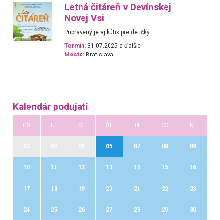
Letná čitáreň v Devínskej
Novej Vsi
Pripravený je aj kútik pre detičky.
Termín:
31.07.2025 a ďalšie
Mesto:
Bratislava
Kalendár podujatí
PO
UT
ST
ŠT
PI
SO
NE
03
04
05
06
07
08
09
10
11
12
13
14
15
16
17
18
19
20
21
22
23
24
25
26
27
28
29
30