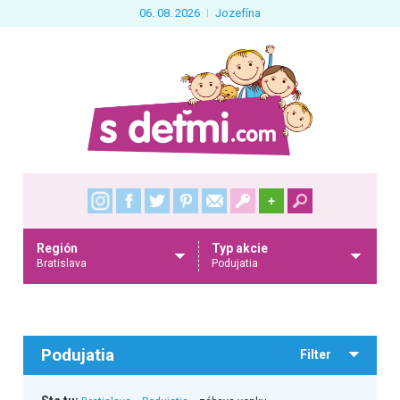
06. 08. 2026
Jozefína
+
Región
Typ akcie
Bratislava
Podujatia
Podujatia
Filter