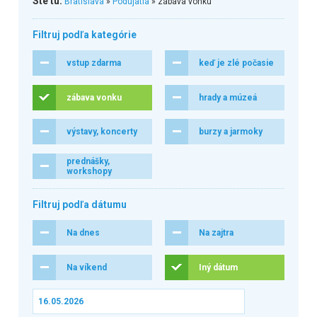
Ste tu:
Bratislava
»
Podujatia
» zábava vonku
Filtruj podľa kategórie
vstup zdarma
keď je zlé počasie
zábava vonku
hrady a múzeá
výstavy, koncerty
burzy a jarmoky
prednášky,
workshopy
Filtruj podľa dátumu
Na dnes
Na zajtra
Na víkend
Iný dátum