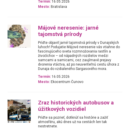
Termín:
16.05.2026
Mesto:
Bratislava
Májové neresenie: jarné
tajomstvá prírody
Príďte objaviť jarné tajomstvá prírody v Dunajských
luhoch! Podujatie Májové neresenie vás vtiahne do
fascinujúceho sveta rozmnožovania rastlín a
živočíchov – od nápadných rozdielov medzi
samcami a samicami, cez zaujímavé prejavy
dvorenia vtáctva, až po neuveriteľnú cestu úhora z
Dunaja do vzdialeného Sargasového mora.
Termín:
16.05.2026
Mesto:
Ekocentrum Čunovo
Zraz historických autobusov a
úžitkových vozidiel
Príďte sa pozrieť, dotknúť sa histórie a zažiť
atmosféru, akú dnes už na cestách len tak
nestretnete.