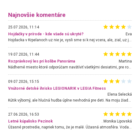
Najnovšie komentáre
25.07.2026, 11:14
Hojdačky v prírode - kde všade sú ukryté?
Eva
Hojdacka v Krpelanoch uz nie je, vysli sme si k nej vcera, ale, zial, uz je znicena. Ak sem planujete cestu len kvoli hojdacke, mozete si ju usetrit. Krasny vyhlad je tu vsak aj bez hojdacky :-)
19.07.2026, 11:44
Rozprávkový les pri kolibe Panoráma
Martina
Nádherné miesto ktoré odporúčam navštíviť všetkými desiatimi, pre rodiny s deťmi, dôchodcom... Proste a jednoducho ozaj rozprávkový les.. určite ešte prídeme. Odniesli sme si na pamiatku krásne tričká,
09.07.2026, 15:15
Vnútorné detské ihrisko LEGIONARIK v LEGIA Fitness
Elena Selecká
Kútik výborný, ale hlučná hudba úplne nevhodná pre deti. Na moju žiadosť o aspoň sušenie nereagovali.
27.06.2026, 16:53
Letné kúpalisko Pezinok
. Monika Lipovská
Úžasné prostredie, napriek tomu, že je malé. Úžasná atmosféra. Voda fantastická a nádherná. Ľudí je pomerne veľa, ale su mili a ohľaduplní. Je veľmi zaujímavé sledovať, ako dokážu spolu športovať cudzí ľudia a bez ohľadu na vek. Vládne tu pohoda. Vnuka neviem dostať z vody. Ďakujem za krásny deň . Urcite sa sem vrátim. Jediný problém je s parkovaním, ale aj ten sa mi podarilo vyriešiť. Monika Bratislava