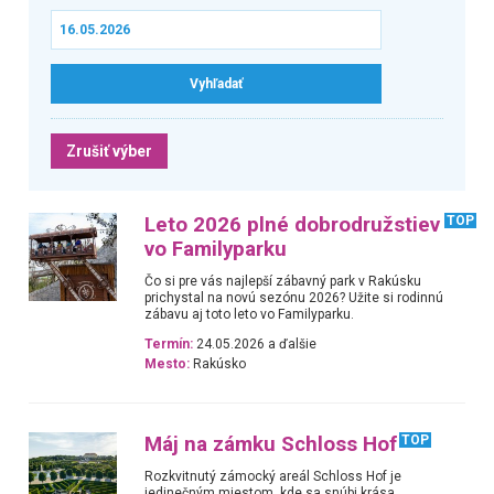
Zrušiť výber
Leto 2026 plné dobrodružstiev
TOP
vo Familyparku
Čo si pre vás najlepší zábavný park v Rakúsku
prichystal na novú sezónu 2026? Užite si rodinnú
zábavu aj toto leto vo Familyparku.
Termín:
24.05.2026 a ďalšie
Mesto:
Rakúsko
Máj na zámku Schloss Hof
TOP
Rozkvitnutý zámocký areál Schloss Hof je
jedinečným miestom, kde sa snúbi krása