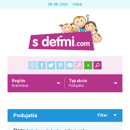
08. 08. 2026
Oskár
+
Región
Typ akcie
Bratislava
Podujatia
Podujatia
Filter