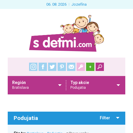
06. 08. 2026
Jozefína
+
Región
Typ akcie
Bratislava
Podujatia
Podujatia
Filter