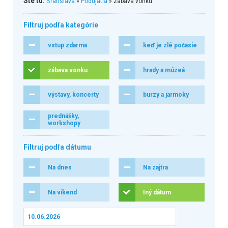
Ste tu:
Bratislava
»
Podujatia
» zábava vonku
Filtruj podľa kategórie
vstup zdarma
keď je zlé počasie
zábava vonku
hrady a múzeá
výstavy, koncerty
burzy a jarmoky
prednášky,
workshopy
Filtruj podľa dátumu
Na dnes
Na zajtra
Na víkend
Iný dátum