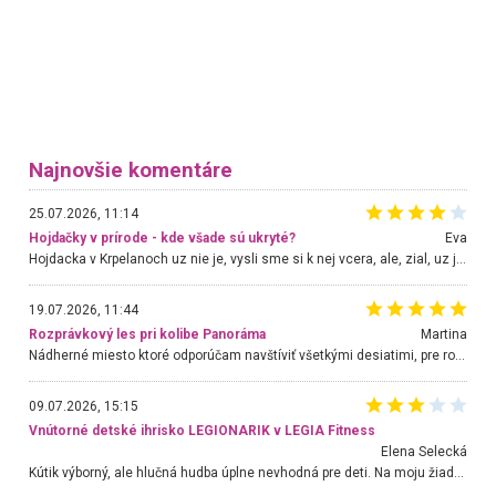
Najnovšie komentáre
25.07.2026, 11:14
Hojdačky v prírode - kde všade sú ukryté?
Eva
Hojdacka v Krpelanoch uz nie je, vysli sme si k nej vcera, ale, zial, uz je znicena. Ak sem planujete cestu len kvoli hojdacke, mozete si ju usetrit. Krasny vyhlad je tu vsak aj bez hojdacky :-)
19.07.2026, 11:44
Rozprávkový les pri kolibe Panoráma
Martina
Nádherné miesto ktoré odporúčam navštíviť všetkými desiatimi, pre rodiny s deťmi, dôchodcom... Proste a jednoducho ozaj rozprávkový les.. určite ešte prídeme. Odniesli sme si na pamiatku krásne tričká,
09.07.2026, 15:15
Vnútorné detské ihrisko LEGIONARIK v LEGIA Fitness
Elena Selecká
Kútik výborný, ale hlučná hudba úplne nevhodná pre deti. Na moju žiadosť o aspoň sušenie nereagovali.