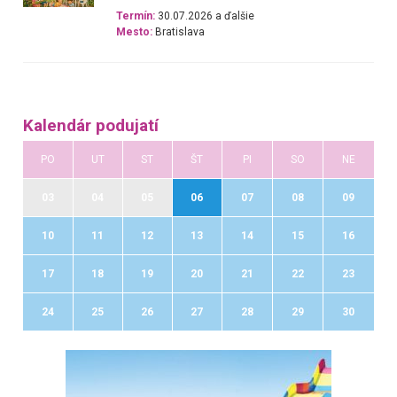
Termín:
30.07.2026 a ďalšie
Mesto:
Bratislava
Kalendár podujatí
PO
UT
ST
ŠT
PI
SO
NE
03
04
05
06
07
08
09
10
11
12
13
14
15
16
17
18
19
20
21
22
23
24
25
26
27
28
29
30