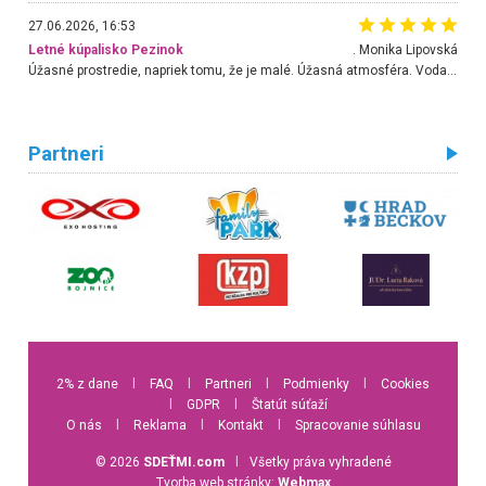
27.06.2026, 16:53
Letné kúpalisko Pezinok
. Monika Lipovská
Úžasné prostredie, napriek tomu, že je malé. Úžasná atmosféra. Voda fantastická a nádherná. Ľudí je pomerne veľa, ale su mili a ohľaduplní. Je veľmi zaujímavé sledovať, ako dokážu spolu športovať cudzí ľudia a bez ohľadu na vek. Vládne tu pohoda. Vnuka neviem dostať z vody. Ďakujem za krásny deň . Urcite sa sem vrátim. Jediný problém je s parkovaním, ale aj ten sa mi podarilo vyriešiť. Monika Bratislava
Partneri
2% z dane
l
FAQ
l
Partneri
l
Podmienky
l
Cookies
l
GDPR
l
Štatút súťaží
O nás
l
Reklama
l
Kontakt
l
Spracovanie súhlasu
© 2026
SDEŤMI.com
l
Všetky práva vyhradené
Tvorba web stránky:
Webmax