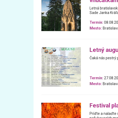
vnúčatkam
Letná bratislavs
Sade Janka Kráľ
Termín:
08.08.2
Mesto:
Bratislav
Letný augu
Čaká nás pestrý 
Termín:
27.08.20
Mesto:
Bratislav
Festival pl
Príďte a nalaďte 