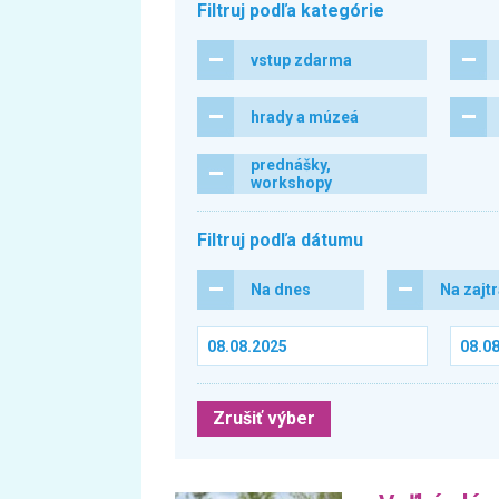
Filtruj podľa kategórie
vstup zdarma
hrady a múzeá
prednášky,
workshopy
Filtruj podľa dátumu
Na dnes
Na zajt
Zrušiť výber