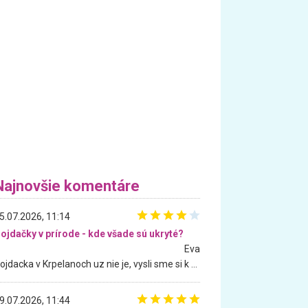
Najnovšie komentáre
5.07.2026, 11:14
ojdačky v prírode - kde všade sú ukryté?
Eva
Hojdacka v Krpelanoch uz nie je, vysli sme si k nej vcera, ale, zial, uz je znicena. Ak sem planujete cestu len kvoli hojdacke, mozete si ju usetrit. Krasny vyhlad je tu vsak aj bez hojdacky :-)
9.07.2026, 11:44