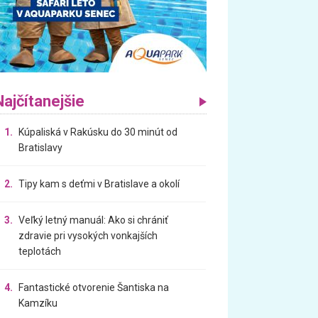
Najčítanejšie
1.
Kúpaliská v Rakúsku do 30 minút od
Bratislavy
2.
Tipy kam s deťmi v Bratislave a okolí
3.
Veľký letný manuál: Ako si chrániť
zdravie pri vysokých vonkajších
teplotách
4.
Fantastické otvorenie Šantiska na
Kamzíku