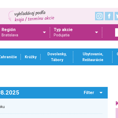
Región
Typ akcie
Bratislava
Podujatia
Dovolenky,
Ubytovanie,
Zahraničie
Krúžky
Tábory
Reštaurácie
.08.2025
Filter
nku