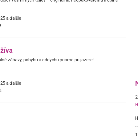
elov vesmírnych telies – originálna, neopakovateľná a úplne
25 a ďalšie
)
žíva
i plné zábavy, pohybu a oddychu priamo pri jazere!
25 a ďalšie
a
2
H
1