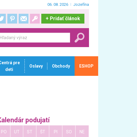
06. 08. 2026
Jozefína
+
Pridať článok
Centrá pre
Oslavy
Obchody
ESHOP
deti
Kalendár podujatí
PO
UT
ST
ŠT
PI
SO
NE