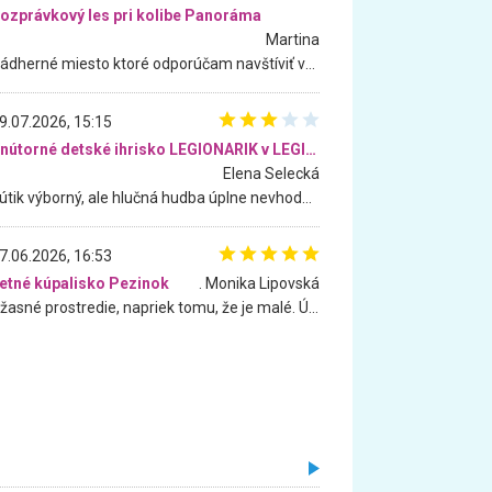
ozprávkový les pri kolibe Panoráma
Martina
Nádherné miesto ktoré odporúčam navštíviť všetkými desiatimi, pre rodiny s deťmi, dôchodcom... Proste a jednoducho ozaj rozprávkový les.. určite ešte prídeme. Odniesli sme si na pamiatku krásne tričká,
9.07.2026, 15:15
Vnútorné detské ihrisko LEGIONARIK v LEGIA Fitness
Elena Selecká
Kútik výborný, ale hlučná hudba úplne nevhodná pre deti. Na moju žiadosť o aspoň sušenie nereagovali.
7.06.2026, 16:53
etné kúpalisko Pezinok
. Monika Lipovská
Úžasné prostredie, napriek tomu, že je malé. Úžasná atmosféra. Voda fantastická a nádherná. Ľudí je pomerne veľa, ale su mili a ohľaduplní. Je veľmi zaujímavé sledovať, ako dokážu spolu športovať cudzí ľudia a bez ohľadu na vek. Vládne tu pohoda. Vnuka neviem dostať z vody. Ďakujem za krásny deň . Urcite sa sem vrátim. Jediný problém je s parkovaním, ale aj ten sa mi podarilo vyriešiť. Monika Bratislava