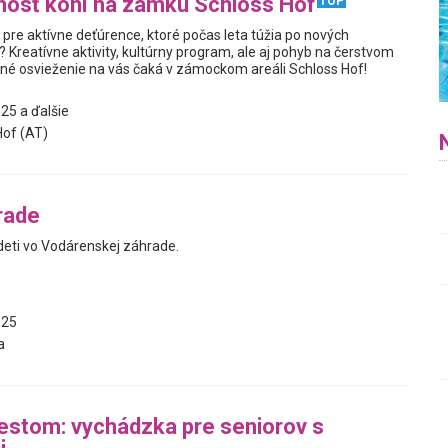
nosť koní na zámku Schloss Hof
TOP
pre aktívne deťúrence, ktoré počas leta túžia po nových
Kreatívne aktivity, kultúrny program, ale aj pohyb na čerstvom
né osvieženie na vás čaká v zámockom areáli Schloss Hof!
25 a ďalšie
of (AT)
rade
deti vo Vodárenskej záhrade.
025
a
stom: vychádzka pre seniorov s