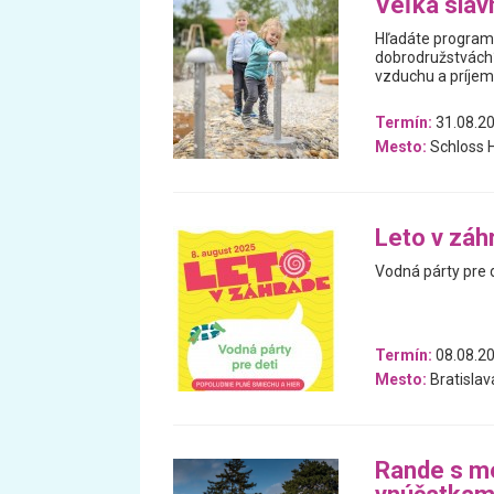
Veľká sláv
Hľadáte program 
dobrodružstvách? 
vzduchu a príjem
Termín:
31.08.20
Mesto:
Schloss H
Leto v záh
Vodná párty pre 
Termín:
08.08.2
Mesto:
Bratislav
Rande s me