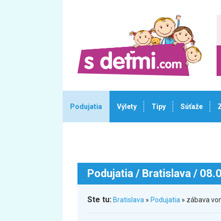
Podujatia
Výlety
Tipy
Súťaže
Podujatia
/ Bratislava / 08
Ste tu:
Bratislava
»
Podujatia
» zábava vo