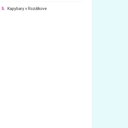
5.
Kapybary v Rozálkove