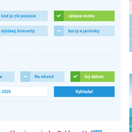
keď je zlé počasie
zábava vonku
výstavy, koncerty
burzy a jarmoky
ra
Na víkend
Iný dátum