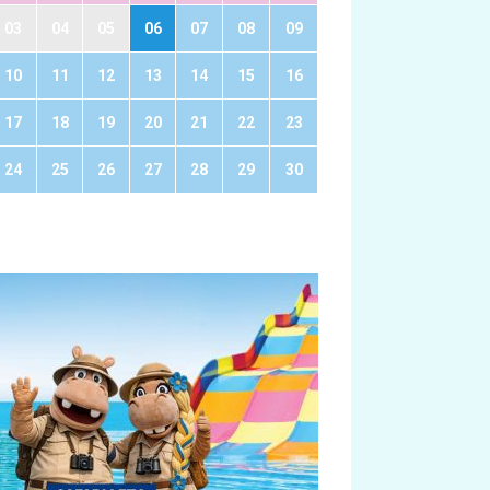
03
04
05
06
07
08
09
10
11
12
13
14
15
16
17
18
19
20
21
22
23
24
25
26
27
28
29
30