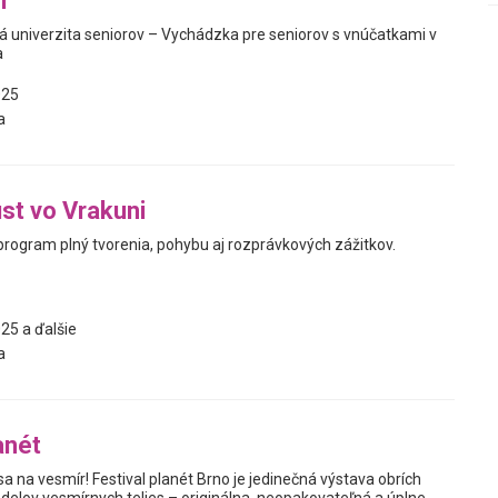
i
ká univerzita seniorov – Vychádzka pre seniorov s vnúčatkami v
a
025
a
st vo Vrakuni
program plný tvorenia, pohybu aj rozprávkových zážitkov.
25 a ďalšie
a
anét
sa na vesmír! Festival planét Brno je jedinečná výstava obrích