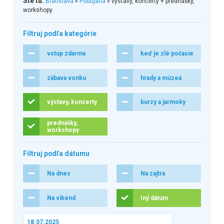
Ste tu:
Bratislava
»
Podujatia
» výstavy, koncerty + prednášky,
workshopy
Filtruj podľa kategórie
vstup zdarma
keď je zlé počasie
zábava vonku
hrady a múzeá
výstavy, koncerty
burzy a jarmoky
prednášky,
workshopy
Filtruj podľa dátumu
Na dnes
Na zajtra
Na víkend
Iný dátum