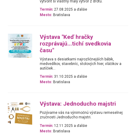
vytvoriť si vlastný malý výtvor z drôtu.
Termín:
27.08.2025 a ďalšie
Mesto:
Bratislava
Výstava "Keď hračky
rozprávajú...tichí svedkovia
času"
Výstava s desiatkami najrozličnejších bábik,
medvedíkov, stavebníc, stolových hier, vláčikov a
autíčiek...
Termín:
31.10.2025 a ďalšie
Mesto:
Bratislava
Výstava: Jednoducho majstri
Pozývame vás na výnimočnú výstavu remeselnej
zručnosti Jednoducho majstri.
Termín:
12.11.2025 a ďalšie
Mesto:
Bratislava