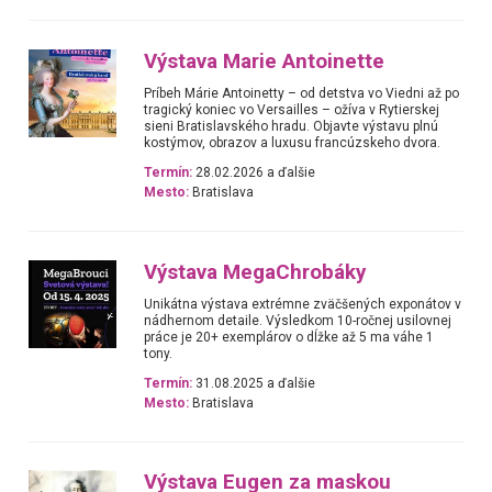
Výstava Marie Antoinette
Príbeh Márie Antoinetty – od detstva vo Viedni až po
tragický koniec vo Versailles – ožíva v Rytierskej
sieni Bratislavského hradu. Objavte výstavu plnú
kostýmov, obrazov a luxusu francúzskeho dvora.
Termín:
28.02.2026 a ďalšie
Mesto:
Bratislava
Výstava MegaChrobáky
Unikátna výstava extrémne zväčšených exponátov v
nádhernom detaile. Výsledkom 10-ročnej usilovnej
práce je 20+ exemplárov o dĺžke až 5 ma váhe 1
tony.
Termín:
31.08.2025 a ďalšie
Mesto:
Bratislava
Výstava Eugen za maskou