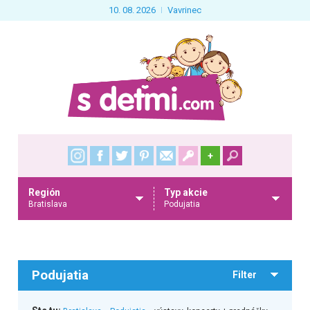
10. 08. 2026
Vavrinec
+
Región
Typ akcie
Bratislava
Podujatia
Podujatia
Filter