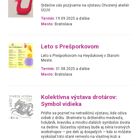
Srdečne vás pozývame na výstavu Otvorený ateliér
ÚĽUV.
Termín:
19.09.2025 a ďalšie
Mesto:
Bratislava
Leto s Prešporkovom
Leto s Prešporkovom na Heydukovej v Starom
Meste.
Termín:
31.08.2025 a ďalšie
Mesto:
Bratislava
Kolektívna výstava drotárov:
Symbol vidieka
Príďte sa pozrieť na netradičnú výstavu, kde ožíva
vidiek z drôtu. Stretnete tu drôteného medveďa,
holubník, kravičku a mnoho ďalších symbolov života
na dedine. Súčasťou výstavy bude aj séria tvorivých
workshopov — pre deti aj dospelých — kde si môžete
vyskúšať toto staré remeslo na vlastnej koži a