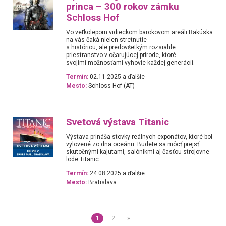
princa – 300 rokov zámku
Schloss Hof
Vo veľkolepom vidieckom barokovom areáli Rakúska
na vás čaká nielen stretnutie
s históriou, ale predovšetkým rozsiahle
priestranstvo v očarujúcej prírode, ktoré
svojimi možnosťami vyhovie každej generácii.
Termín:
02.11.2025 a ďalšie
Mesto:
Schloss Hof (AT)
Svetová výstava Titanic
Výstava prináša stovky reálnych exponátov, ktoré bol
vylovené zo dna oceánu. Budete sa môcť prejsť
skutočnými kajutami, salónikmi aj časťou strojovne
lode Titanic.
Termín:
24.08.2025 a ďalšie
Mesto:
Bratislava
1
2
»