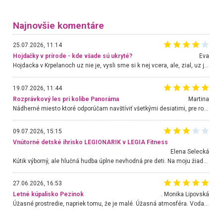
Najnovšie komentáre
25.07.2026, 11:14
Hojdačky v prírode - kde všade sú ukryté?
Eva
Hojdacka v Krpelanoch uz nie je, vysli sme si k nej vcera, ale, zial, uz je znicena. Ak sem planujete cestu len kvoli hojdacke, mozete si ju usetrit. Krasny vyhlad je tu vsak aj bez hojdacky :-)
19.07.2026, 11:44
Rozprávkový les pri kolibe Panoráma
Martina
Nádherné miesto ktoré odporúčam navštíviť všetkými desiatimi, pre rodiny s deťmi, dôchodcom... Proste a jednoducho ozaj rozprávkový les.. určite ešte prídeme. Odniesli sme si na pamiatku krásne tričká,
09.07.2026, 15:15
Vnútorné detské ihrisko LEGIONARIK v LEGIA Fitness
Elena Selecká
Kútik výborný, ale hlučná hudba úplne nevhodná pre deti. Na moju žiadosť o aspoň sušenie nereagovali.
27.06.2026, 16:53
Letné kúpalisko Pezinok
. Monika Lipovská
Úžasné prostredie, napriek tomu, že je malé. Úžasná atmosféra. Voda fantastická a nádherná. Ľudí je pomerne veľa, ale su mili a ohľaduplní. Je veľmi zaujímavé sledovať, ako dokážu spolu športovať cudzí ľudia a bez ohľadu na vek. Vládne tu pohoda. Vnuka neviem dostať z vody. Ďakujem za krásny deň . Urcite sa sem vrátim. Jediný problém je s parkovaním, ale aj ten sa mi podarilo vyriešiť. Monika Bratislava