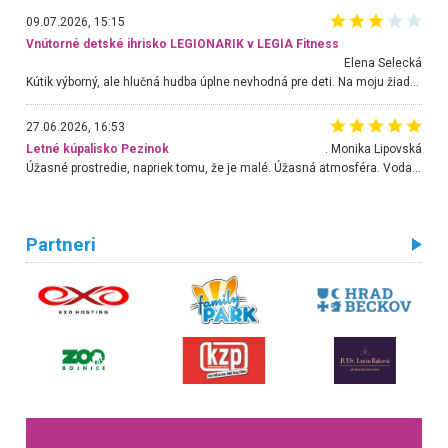
09.07.2026, 15:15
Vnútorné detské ihrisko LEGIONARIK v LEGIA Fitness
Elena Selecká
Kútik výborný, ale hlučná hudba úplne nevhodná pre deti. Na moju žiadosť o aspoň sušenie nereagovali.
27.06.2026, 16:53
Letné kúpalisko Pezinok
. Monika Lipovská
Úžasné prostredie, napriek tomu, že je malé. Úžasná atmosféra. Voda fantastická a nádherná. Ľudí je pomerne veľa, ale su mili a ohľaduplní. Je veľmi zaujímavé sledovať, ako dokážu spolu športovať cudzí ľudia a bez ohľadu na vek. Vládne tu pohoda. Vnuka neviem dostať z vody. Ďakujem za krásny deň . Urcite sa sem vrátim. Jediný problém je s parkovaním, ale aj ten sa mi podarilo vyriešiť. Monika Bratislava
Partneri