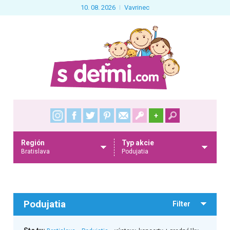
10. 08. 2026
Vavrinec
+
Región
Typ akcie
Bratislava
Podujatia
Podujatia
Filter