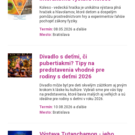
Koleso - vedecká hračka je unikátna výstava plná
hračiek a hlavolamov, ktoré deťom a dospelým
pomôžu prostredníctvom hry a experimentov ľahšie
pochopiť zákony fyziky.
Termín:
08.05.2026 a ďalšie
Mesto:
Bratislava
Divadlo s deťmi, či
pubertiakmi? Tipy na
predstavenia vhodné pre
rodiny s deťmi 2026
Divadlo môže byť pre deti skvelým zážitkom aj prvým
krokom k láske ku kultúre. Vybrali sme pre vás tipy
na predstavenia, ktoré bavia malých aj veľkých a sú
ideálne pre rodiny s deťmi v roku 2026.
Termín:
10.08.2026 a ďalšie
Mesto:
Bratislava
Výstava Tutanchamon - jeho