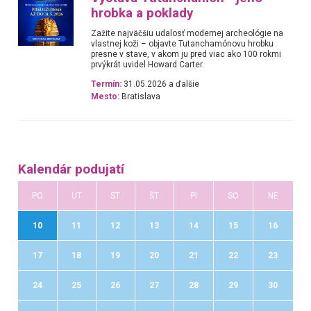
hrobka a poklady
Zažite najväčšiu udalosť modernej archeológie na
vlastnej koži – objavte Tutanchamónovu hrobku
presne v stave, v akom ju pred viac ako 100 rokmi
prvýkrát uvidel Howard Carter.
Termín:
31.05.2026 a ďalšie
Mesto:
Bratislava
Kalendár podujatí
PO
UT
ST
ŠT
PI
SO
NE
10
11
12
13
14
15
16
17
18
19
20
21
22
23
24
25
26
27
28
29
30