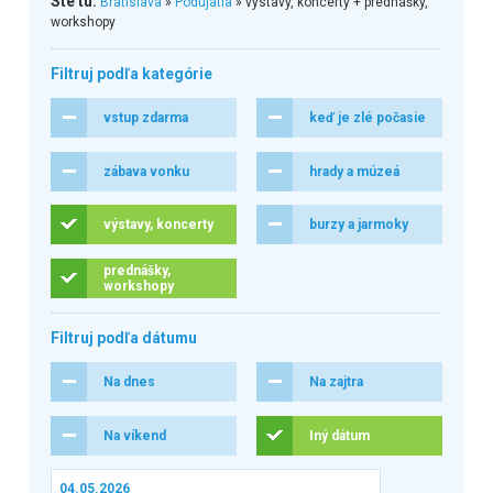
Ste tu:
Bratislava
»
Podujatia
» výstavy, koncerty + prednášky,
workshopy
Filtruj podľa kategórie
vstup zdarma
keď je zlé počasie
zábava vonku
hrady a múzeá
výstavy, koncerty
burzy a jarmoky
prednášky,
workshopy
Filtruj podľa dátumu
Na dnes
Na zajtra
Na víkend
Iný dátum