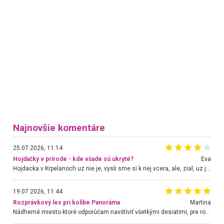
Najnovšie komentáre
25.07.2026, 11:14
Hojdačky v prírode - kde všade sú ukryté?
Eva
Hojdacka v Krpelanoch uz nie je, vysli sme si k nej vcera, ale, zial, uz je znicena. Ak sem planujete cestu len kvoli hojdacke, mozete si ju usetrit. Krasny vyhlad je tu vsak aj bez hojdacky :-)
19.07.2026, 11:44
Rozprávkový les pri kolibe Panoráma
Martina
Nádherné miesto ktoré odporúčam navštíviť všetkými desiatimi, pre rodiny s deťmi, dôchodcom... Proste a jednoducho ozaj rozprávkový les.. určite ešte prídeme. Odniesli sme si na pamiatku krásne tričká,