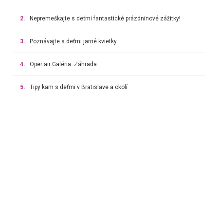
2.
Nepremeškajte s deťmi fantastické prázdninové zážitky!
3.
Poznávajte s deťmi jarné kvietky
4.
Oper air Galéria: Záhrada
5.
Tipy kam s deťmi v Bratislave a okolí