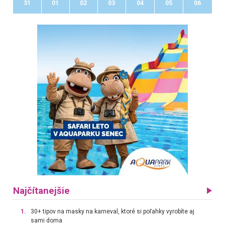
31
01
02
03
04
05
06
Najčítanejšie
1.
30+ tipov na masky na karneval, ktoré si poľahky vyrobíte aj
sami doma