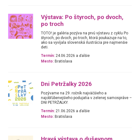
Výstava: Po štyroch, po dvoch,
po troch
TOTO! je galéria pozýva na prvú výstavu z cyklu Po
štyroch, po dvoch, po troch, ktorá poukazuje na to,
ako sa vyvíjala slovenská ilustrácia pre najmenšie
deti.
Termín:
24.06.2026 a ďalšie
Mesto:
Bratislava
Dni Petržalky 2026
Pozývame na 29. ročník najväčšieho a
najobľúbenejšieho podujatia v zelenej samospráve –
DNI PETRŽALKY.
Termín:
21.06.2026 a ďalšie
Mesto:
Bratislava
Hravá výstava o duševnom