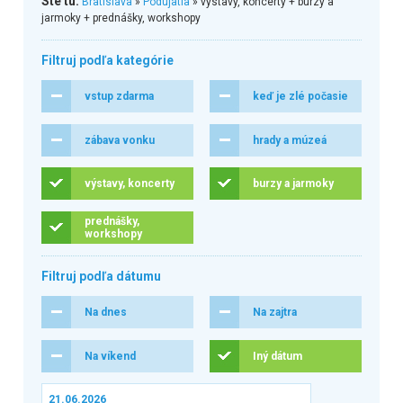
Ste tu:
Bratislava
»
Podujatia
» výstavy, koncerty + burzy a
jarmoky + prednášky, workshopy
Filtruj podľa kategórie
vstup zdarma
keď je zlé počasie
zábava vonku
hrady a múzeá
výstavy, koncerty
burzy a jarmoky
prednášky,
workshopy
Filtruj podľa dátumu
Na dnes
Na zajtra
Na víkend
Iný dátum