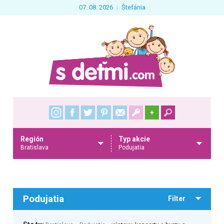
07. 08. 2026
Štefánia
+
Región
Typ akcie
Bratislava
Podujatia
Podujatia
Filter