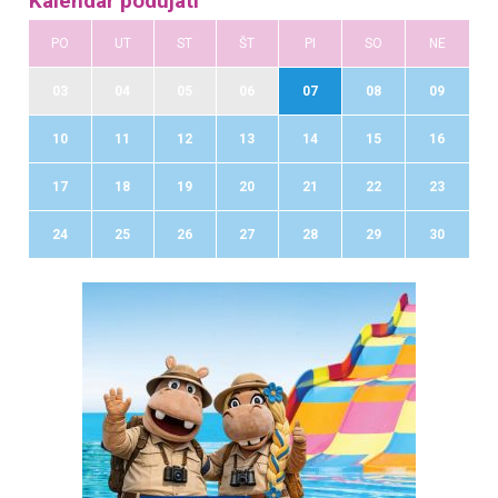
Kalendár podujatí
PO
UT
ST
ŠT
PI
SO
NE
03
04
05
06
07
08
09
10
11
12
13
14
15
16
17
18
19
20
21
22
23
24
25
26
27
28
29
30