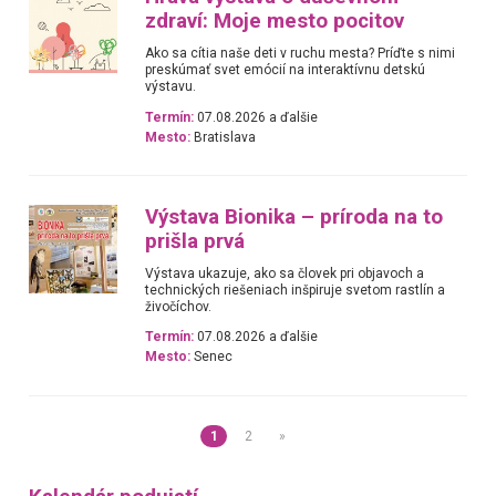
zdraví: Moje mesto pocitov
Ako sa cítia naše deti v ruchu mesta? Príďte s nimi
preskúmať svet emócií na interaktívnu detskú
výstavu.
Termín:
07.08.2026 a ďalšie
Mesto:
Bratislava
Výstava Bionika – príroda na to
prišla prvá
Výstava ukazuje, ako sa človek pri objavoch a
technických riešeniach inšpiruje svetom rastlín a
živočíchov.
Termín:
07.08.2026 a ďalšie
Mesto:
Senec
1
2
»