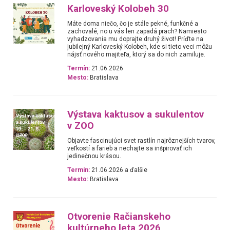
Karloveský Kolobeh 30
Máte doma niečo, čo je stále pekné, funkčné a
zachovalé, no u vás len zapadá prach? Namiesto
vyhadzovania mu doprajte druhý život! Príďte na
jubilejný Karloveský Kolobeh, kde si tieto veci môžu
nájsť nového majiteľa, ktorý sa do nich zamiluje.
Termín:
21.06.2026
Mesto:
Bratislava
Výstava kaktusov a sukulentov
v ZOO
Objavte fascinujúci svet rastlín najrôznejších tvarov,
veľkostí a farieb a nechajte sa inšpirovať ich
jedinečnou krásou.
Termín:
21.06.2026 a ďalšie
Mesto:
Bratislava
Otvorenie Račianskeho
kultúrneho leta 2026