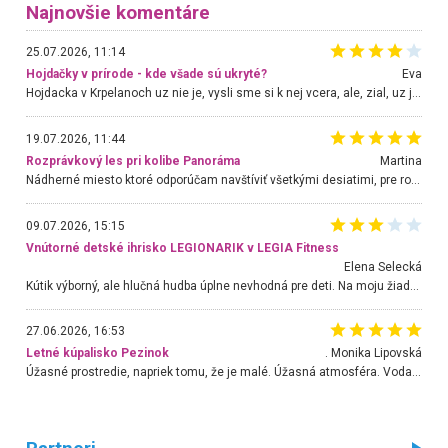
Najnovšie komentáre
25.07.2026, 11:14
Hojdačky v prírode - kde všade sú ukryté?
Eva
Hojdacka v Krpelanoch uz nie je, vysli sme si k nej vcera, ale, zial, uz je znicena. Ak sem planujete cestu len kvoli hojdacke, mozete si ju usetrit. Krasny vyhlad je tu vsak aj bez hojdacky :-)
19.07.2026, 11:44
Rozprávkový les pri kolibe Panoráma
Martina
Nádherné miesto ktoré odporúčam navštíviť všetkými desiatimi, pre rodiny s deťmi, dôchodcom... Proste a jednoducho ozaj rozprávkový les.. určite ešte prídeme. Odniesli sme si na pamiatku krásne tričká,
09.07.2026, 15:15
Vnútorné detské ihrisko LEGIONARIK v LEGIA Fitness
Elena Selecká
Kútik výborný, ale hlučná hudba úplne nevhodná pre deti. Na moju žiadosť o aspoň sušenie nereagovali.
27.06.2026, 16:53
Letné kúpalisko Pezinok
. Monika Lipovská
Úžasné prostredie, napriek tomu, že je malé. Úžasná atmosféra. Voda fantastická a nádherná. Ľudí je pomerne veľa, ale su mili a ohľaduplní. Je veľmi zaujímavé sledovať, ako dokážu spolu športovať cudzí ľudia a bez ohľadu na vek. Vládne tu pohoda. Vnuka neviem dostať z vody. Ďakujem za krásny deň . Urcite sa sem vrátim. Jediný problém je s parkovaním, ale aj ten sa mi podarilo vyriešiť. Monika Bratislava