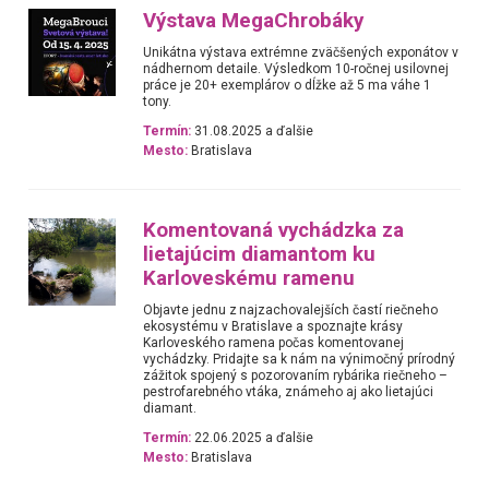
Výstava MegaChrobáky
Unikátna výstava extrémne zväčšených exponátov v
nádhernom detaile. Výsledkom 10-ročnej usilovnej
práce je 20+ exemplárov o dĺžke až 5 ma váhe 1
tony.
Termín:
31.08.2025 a ďalšie
Mesto:
Bratislava
Komentovaná vychádzka za
lietajúcim diamantom ku
Karloveskému ramenu
Objavte jednu z najzachovalejších častí riečneho
ekosystému v Bratislave a spoznajte krásy
Karloveského ramena počas komentovanej
vychádzky. Pridajte sa k nám na výnimočný prírodný
zážitok spojený s pozorovaním rybárika riečneho –
pestrofarebného vtáka, známeho aj ako lietajúci
diamant.
Termín:
22.06.2025 a ďalšie
Mesto:
Bratislava