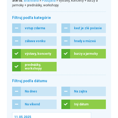
Ste tu:
Bratislava
»
Podujatia
» výstavy, koncerty + burzy a
jarmoky + prednášky, workshopy
Filtruj podľa kategórie
vstup zdarma
keď je zlé počasie
zábava vonku
hrady a múzeá
výstavy, koncerty
burzy a jarmoky
prednášky,
workshopy
Filtruj podľa dátumu
Na dnes
Na zajtra
Na víkend
Iný dátum