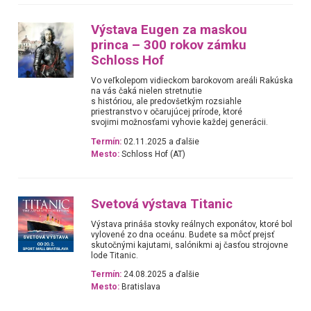
Výstava Eugen za maskou
princa – 300 rokov zámku
Schloss Hof
Vo veľkolepom vidieckom barokovom areáli Rakúska
na vás čaká nielen stretnutie
s históriou, ale predovšetkým rozsiahle
priestranstvo v očarujúcej prírode, ktoré
svojimi možnosťami vyhovie každej generácii.
Termín:
02.11.2025 a ďalšie
Mesto:
Schloss Hof (AT)
Svetová výstava Titanic
Výstava prináša stovky reálnych exponátov, ktoré bol
vylovené zo dna oceánu. Budete sa môcť prejsť
skutočnými kajutami, salónikmi aj časťou strojovne
lode Titanic.
Termín:
24.08.2025 a ďalšie
Mesto:
Bratislava