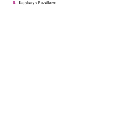
5.
Kapybary v Rozálkove