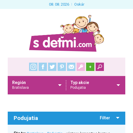
08. 08. 2026
Oskár
+
Región
Typ akcie
Bratislava
Podujatia
Podujatia
Filter