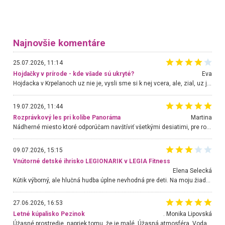
Najnovšie komentáre
25.07.2026, 11:14
Hojdačky v prírode - kde všade sú ukryté?
Eva
Hojdacka v Krpelanoch uz nie je, vysli sme si k nej vcera, ale, zial, uz je znicena. Ak sem planujete cestu len kvoli hojdacke, mozete si ju usetrit. Krasny vyhlad je tu vsak aj bez hojdacky :-)
19.07.2026, 11:44
Rozprávkový les pri kolibe Panoráma
Martina
Nádherné miesto ktoré odporúčam navštíviť všetkými desiatimi, pre rodiny s deťmi, dôchodcom... Proste a jednoducho ozaj rozprávkový les.. určite ešte prídeme. Odniesli sme si na pamiatku krásne tričká,
09.07.2026, 15:15
Vnútorné detské ihrisko LEGIONARIK v LEGIA Fitness
Elena Selecká
Kútik výborný, ale hlučná hudba úplne nevhodná pre deti. Na moju žiadosť o aspoň sušenie nereagovali.
27.06.2026, 16:53
Letné kúpalisko Pezinok
. Monika Lipovská
Úžasné prostredie, napriek tomu, že je malé. Úžasná atmosféra. Voda fantastická a nádherná. Ľudí je pomerne veľa, ale su mili a ohľaduplní. Je veľmi zaujímavé sledovať, ako dokážu spolu športovať cudzí ľudia a bez ohľadu na vek. Vládne tu pohoda. Vnuka neviem dostať z vody. Ďakujem za krásny deň . Urcite sa sem vrátim. Jediný problém je s parkovaním, ale aj ten sa mi podarilo vyriešiť. Monika Bratislava