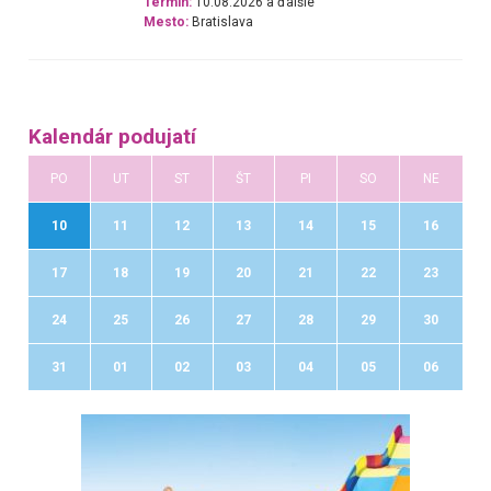
Termín:
10.08.2026 a ďalšie
Mesto:
Bratislava
Kalendár podujatí
PO
UT
ST
ŠT
PI
SO
NE
10
11
12
13
14
15
16
17
18
19
20
21
22
23
24
25
26
27
28
29
30
31
01
02
03
04
05
06