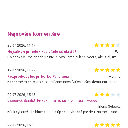
Najnovšie komentáre
25.07.2026, 11:14
Hojdačky v prírode - kde všade sú ukryté?
Eva
Hojdacka v Krpelanoch uz nie je, vysli sme si k nej vcera, ale, zial, uz je znicena. Ak sem planujete cestu len kvoli hojdacke, mozete si ju usetrit. Krasny vyhlad je tu vsak aj bez hojdacky :-)
19.07.2026, 11:44
Rozprávkový les pri kolibe Panoráma
Martina
Nádherné miesto ktoré odporúčam navštíviť všetkými desiatimi, pre rodiny s deťmi, dôchodcom... Proste a jednoducho ozaj rozprávkový les.. určite ešte prídeme. Odniesli sme si na pamiatku krásne tričká,
09.07.2026, 15:15
Vnútorné detské ihrisko LEGIONARIK v LEGIA Fitness
Elena Selecká
Kútik výborný, ale hlučná hudba úplne nevhodná pre deti. Na moju žiadosť o aspoň sušenie nereagovali.
27.06.2026, 16:53