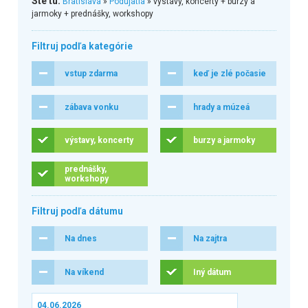
Ste tu:
Bratislava
»
Podujatia
» výstavy, koncerty + burzy a
jarmoky + prednášky, workshopy
Filtruj podľa kategórie
vstup zdarma
keď je zlé počasie
zábava vonku
hrady a múzeá
výstavy, koncerty
burzy a jarmoky
prednášky,
workshopy
Filtruj podľa dátumu
Na dnes
Na zajtra
Na víkend
Iný dátum