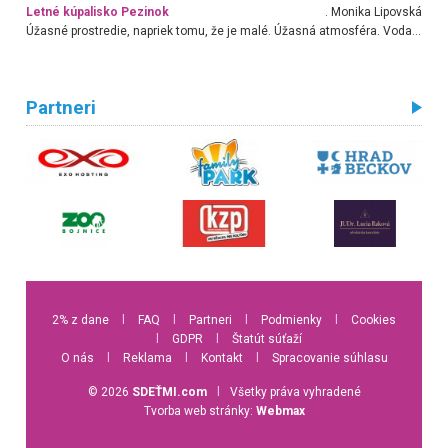
Letné kúpalisko Pezinok
. Monika Lipovská
Úžasné prostredie, napriek tomu, že je malé. Úžasná atmosféra. Voda fantastická a nádherná. Ľudí je pomerne veľa, ale su mili a ohľaduplní. Je veľmi zaujímavé sledovať, ako dokážu spolu športovať cudzí ľudia a bez ohľadu na vek. Vládne tu pohoda. Vnuka neviem dostať z vody. Ďakujem za krásny deň . Urcite sa sem vrátim. Jediný problém je s parkovaním, ale aj ten sa mi podarilo vyriešiť. Monika Bratislava
Partneri
2% z dane
l
FAQ
l
Partneri
l
Podmienky
l
Cookies
l
GDPR
l
Štatút súťaží
O nás
l
Reklama
l
Kontakt
l
Spracovanie súhlasu
© 2026
SDEŤMI.com
l
Všetky práva vyhradené
Tvorba web stránky:
Webmax