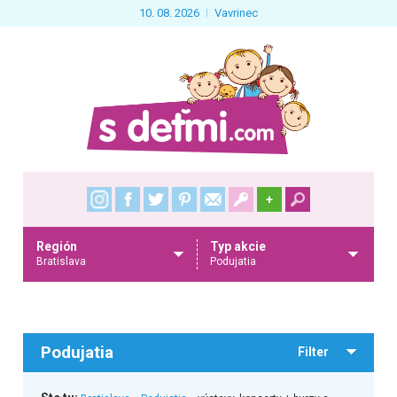
10. 08. 2026
Vavrinec
+
Región
Typ akcie
Bratislava
Podujatia
Podujatia
Filter