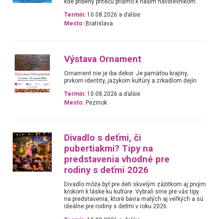
kde príbehy pritečú priamo k našim návštevníkom.
Termín:
10.08.2026 a ďalšie
Mesto:
Bratislava
Výstava Ornament
Ornament nie je iba dekor. Je pamäťou krajiny,
prvkom identity, jazykom kultúry a zrkadlom dejín.
Termín:
10.08.2026 a ďalšie
Mesto:
Pezinok
Divadlo s deťmi, či
pubertiakmi? Tipy na
predstavenia vhodné pre
rodiny s deťmi 2026
Divadlo môže byť pre deti skvelým zážitkom aj prvým
krokom k láske ku kultúre. Vybrali sme pre vás tipy
na predstavenia, ktoré bavia malých aj veľkých a sú
ideálne pre rodiny s deťmi v roku 2026.