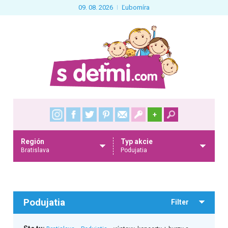
09. 08. 2026
Ľubomíra
+
Región
Typ akcie
Bratislava
Podujatia
Podujatia
Filter