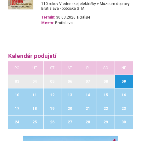
110 rokov Viedenskej električky v Múzeum dopravy
Bratislava - pobočka STM.
Termín:
30.03.2026 a ďalšie
Mesto:
Bratislava
Kalendár podujatí
PO
UT
ST
ŠT
PI
SO
NE
03
04
05
06
07
08
09
10
11
12
13
14
15
16
17
18
19
20
21
22
23
24
25
26
27
28
29
30