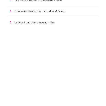
3.
Tipy kam s deťmi v Bratislave a okolí
4.
Ohňovo-vodná show na hudbu M. Vargu
5.
Labková patrola - dinosaurí film