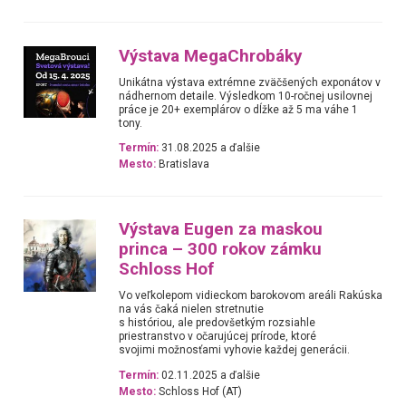
Výstava MegaChrobáky
Unikátna výstava extrémne zväčšených exponátov v
nádhernom detaile. Výsledkom 10-ročnej usilovnej
práce je 20+ exemplárov o dĺžke až 5 ma váhe 1
tony.
Termín:
31.08.2025 a ďalšie
Mesto:
Bratislava
Výstava Eugen za maskou
princa – 300 rokov zámku
Schloss Hof
Vo veľkolepom vidieckom barokovom areáli Rakúska
na vás čaká nielen stretnutie
s históriou, ale predovšetkým rozsiahle
priestranstvo v očarujúcej prírode, ktoré
svojimi možnosťami vyhovie každej generácii.
Termín:
02.11.2025 a ďalšie
Mesto:
Schloss Hof (AT)