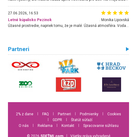
27.06.2026, 16:53
Letné kúpalisko Pezinok
. Monika Lipovská
Úžasné prostredie, napriek tomu, že je malé. Úžasná atmosféra. Voda fantastická a nádherná. Ľudí je pomerne veľa, ale su mili a ohľaduplní. Je veľmi zaujímavé sledovať, ako dokážu spolu športovať cudzí ľudia a bez ohľadu na vek. Vládne tu pohoda. Vnuka neviem dostať z vody. Ďakujem za krásny deň . Urcite sa sem vrátim. Jediný problém je s parkovaním, ale aj ten sa mi podarilo vyriešiť. Monika Bratislava
Partneri
2% z dane
l
FAQ
l
Partneri
l
Podmienky
l
Cookies
l
GDPR
l
Štatút súťaží
O nás
l
Reklama
l
Kontakt
l
Spracovanie súhlasu
© 2026
SDEŤMI.com
l
Všetky práva vyhradené