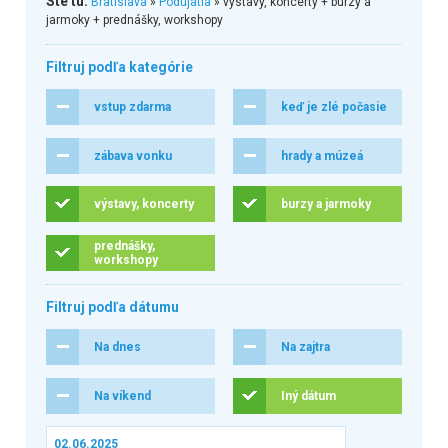
Ste tu:
Bratislava
»
Podujatia
» výstavy, koncerty + burzy a
jarmoky + prednášky, workshopy
Filtruj podľa kategórie
vstup zdarma
keď je zlé počasie
zábava vonku
hrady a múzeá
výstavy, koncerty
burzy a jarmoky
prednášky,
workshopy
Filtruj podľa dátumu
Na dnes
Na zajtra
Na víkend
Iný dátum