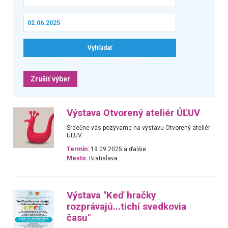
Zrušiť výber
Výstava Otvorený ateliér ÚĽUV
Srdečne vás pozývame na výstavu Otvorený ateliér
ÚĽUV.
Termín:
19.09.2025 a ďalšie
Mesto:
Bratislava
Výstava "Keď hračky
rozprávajú...tichí svedkovia
času"